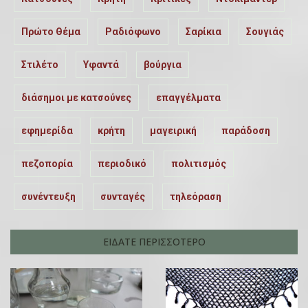
Πρώτο Θέμα
Ραδιόφωνο
Σαρίκια
Σουγιάς
Στιλέτο
Υφαντά
βούργια
διάσημοι με κατσούνες
επαγγέλματα
εφημερίδα
κρήτη
μαγειρική
παράδοση
πεζοπορία
περιοδικό
πολιτισμός
συνέντευξη
συνταγές
τηλεόραση
ΕΙΔΑΤΕ ΠΕΡΙΣΣΟΤΕΡΟ