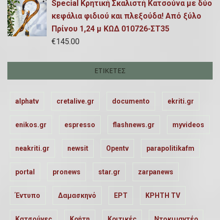
Special Κρητική Σκαλιστή Κατσούνα με δύο
κεφάλια φιδιού και πλεξούδα! Από ξύλο
Πρίνου 1,24 μ ΚΩΔ 010726-ΣΤ35
€
145.00
ΕΤΙΚΈΤΕΣ
alphatv
cretalive.gr
documento
ekriti.gr
enikos.gr
espresso
flashnews.gr
myvideos
neakriti.gr
newsit
Opentv
parapolitikafm
portal
pronews
star.gr
zarpanews
Έντυπο
Δαμασκηνό
ΕΡΤ
ΚΡΗΤΗ TV
Κατσούνες
Κρήτη
Κριτικές
Ντοκιμαντέρ