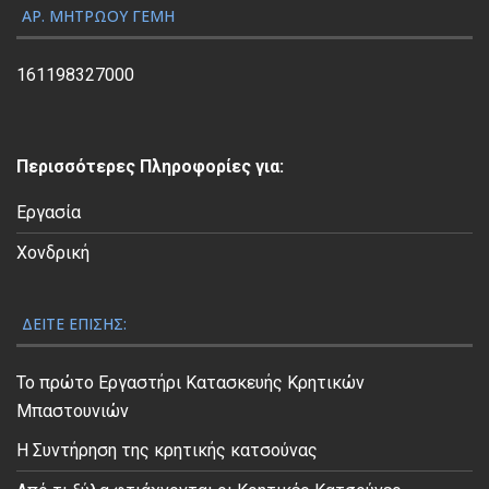
ς
ΑΡ. ΜΗΤΡΏΟΥ ΓΕΜΗ
Β
ί
161198327000
ν
τ
ε
Περισσότερες Πληροφορίες για:
ο
Εργασία
Χονδρική
ΔΕΊΤΕ ΕΠΊΣΗΣ:
Το πρώτο Εργαστήρι Κατασκευής Κρητικών
Μπαστουνιών
Η Συντήρηση της κρητικής κατσούνας