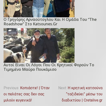
d
o
n
Ο Γρηγόρης Αρναούτογλου Και Η Ομάδα Του “The
1
P
Roadshow” Στο Katsounes.gr
Α
o
π
s
ρ
t
ι
e
λ
d
ί
o
ο
n
Αυτοί Είναι Οι Λόγοι Που Οι Κρητικοί Φορούν Το
P
υ
Τιμημένο Μαύρο Πουκάμισο
7
o
,
Μ
s
2
α
t
Π
0
Previous:
Κοπιάστε! | Όταν
Next:
Η κρητική κατσούνα
ΐ
e
2
οι πελάτες σας δεν σας
“ταξιδεύει” μέσω του
ο
λ
d
0
μιλούν ευγενικά!
διαδικτύου | Cretalive.gr
υ
o