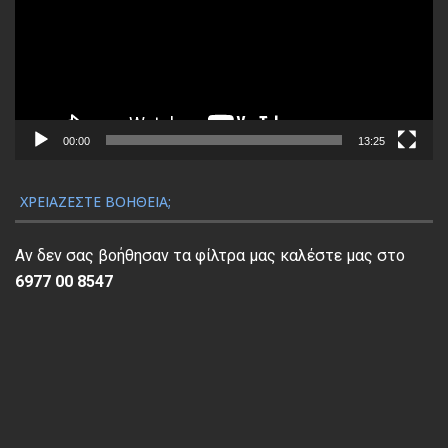
γ
ρ
α
μ
μ
α
00:00
13:25
Α
ν
ΧΡΕΙΆΖΕΣΤΕ ΒΟΉΘΕΙΑ;
α
π
Αν δεν σας βοήθησαν τα φίλτρα μας καλέστε μας στο
α
6977 00 8547
ρ
α
γ
ω
γ
ή