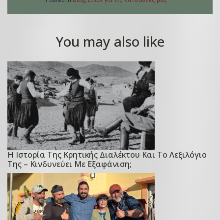
Posted in
Blog
,
Είπαν για τις κατσούνες μας
You may also like
Η Ιστορία Της Κρητικής Διαλέκτου Και Το Λεξιλόγιο
P
Της – Κινδυνεύει Με Εξαφάνιση;
o
s
t
e