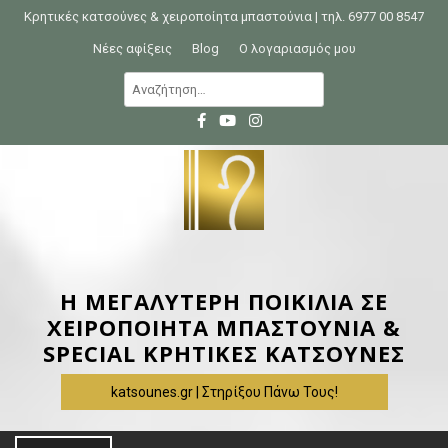
S
Κρητικές κατσούνες & χειροποίητα μπαστούνια | τηλ. 6977 00 8547
k
Νέες αφίξεις
Blog
Ο λογαριασμός μου
i
Α
p
ν
t
α
o
ζ
c
ή
o
τ
n
η
t
σ
e
η
Η ΜΕΓΑΛΥΤΕΡΗ ΠΟΙΚΙΛΙΑ ΣΕ
n
γ
ΧΕΙΡΟΠΟΙΗΤΑ ΜΠΑΣΤΟΥΝΙΑ &
t
ι
SPECIAL ΚΡΗΤΙΚΕΣ ΚΑΤΣΟΥΝΕΣ
α
katsounes.gr | Στηρίξου Πάνω Τους!
: