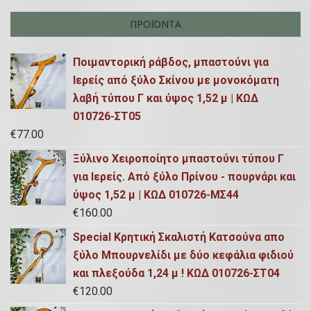
ΠΡΟΪΌΝΤΑ
Ποιμαντορική ράβδος, μπαστούνι για
Ιερείς από ξύλο Σκίνου με μονοκόματη
λαβή τύπου Γ και ύψος 1,52 μ | ΚΩΔ
010726-ΣΤ05
€
77.00
Ξύλινο Χειροποίητο μπαστούνι τύπου Γ
για Ιερείς. Από ξύλο Πρίνου - πουρνάρι και
ύψος 1,52 μ | ΚΩΔ 010726-ΜΣ44
€
160.00
Special Κρητική Σκαλιστή Κατσούνα απο
ξύλο Μπουρνελίδι με δύο κεφάλια φιδιού
και πλεξούδα 1,24 μ ! ΚΩΔ 010726-ΣΤ04
€
120.00