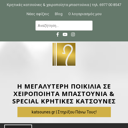
S
Κρητικές κατσούνες & χειροποίητα μπαστούνια | τηλ. 6977 00 8547
k
Νέες αφίξεις
Blog
Ο λογαριασμός μου
i
Α
p
ν
t
α
o
ζ
c
ή
o
τ
n
η
t
σ
e
η
Η ΜΕΓΑΛΥΤΕΡΗ ΠΟΙΚΙΛΙΑ ΣΕ
n
γ
ΧΕΙΡΟΠΟΙΗΤΑ ΜΠΑΣΤΟΥΝΙΑ &
t
ι
SPECIAL ΚΡΗΤΙΚΕΣ ΚΑΤΣΟΥΝΕΣ
α
katsounes.gr | Στηρίξου Πάνω Τους!
: