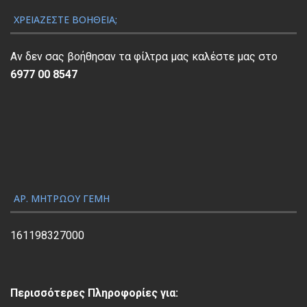
ν
ΧΡΕΙΆΖΕΣΤΕ ΒΟΉΘΕΙΑ;
α
π
Αν δεν σας βοήθησαν τα φίλτρα μας καλέστε μας στο
α
6977 00 8547
ρ
α
γ
ω
γ
ή
ς
ΑΡ. ΜΗΤΡΏΟΥ ΓΕΜΗ
Β
ί
161198327000
ν
τ
ε
Περισσότερες Πληροφορίες για:
ο