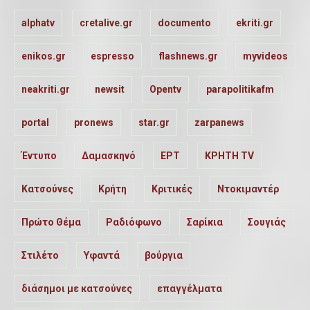
alphatv
cretalive.gr
documento
ekriti.gr
enikos.gr
espresso
flashnews.gr
myvideos
neakriti.gr
newsit
Opentv
parapolitikafm
portal
pronews
star.gr
zarpanews
Έντυπο
Δαμασκηνό
ΕΡΤ
ΚΡΗΤΗ TV
Κατσούνες
Κρήτη
Κριτικές
Ντοκιμαντέρ
Πρώτο Θέμα
Ραδιόφωνο
Σαρίκια
Σουγιάς
Στιλέτο
Υφαντά
βούργια
διάσημοι με κατσούνες
επαγγέλματα