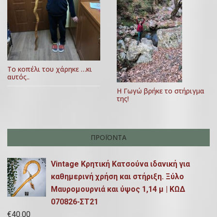
Το κοπέλι του χάρηκε …κι
αυτός..
Η Γωγώ βρήκε το στήριγμα
της!
ΠΡΟΪΌΝΤΑ
Vintage Κρητική Κατσούνα ιδανική για
καθημερινή χρήση και στήριξη. Ξύλο
Μαυρομουρνιά και ύψος 1,14 μ | ΚΩΔ
070826-ΣΤ21
€
40.00