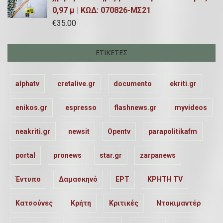
0,97 μ | ΚΩΔ: 070826-ΜΣ21
€
35.00
ΕΤΙΚΈΤΕΣ
alphatv
cretalive.gr
documento
ekriti.gr
enikos.gr
espresso
flashnews.gr
myvideos
neakriti.gr
newsit
Opentv
parapolitikafm
portal
pronews
star.gr
zarpanews
Έντυπο
Δαμασκηνό
ΕΡΤ
ΚΡΗΤΗ TV
Κατσούνες
Κρήτη
Κριτικές
Ντοκιμαντέρ