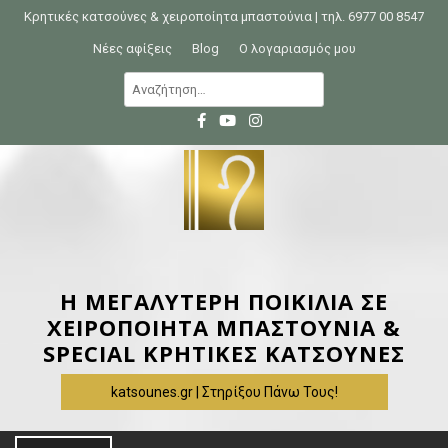
S
Κρητικές κατσούνες & χειροποίητα μπαστούνια | τηλ. 6977 00 8547
k
Νέες αφίξεις
Blog
Ο λογαριασμός μου
i
Α
p
ν
t
α
o
ζ
c
ή
o
τ
n
η
t
σ
e
η
Η ΜΕΓΑΛΥΤΕΡΗ ΠΟΙΚΙΛΙΑ ΣΕ
n
γ
ΧΕΙΡΟΠΟΙΗΤΑ ΜΠΑΣΤΟΥΝΙΑ &
t
ι
SPECIAL ΚΡΗΤΙΚΕΣ ΚΑΤΣΟΥΝΕΣ
α
katsounes.gr | Στηρίξου Πάνω Τους!
: