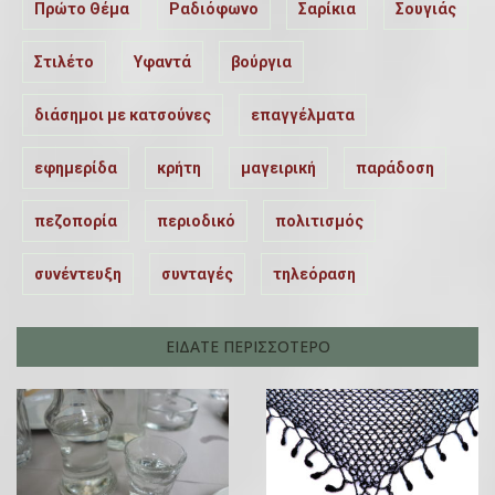
Πρώτο Θέμα
Ραδιόφωνο
Σαρίκια
Σουγιάς
Στιλέτο
Υφαντά
βούργια
διάσημοι με κατσούνες
επαγγέλματα
εφημερίδα
κρήτη
μαγειρική
παράδοση
πεζοπορία
περιοδικό
πολιτισμός
συνέντευξη
συνταγές
τηλεόραση
ΕΙΔΑΤΕ ΠΕΡΙΣΣΟΤΕΡΟ