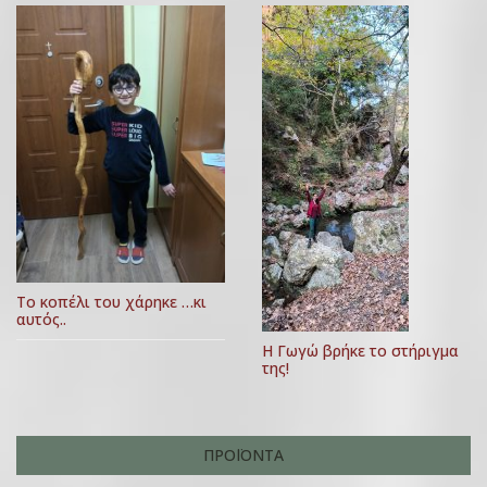
Το κοπέλι του χάρηκε …κι
αυτός..
Η Γωγώ βρήκε το στήριγμα
της!
ΠΡΟΪΌΝΤΑ