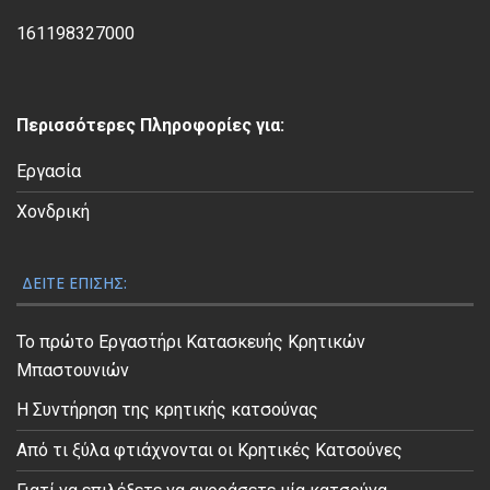
ί
161198327000
ν
τ
ε
Περισσότερες Πληροφορίες για:
ο
Εργασία
Χονδρική
ΔΕΊΤΕ ΕΠΊΣΗΣ:
Το πρώτο Εργαστήρι Κατασκευής Κρητικών
Μπαστουνιών
Η Συντήρηση της κρητικής κατσούνας
Από τι ξύλα φτιάχνονται οι Κρητικές Κατσούνες