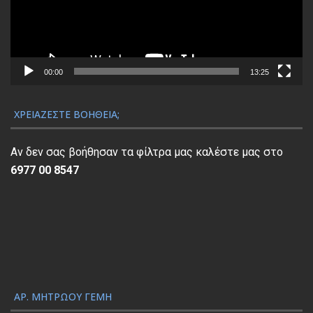
ρ
α
μ
μ
α
00:00
13:25
Α
ν
ΧΡΕΙΆΖΕΣΤΕ ΒΟΉΘΕΙΑ;
α
π
Αν δεν σας βοήθησαν τα φίλτρα μας καλέστε μας στο
α
6977 00 8547
ρ
α
γ
ω
γ
ή
ς
ΑΡ. ΜΗΤΡΏΟΥ ΓΕΜΗ
Β