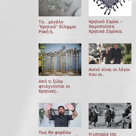
Κρητικό Σαρίκι –
Το… μεγάλο
Χειροποίητα
“Κρητικό” δίλημμα:
Κρητικά Σαρίκια.
Ρακή ή..
Αυτοί είναι οι λόγοι
που οι..
Από τι ξύλα
φτιάχνονται οι
Κρητικές..
Πως θα φορέσω
Η ιστορία της