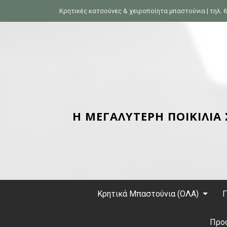
S
Κρητικές κατσούνες & χειροποίητα μπαστούνια | τηλ. 6
k
i
p
t
o
c
o
n
Η ΜΕΓΑΛΥΤΕΡΗ ΠΟΙΚΙΛΙΑ
t
e
n
t
Κρητικά Μπαστούνια (ΟΛΑ)
Γ
Προ