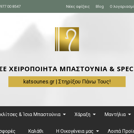
977 00 8547
Νέες αφίξεις
Blog
Ο λογαριασμ
 ΣΕ ΧΕΙΡΟΠΟΙΗΤΑ ΜΠΑΣΤΟΥΝΙΑ & SPEC
katsounes.gr | Στηρίξου Πάνω Τους!
κλίτσες & Ίσια Μπαστούνια
Χάραξη
Μαντήλια
σφορές
Καλάθι
Η Οικογένεια μας
Λοιπά Προϊ