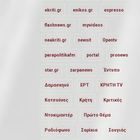
ekriti.gr
enikos.gr
espresso
flashnews.gr
myvideos
neakriti.gr
newsit
Opentv
parapolitikafm
portal
pronews
star.gr
zarpanews
Έντυπο
Δαμασκηνό
ΕΡΤ
ΚΡΗΤΗ TV
Κατσούνες
Κρήτη
Κριτικές
Ντοκιμαντέρ
Πρώτο Θέμα
Ραδιόφωνο
Σαρίκια
Σουγιάς