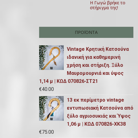
Η Γωγώ βρήκε το
στήριγμα της!
ΠΡΟΪΌΝΤΑ
Vintage Κρητική Κατσούνα
ιδανική για καθημερινή
χρήση και στήριξη. Ξύλο
Μαυρομουρνιά και ύψος
1,14 μ | ΚΩΔ 070826-ΣΤ21
€
40.00
13 εκ περίμετρο vintage
εντυπωσιακή Κατσούνα από
ξύλο αγριοσυκιάς και Ύψος
1,06 μ | ΚΩΔ 070826-ΧΚ38
€
75.00