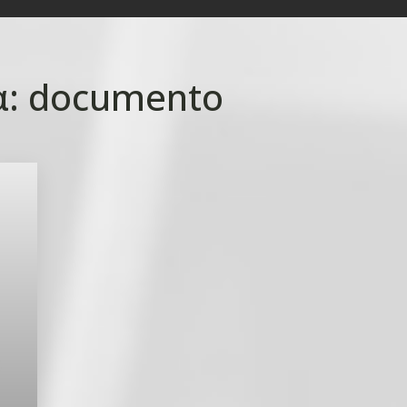
α:
documento