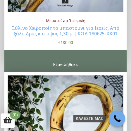
Μπαστούνια Για Ιερείς
Ξύλινο Χειροποίητο μπαστούνι για Ιερείς. Από
ξύλο Δρυς και ύψος 1,30 μ | ΚΩΔ 180625-ΧΚ01
Buy Now
€
130.00
(0)
ΚΑΛΕΣΤΕ ΜΑΣ