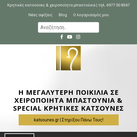
S
Κρητικές κατσούνες & χειροποίητα μπαστούνια | τηλ. 6977 00 8547
k
Νέες αφίξεις
Blog
Ο λογαριασμός μου
i
Α
p
ν
t
α
o
ζ
c
ή
o
τ
n
η
t
σ
e
η
Η ΜΕΓΑΛΥΤΕΡΗ ΠΟΙΚΙΛΙΑ ΣΕ
n
γ
ΧΕΙΡΟΠΟΙΗΤΑ ΜΠΑΣΤΟΥΝΙΑ &
t
ι
SPECIAL ΚΡΗΤΙΚΕΣ ΚΑΤΣΟΥΝΕΣ
α
katsounes.gr | Στηρίξου Πάνω Τους!
: