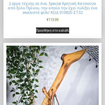
2 έργα τέχνης σε ένα. Special Κρητική Κατσούνα
από ξύλο Πρίνου, την οποία την έχει τυλίξει ένα
Buy Now
σκαλιστό φίδι! ΚΩΔ 010825-ΣΤ32
€
115.00
Προσθήκη στο καλάθι