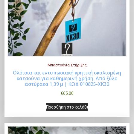
Μπαστούνια Στήριξης
Ολόισια και εντυπωσιακή κρητική σκαλισμένη
κατσούνα για καθημερινή χρήση. Από ξύλο
Buy Now
αστύρακα 1,39 μ | ΚΩΔ 010825-ΧΚ30
€
65.00
Προσθήκη στο καλάθι