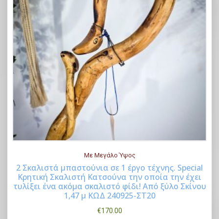
Με Μεγάλο Ύψος
2 Σκαλιστά μπαστούνια σε 1 έργο τέχνης. Special
Κρητική Σκαλιστή Κατσούνα την οποία την έχει
Buy Now
τυλίξει ένα ακόμα σκαλιστό φίδι! Από ξύλο Σκίνου
1,47 μ ΚΩΔ 240925-ΣΤ20
€
170.00