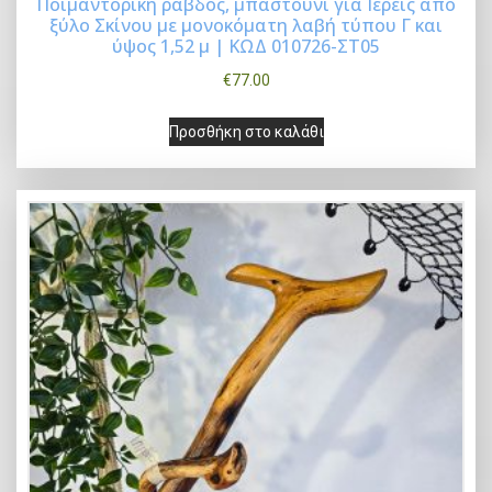
Ποιμαντορική ράβδος, μπαστούνι για Ιερείς από
ξύλο Σκίνου με μονοκόματη λαβή τύπου Γ και
Buy Now
ύψος 1,52 μ | ΚΩΔ 010726-ΣΤ05
€
77.00
Προσθήκη στο καλάθι