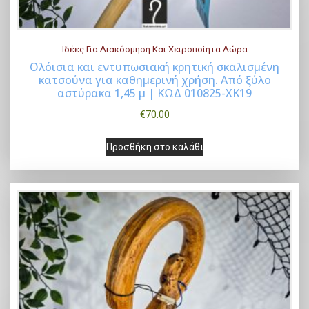
Ιδέες Για Διακόσμηση Και Χειροποίητα Δώρα
Ολόισια και εντυπωσιακή κρητική σκαλισμένη
κατσούνα για καθημερινή χρήση. Από ξύλο
Buy Now
αστύρακα 1,45 μ | ΚΩΔ 010825-ΧΚ19
€
70.00
Προσθήκη στο καλάθι