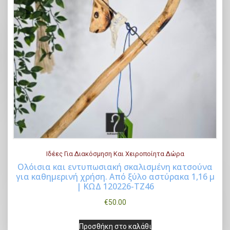
Ιδέες Για Διακόσμηση Και Χειροποίητα Δώρα
Ολόισια και εντυπωσιακή σκαλισμένη κατσούνα
για καθημερινή χρήση. Από ξύλο αστύρακα 1,16 μ
Buy Now
| ΚΩΔ 120226-ΤΖ46
€
50.00
Προσθήκη στο καλάθι