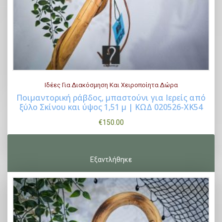
Ιδέες Για Διακόσμηση Και Χειροποίητα Δώρα
Ποιμαντορική ράβδος, μπαστούνι για Ιερείς από
ξύλο Σκίνου και ύψος 1,51 μ | ΚΩΔ 020526-ΧΚ54
Buy Now
€
150.00