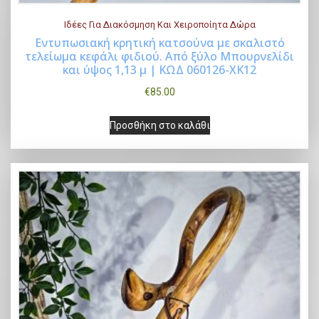
Ιδέες Για Διακόσμηση Και Χειροποίητα Δώρα
Εντυπωσιακή κρητική κατσούνα με σκαλιστό
τελείωμα κεφάλι φιδιού. Από ξύλο Μπουρνελίδι
Buy Now
και ύψος 1,13 μ | ΚΩΔ 060126-ΧΚ12
€
85.00
Προσθήκη στο καλάθι