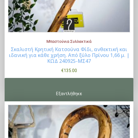
Μπαστούνια Συλλεκτικά
Σκαλιστή Κρητική Κατσούνα Φίδι, ανθεκτική και
ιδανική για κάθε χρήση. Από ξύλο Πρίνου 1,66 μ. |
Buy Now
ΚΩΔ 240925-ΜΣ47
€
135.00