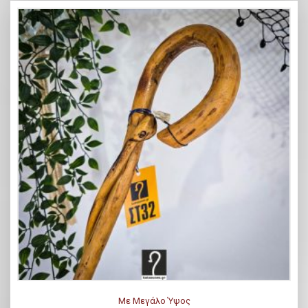
Με Μεγάλο Ύψος