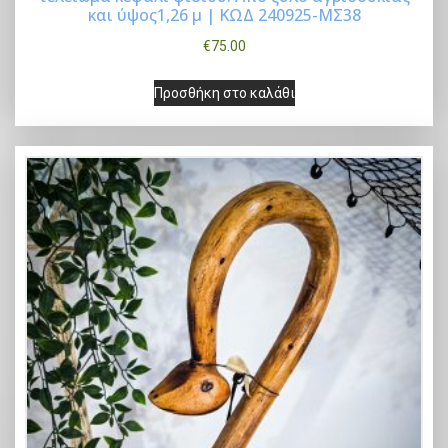
Buy Now
και ύψος1,26 μ | ΚΩΔ 240925-ΜΣ38
€
75.00
Προσθήκη στο καλάθι