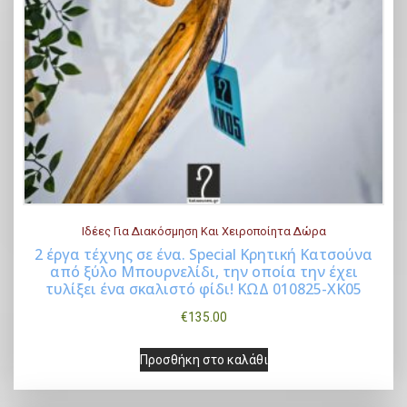
Ιδέες Για Διακόσμηση Και Χειροποίητα Δώρα
2 έργα τέχνης σε ένα. Special Κρητική Κατσούνα
από ξύλο Μπουρνελίδι, την οποία την έχει
Buy Now
τυλίξει ένα σκαλιστό φίδι! ΚΩΔ 010825-ΧΚ05
€
135.00
Προσθήκη στο καλάθι