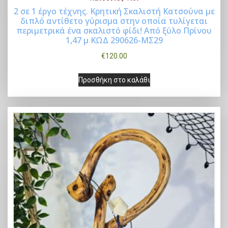
2 σε 1 έργο τέχνης. Κρητική Σκαλιστή Κατσούνα με
διπλό αντίθετο γύρισμα στην οποία τυλίγεται
Buy Now
περιμετρικά ένα σκαλιστό φίδι! Από ξύλο Πρίνου
1,47 μ ΚΩΔ 290626-ΜΣ29
€
120.00
Προσθήκη στο καλάθι