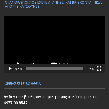
ΟΙ ΆΝΘΡΩΠΟΙ ΠΟΥ ΈΧΕΤΕ ΑΓΑΠΉΣΕΙ ΚΑΙ ΒΡΊΣΚΟΝΤΑΙ ΠΊΣΩ
ΑΠΌ ΤΙΣ ΚΑΤΣΟΎΝΕΣ
Π
ρ
ό
γ
ρ
α
μ
μ
α
00:00
13:25
Α
ν
ΧΡΕΙΆΖΕΣΤΕ ΒΟΉΘΕΙΑ;
α
π
Αν δεν σας βοήθησαν τα φίλτρα μας καλέστε μας στο
α
6977 00 8547
ρ