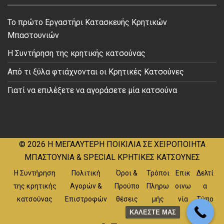
Το πρώτο Εργαστήρι Κατασκευής Κρητικών
Μπαστουνιών
Η Συντήρηση της κρητικής κατσούνας
Από τι ξύλα φτιάχνονται οι Κρητικές Κατσούνες
Γιατί να επιλέξετε να αγοράσετε μία κατσούνα
© 2026
Η ΜΕΓΑΛΥΤΕΡΗ ΠΟΙΚΙΛΙΑ ΣΕ ΧΕΙΡΟΠΟΙΗΤΑ
ΜΠΑΣΤΟΥΝΙΑ & SPECIAL ΚΡΗΤΙΚΕΣ ΚΑΤΣΟΥΝΕΣ
Η Συντήρηση
Πολιτική
Όροι &
Τρόποι
Επικ
Δελτί
της κρητικής
Αγορών &
Προϋπο
Πληρω
οινω
α
κατσούνας
Επιστροφών
θέσεις
μής
νία
Τύπο
υ
ΚΑΛΕΣΤΕ ΜΑΣ