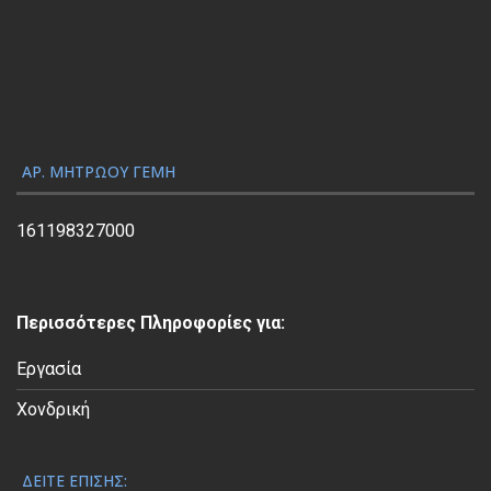
α
γ
ω
γ
ή
ς
ΑΡ. ΜΗΤΡΏΟΥ ΓΕΜΗ
Β
ί
161198327000
ν
τ
ε
Περισσότερες Πληροφορίες για:
ο
Εργασία
Χονδρική
ΔΕΊΤΕ ΕΠΊΣΗΣ: