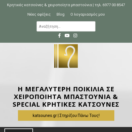
S
Κρητικές κατσούνες & χειροποίητα μπαστούνια | τηλ. 6977 00 8547
k
Νέες αφίξεις
Blog
Ο λογαριασμός μου
i
Α
p
ν
t
α
o
ζ
c
ή
o
τ
n
η
t
σ
e
η
Η ΜΕΓΑΛΥΤΕΡΗ ΠΟΙΚΙΛΙΑ ΣΕ
n
γ
ΧΕΙΡΟΠΟΙΗΤΑ ΜΠΑΣΤΟΥΝΙΑ &
t
ι
SPECIAL ΚΡΗΤΙΚΕΣ ΚΑΤΣΟΥΝΕΣ
α
katsounes.gr | Στηρίξου Πάνω Τους!
: