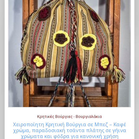
l
σ
p
α
r
τ
i
ι
c
μ
e
ή
w
ε
a
ί
s
ν
:
α
€
ι
7
:
5
€
.
5
Κρητικές Βούργιες - Βουργιαλάκια
0
5
Χειροποίητη Κρητική Βούργια σε Μπεζ – Καφέ
0
.
χρώμα, παραδοσιακή τσάντα πλάτης σε γήινα
Buy Now
χρώματα και φόδρα για κανονική χρήση
.
0