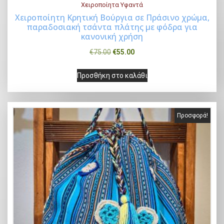
Χειροποίητα Υφαντά
Χειροποίητη Κρητική Βούργια σε Πράσινο χρώμα,
παραδοσιακή τσάντα πλάτης με φόδρα για
Buy Now
κανονική χρήση
O
Η
€
75.00
€
55.00
r
τ
Προσθήκη στο καλάθι
i
ρ
g
έ
i
χ
Προσφορά!
n
ο
a
υ
l
σ
p
α
r
τ
i
ι
c
μ
e
ή
w
ε