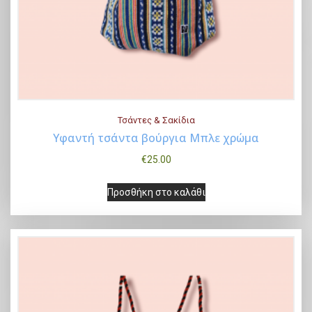
s
ν
:
α
€
ι
7
:
5
€
.
5
Τσάντες & Σακίδια
0
5
Υφαντή τσάντα βούργια Μπλε χρώμα
0
.
€
25.00
Buy Now
.
0
0
Προσθήκη στο καλάθι
.