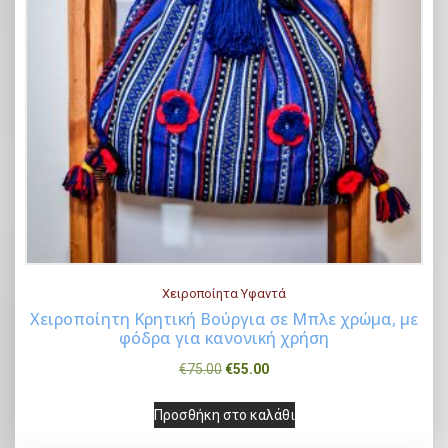
i
ι
c
μ
e
ή
w
ε
a
ί
s
ν
:
α
€
ι
7
:
5
€
.
5
Χειροποίητα Υφαντά
0
5
Χειροποίητη Κρητική Βούργια σε Μπλε χρώμα, με
0
.
φόδρα για κανονική χρήση
Buy Now
.
0
O
Η
€
75.00
€
55.00
0
r
τ
.
Προσθήκη στο καλάθι
i
ρ
g
έ