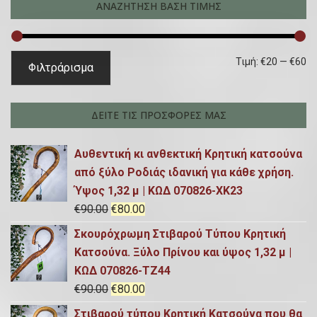
ΑΝΑΖΗΤΗΣΗ ΒΑΣΗ ΤΙΜΗΣ
τ
η
σ
Ε
Μ
Τιμή:
€20
—
€60
Φιλτράρισμα
η
λ
έ
γ
ά
γ
ι
ΔΕΙΤΕ ΤΙΣ ΠΡΟΣΦΟΡΕΣ ΜΑΣ
α
χ
ι
:
Αυθεντική κι ανθεκτική Κρητική κατσούνα
ι
σ
από ξύλο Ροδιάς ιδανική για κάθε χρήση.
σ
τ
Ύψος 1,32 μ | ΚΩΔ 070826-ΧΚ23
τ
η
O
Η
€
90.00
€
80.00
η
τ
r
τ
Σκουρόχρωμη Στιβαρού Τύπου Κρητική
i
ρ
τ
ι
Κατσούνα. Ξύλο Πρίνου και ύψος 1,32 μ |
g
έ
ΚΩΔ 070826-TZ44
ι
μ
i
χ
O
Η
€
90.00
€
80.00
μ
ή
n
ο
r
τ
Στιβαρού τύπου Κρητική Κατσούνα που θα