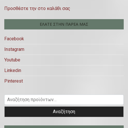
Προσθέστε την στο καλάθι σας
ΕΛΆΤΕ ΣΤΗΝ ΠΑΡΈΑ ΜΑΣ
Facebook
Instagram
Youtube
Linkedin
Pinterest
Α
ν
Αναζήτηση
α
ζ
ή