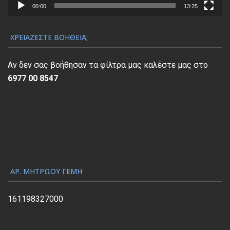
α
00:00
13:25
Α
ν
ΧΡΕΙΆΖΕΣΤΕ ΒΟΉΘΕΙΑ;
α
π
Αν δεν σας βοήθησαν τα φίλτρα μας καλέστε μας στο
α
6977 00 8547
ρ
α
γ
ω
γ
ή
ς
ΑΡ. ΜΗΤΡΏΟΥ ΓΕΜΗ
Β
ί
161198327000
ν
τ