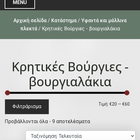
MENU
Αρχική σελίδα
/
Κατάστημα
/
Υφαντά και μάλλινα
πλεκτά
/ Κρητικές Βούργιες - βουργιαλάκια
Κρητικές Βούργιες -
βουργιαλάκια
Ε
Μ
Τιμή:
€20
—
€60
Φιλτράρισμα
λ
έ
S
Προβάλλονται όλα - 9 αποτελέσματα
ά
γ
o
χ
ι
r