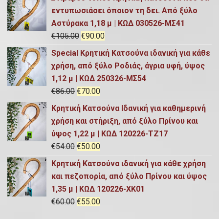
a
υ
ή
i
ρ
εντυπωσιάσει όποιον τη δει. Από ξύλο
l
σ
g
έ
Αστύρακα 1,18 μ | ΚΩΔ 030526-ΜΣ41
p
α
i
χ
O
Η
€
105.00
€
90.00
r
τ
n
ο
r
τ
i
ι
Special Κρητική Κατσούνα ιδανική για κάθε
a
υ
i
ρ
c
μ
χρήση, από ξύλο Ροδιάς, άγρια υφή, ύψος
l
σ
g
έ
e
ή
1,12 μ | ΚΩΔ 250326-ΜΣ54
p
α
i
χ
w
ε
O
Η
€
86.00
€
70.00
r
τ
n
ο
a
ί
r
τ
i
ι
Κρητική Κατσούνα Ιδανική για καθημερινή
a
υ
s
ν
i
ρ
c
μ
χρήση και στήριξη, από ξύλο Πρίνου και
l
σ
:
α
g
έ
e
ή
ύψος 1,22 μ | ΚΩΔ 120226-ΤΖ17
p
α
€
ι
i
χ
w
ε
O
Η
€
54.00
€
50.00
r
τ
9
:
n
ο
a
ί
r
τ
i
ι
Κρητική Κατσούνα ιδανική για κάθε χρήση
0
€
a
υ
s
ν
i
ρ
c
μ
και πεζοπορία, από ξύλο Πρίνου και ύψος
.
8
l
σ
:
α
g
έ
e
ή
1,35 μ | ΚΩΔ 120226-ΧΚ01
0
0
p
α
€
ι
i
χ
w
ε
O
Η
€
60.00
€
55.00
0
.
r
τ
9
:
n
ο
a
ί
r
τ
.
0
i
ι