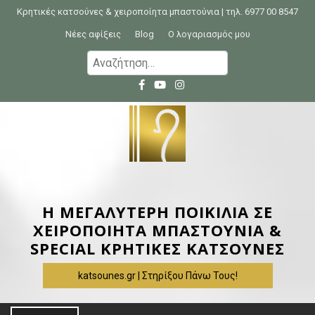
S
Κρητικές κατσούνες & χειροποίητα μπαστούνια | τηλ. 6977 00 8547
k
Νέες αφίξεις
Blog
Ο λογαριασμός μου
i
Α
p
ν
t
α
o
ζ
c
ή
o
τ
n
η
t
σ
e
η
Η ΜΕΓΑΛΥΤΕΡΗ ΠΟΙΚΙΛΙΑ ΣΕ
n
γ
ΧΕΙΡΟΠΟΙΗΤΑ ΜΠΑΣΤΟΥΝΙΑ &
t
ι
SPECIAL ΚΡΗΤΙΚΕΣ ΚΑΤΣΟΥΝΕΣ
α
katsounes.gr | Στηρίξου Πάνω Τους!
: