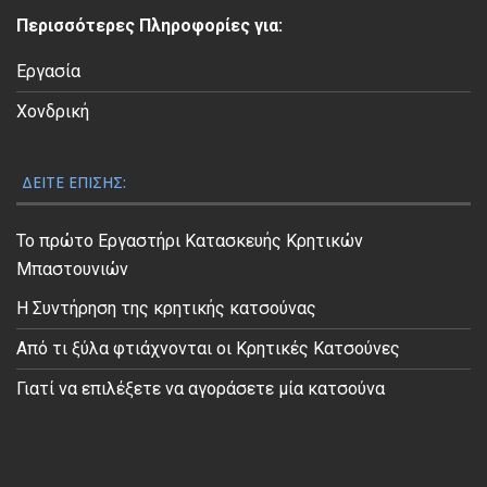
ε
Περισσότερες Πληροφορίες για:
ο
Εργασία
Χονδρική
ΔΕΊΤΕ ΕΠΊΣΗΣ:
Το πρώτο Εργαστήρι Κατασκευής Κρητικών
Μπαστουνιών
Η Συντήρηση της κρητικής κατσούνας
Από τι ξύλα φτιάχνονται οι Κρητικές Κατσούνες
Γιατί να επιλέξετε να αγοράσετε μία κατσούνα