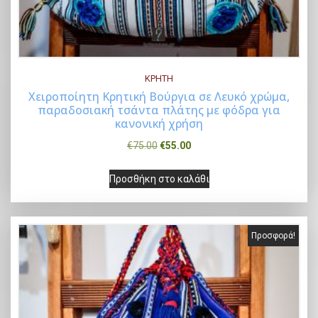
€
ι
7
:
5
€
.
5
ΚΡΗΤΗ
0
5
Χειροποίητη Κρητική Βούργια σε Λευκό χρώμα,
0
.
παραδοσιακή τσάντα πλάτης με φόδρα για
Buy Now
κανονική χρήση
.
0
0
O
Η
€
75.00
€
55.00
.
r
τ
Προσθήκη στο καλάθι
i
ρ
g
έ
i
χ
Προσφορά!
n
ο
a
υ
l
σ
p
α
r
τ