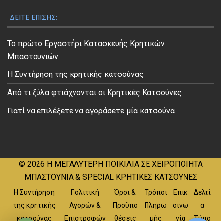
ΔΕΊΤΕ ΕΠΊΣΗΣ:
Το πρώτο Εργαστήρι Κατασκευής Κρητικών
Μπαστουνιών
Η Συντήρηση της κρητικής κατσούνας
Από τι ξύλα φτιάχνονται οι Κρητικές Κατσούνες
Γιατί να επιλέξετε να αγοράσετε μία κατσούνα
© 2026
Η ΜΕΓΑΛΥΤΕΡΗ ΠΟΙΚΙΛΙΑ ΣΕ ΧΕΙΡΟΠΟΙΗΤΑ
ΜΠΑΣΤΟΥΝΙΑ & SPECIAL ΚΡΗΤΙΚΕΣ ΚΑΤΣΟΥΝΕΣ
Η Συντήρηση
Πολιτική
Όροι &
Τρόποι
Επικ
Δελτί
της κρητικής
Αγορών &
Προϋπο
Πληρω
οινω
α
κατσούνας
Επιστροφών
θέσεις
μής
νία
Τύπο