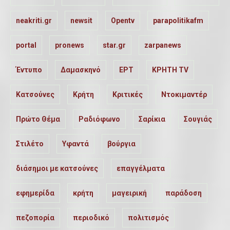
neakriti.gr
newsit
Opentv
parapolitikafm
portal
pronews
star.gr
zarpanews
Έντυπο
Δαμασκηνό
ΕΡΤ
ΚΡΗΤΗ TV
Κατσούνες
Κρήτη
Κριτικές
Ντοκιμαντέρ
Πρώτο Θέμα
Ραδιόφωνο
Σαρίκια
Σουγιάς
Στιλέτο
Υφαντά
βούργια
διάσημοι με κατσούνες
επαγγέλματα
εφημερίδα
κρήτη
μαγειρική
παράδοση
πεζοπορία
περιοδικό
πολιτισμός