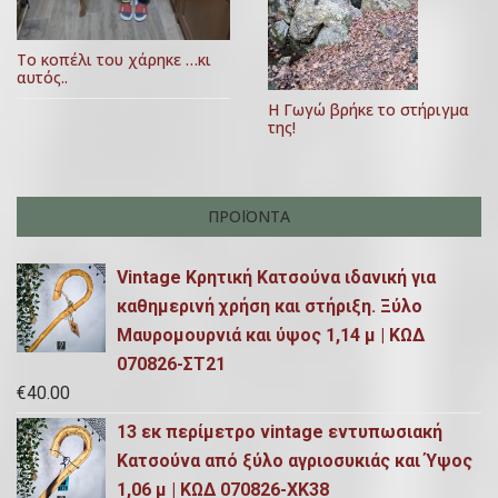
Το κοπέλι του χάρηκε …κι
αυτός..
Η Γωγώ βρήκε το στήριγμα
της!
ΠΡΟΪΌΝΤΑ
Vintage Κρητική Κατσούνα ιδανική για
καθημερινή χρήση και στήριξη. Ξύλο
Μαυρομουρνιά και ύψος 1,14 μ | ΚΩΔ
070826-ΣΤ21
€
40.00
13 εκ περίμετρο vintage εντυπωσιακή
Κατσούνα από ξύλο αγριοσυκιάς και Ύψος
1,06 μ | ΚΩΔ 070826-ΧΚ38