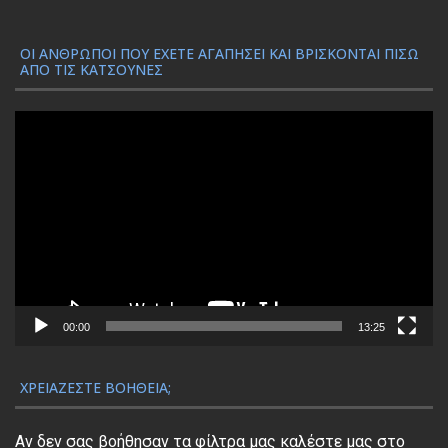
ΟΙ ΆΝΘΡΩΠΟΙ ΠΟΥ ΈΧΕΤΕ ΑΓΑΠΉΣΕΙ ΚΑΙ ΒΡΊΣΚΟΝΤΑΙ ΠΊΣΩ
ΑΠΌ ΤΙΣ ΚΑΤΣΟΎΝΕΣ
Π
ρ
ό
γ
ρ
α
μ
μ
α
00:00
13:25
Α
ν
ΧΡΕΙΆΖΕΣΤΕ ΒΟΉΘΕΙΑ;
α
π
Αν δεν σας βοήθησαν τα φίλτρα μας καλέστε μας στο