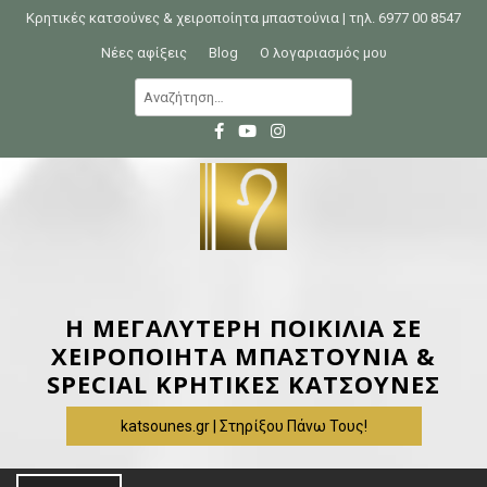
S
Κρητικές κατσούνες & χειροποίητα μπαστούνια | τηλ. 6977 00 8547
k
Νέες αφίξεις
Blog
Ο λογαριασμός μου
i
Α
p
ν
t
α
o
ζ
c
ή
o
τ
n
η
t
σ
e
η
Η ΜΕΓΑΛΥΤΕΡΗ ΠΟΙΚΙΛΙΑ ΣΕ
n
γ
ΧΕΙΡΟΠΟΙΗΤΑ ΜΠΑΣΤΟΥΝΙΑ &
t
ι
SPECIAL ΚΡΗΤΙΚΕΣ ΚΑΤΣΟΥΝΕΣ
α
katsounes.gr | Στηρίξου Πάνω Τους!
: