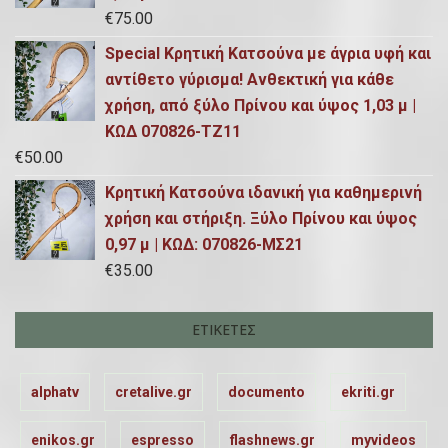
€
75.00
Special Κρητική Κατσούνα με άγρια υφή και
αντίθετο γύρισμα! Ανθεκτική για κάθε
χρήση, από ξύλο Πρίνου και ύψος 1,03 μ |
ΚΩΔ 070826-ΤΖ11
€
50.00
Κρητική Κατσούνα ιδανική για καθημερινή
χρήση και στήριξη. Ξύλο Πρίνου και ύψος
0,97 μ | ΚΩΔ: 070826-ΜΣ21
€
35.00
ΕΤΙΚΈΤΕΣ
alphatv
cretalive.gr
documento
ekriti.gr
enikos.gr
espresso
flashnews.gr
myvideos