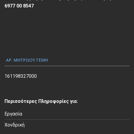
α
6977 00 8547
ρ
α
γ
ω
γ
ή
ς
ΑΡ. ΜΗΤΡΏΟΥ ΓΕΜΗ
Β
ί
161198327000
ν
τ
ε
Περισσότερες Πληροφορίες για:
ο
Εργασία
Χονδρική