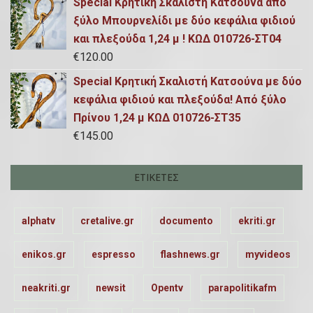
Special Κρητική Σκαλιστή Κατσούνα απο
ξύλο Μπουρνελίδι με δύο κεφάλια φιδιού
και πλεξούδα 1,24 μ ! ΚΩΔ 010726-ΣΤ04
€
120.00
Special Κρητική Σκαλιστή Κατσούνα με δύο
κεφάλια φιδιού και πλεξούδα! Από ξύλο
Πρίνου 1,24 μ ΚΩΔ 010726-ΣΤ35
€
145.00
ΕΤΙΚΈΤΕΣ
alphatv
cretalive.gr
documento
ekriti.gr
enikos.gr
espresso
flashnews.gr
myvideos
neakriti.gr
newsit
Opentv
parapolitikafm