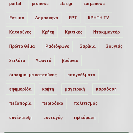
portal
pronews
star.gr
zarpanews
Έντυπο
Δαμασκηνό
ΕΡΤ
ΚΡΗΤΗ TV
Κατσούνες
Κρήτη
Κριτικές
Ντοκιμαντέρ
Πρώτο Θέμα
Ραδιόφωνο
Σαρίκια
Σουγιάς
Στιλέτο
Υφαντά
βούργια
διάσημοι με κατσούνες
επαγγέλματα
εφημερίδα
κρήτη
μαγειρική
παράδοση
πεζοπορία
περιοδικό
πολιτισμός
συνέντευξη
συνταγές
τηλεόραση