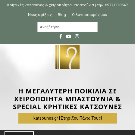
S
Κρητικές κατσούνες & χειροποίητα μπαστούνια | τηλ. 6977 00 8547
k
Νέες αφίξεις
Blog
Ο λογαριασμός μου
i
Α
p
ν
t
α
o
ζ
c
ή
o
τ
n
η
t
σ
e
η
Η ΜΕΓΑΛΥΤΕΡΗ ΠΟΙΚΙΛΙΑ ΣΕ
n
γ
ΧΕΙΡΟΠΟΙΗΤΑ ΜΠΑΣΤΟΥΝΙΑ &
t
ι
SPECIAL ΚΡΗΤΙΚΕΣ ΚΑΤΣΟΥΝΕΣ
α
katsounes.gr | Στηρίξου Πάνω Τους!
: