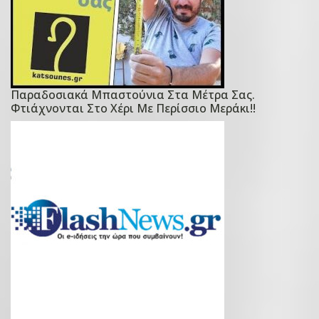
Παραδοσιακά Μπαστούνια Στα Μέτρα Σας.
P
Φτιάχνονται Στο Χέρι Με Περίσσιο Μεράκι!!
o
s
t
e
d
o
n
1
3
Ι
α