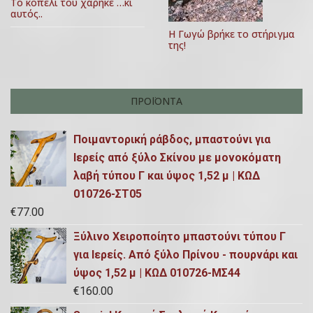
Το κοπέλι του χάρηκε …κι
,
ω
αυτός..
2
ν
Η Γωγώ βρήκε το στήριγμα
0
της!
2
0
ΠΡΟΪΌΝΤΑ
Ποιμαντορική ράβδος, μπαστούνι για
Ιερείς από ξύλο Σκίνου με μονοκόματη
λαβή τύπου Γ και ύψος 1,52 μ | ΚΩΔ
010726-ΣΤ05
€
77.00
Ξύλινο Χειροποίητο μπαστούνι τύπου Γ
για Ιερείς. Από ξύλο Πρίνου - πουρνάρι και
ύψος 1,52 μ | ΚΩΔ 010726-ΜΣ44
€
160.00