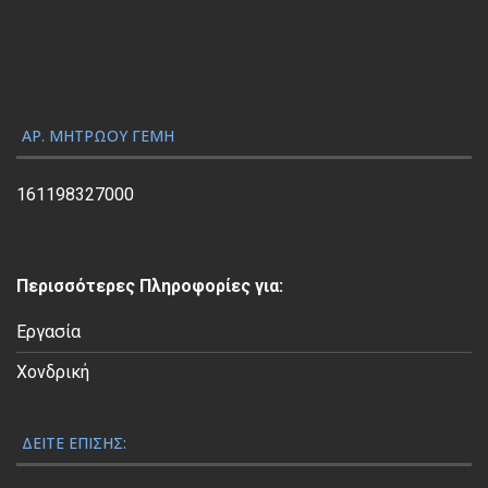
γ
ω
γ
ή
ς
ΑΡ. ΜΗΤΡΏΟΥ ΓΕΜΗ
Β
ί
161198327000
ν
τ
ε
Περισσότερες Πληροφορίες για:
ο
Εργασία
Χονδρική
ΔΕΊΤΕ ΕΠΊΣΗΣ: