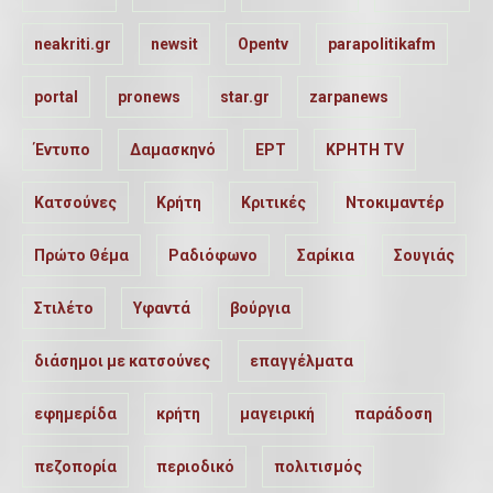
neakriti.gr
newsit
Opentv
parapolitikafm
portal
pronews
star.gr
zarpanews
Έντυπο
Δαμασκηνό
ΕΡΤ
ΚΡΗΤΗ TV
Κατσούνες
Κρήτη
Κριτικές
Ντοκιμαντέρ
Πρώτο Θέμα
Ραδιόφωνο
Σαρίκια
Σουγιάς
Στιλέτο
Υφαντά
βούργια
διάσημοι με κατσούνες
επαγγέλματα
εφημερίδα
κρήτη
μαγειρική
παράδοση
πεζοπορία
περιοδικό
πολιτισμός