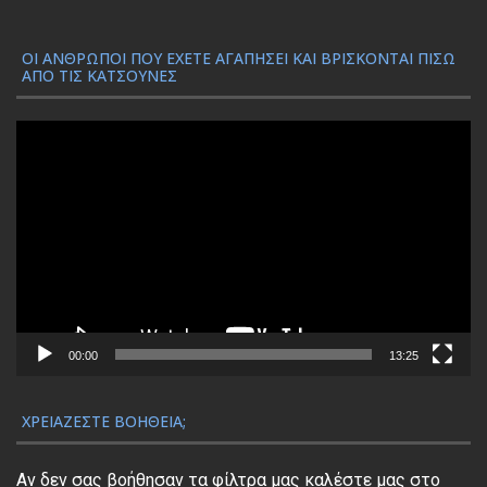
ΟΙ ΆΝΘΡΩΠΟΙ ΠΟΥ ΈΧΕΤΕ ΑΓΑΠΉΣΕΙ ΚΑΙ ΒΡΊΣΚΟΝΤΑΙ ΠΊΣΩ
ΑΠΌ ΤΙΣ ΚΑΤΣΟΎΝΕΣ
Π
ρ
ό
γ
ρ
α
μ
μ
α
00:00
13:25
Α
ν
ΧΡΕΙΆΖΕΣΤΕ ΒΟΉΘΕΙΑ;
α
π
Αν δεν σας βοήθησαν τα φίλτρα μας καλέστε μας στο