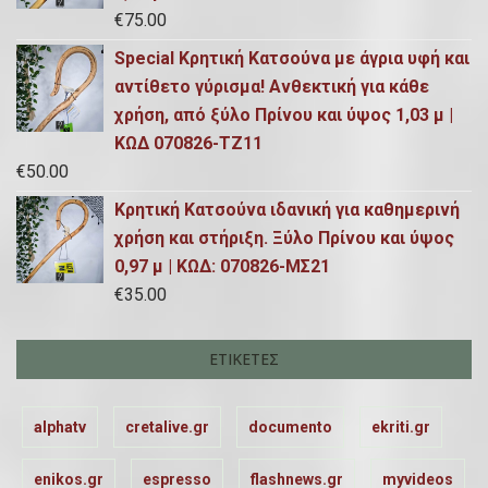
€
75.00
Special Κρητική Κατσούνα με άγρια υφή και
αντίθετο γύρισμα! Ανθεκτική για κάθε
χρήση, από ξύλο Πρίνου και ύψος 1,03 μ |
ΚΩΔ 070826-ΤΖ11
€
50.00
Κρητική Κατσούνα ιδανική για καθημερινή
χρήση και στήριξη. Ξύλο Πρίνου και ύψος
0,97 μ | ΚΩΔ: 070826-ΜΣ21
€
35.00
ΕΤΙΚΈΤΕΣ
alphatv
cretalive.gr
documento
ekriti.gr
enikos.gr
espresso
flashnews.gr
myvideos