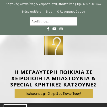
S
Κρητικές κατσούνες & χειροποίητα μπαστούνια | τηλ. 6977 00 8547
k
Νέες αφίξεις
Blog
Ο λογαριασμός μου
i
Α
p
ν
t
α
o
ζ
c
ή
o
τ
n
η
t
σ
e
η
Η ΜΕΓΑΛΥΤΕΡΗ ΠΟΙΚΙΛΙΑ ΣΕ
n
γ
ΧΕΙΡΟΠΟΙΗΤΑ ΜΠΑΣΤΟΥΝΙΑ &
t
ι
SPECIAL ΚΡΗΤΙΚΕΣ ΚΑΤΣΟΥΝΕΣ
α
katsounes.gr | Στηρίξου Πάνω Τους!
: