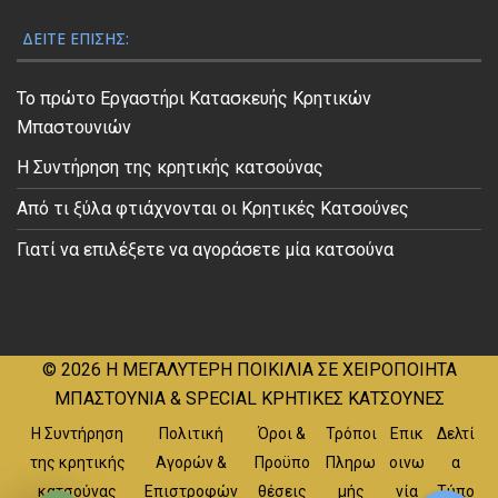
ΔΕΊΤΕ ΕΠΊΣΗΣ:
Το πρώτο Εργαστήρι Κατασκευής Κρητικών
Μπαστουνιών
Η Συντήρηση της κρητικής κατσούνας
Από τι ξύλα φτιάχνονται οι Κρητικές Κατσούνες
Γιατί να επιλέξετε να αγοράσετε μία κατσούνα
© 2026
Η ΜΕΓΑΛΥΤΕΡΗ ΠΟΙΚΙΛΙΑ ΣΕ ΧΕΙΡΟΠΟΙΗΤΑ
ΜΠΑΣΤΟΥΝΙΑ & SPECIAL ΚΡΗΤΙΚΕΣ ΚΑΤΣΟΥΝΕΣ
Η Συντήρηση
Πολιτική
Όροι &
Τρόποι
Επικ
Δελτί
της κρητικής
Αγορών &
Προϋπο
Πληρω
οινω
α
κατσούνας
Επιστροφών
θέσεις
μής
νία
Τύπο