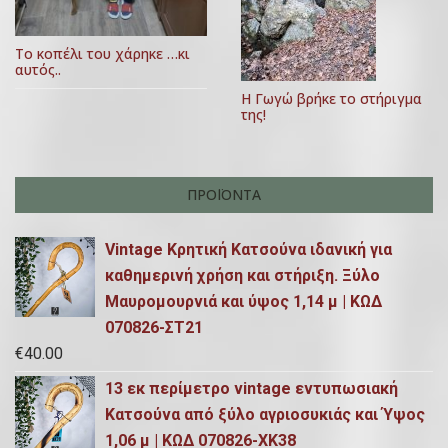
Το κοπέλι του χάρηκε …κι
αυτός..
Η Γωγώ βρήκε το στήριγμα
της!
ΠΡΟΪΌΝΤΑ
Vintage Κρητική Κατσούνα ιδανική για
καθημερινή χρήση και στήριξη. Ξύλο
Μαυρομουρνιά και ύψος 1,14 μ | ΚΩΔ
070826-ΣΤ21
€
40.00
13 εκ περίμετρο vintage εντυπωσιακή
Κατσούνα από ξύλο αγριοσυκιάς και Ύψος
1,06 μ | ΚΩΔ 070826-ΧΚ38