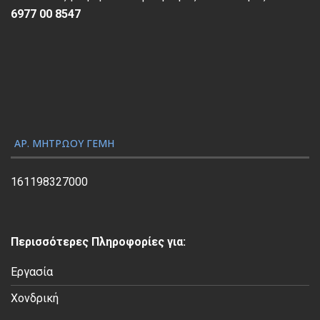
α
6977 00 8547
ρ
α
γ
ω
γ
ή
ς
ΑΡ. ΜΗΤΡΏΟΥ ΓΕΜΗ
Β
ί
161198327000
ν
τ
ε
Περισσότερες Πληροφορίες για:
ο
Εργασία
Χονδρική