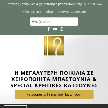
S
Κρητικές κατσούνες & χειροποίητα μπαστούνια | τηλ. 6977 00 8547
k
Νέες αφίξεις
Blog
Ο λογαριασμός μου
i
Α
p
ν
t
α
o
ζ
c
ή
o
τ
n
η
t
σ
e
η
Η ΜΕΓΑΛΥΤΕΡΗ ΠΟΙΚΙΛΙΑ ΣΕ
n
γ
ΧΕΙΡΟΠΟΙΗΤΑ ΜΠΑΣΤΟΥΝΙΑ &
t
ι
SPECIAL ΚΡΗΤΙΚΕΣ ΚΑΤΣΟΥΝΕΣ
α
katsounes.gr | Στηρίξου Πάνω Τους!
: