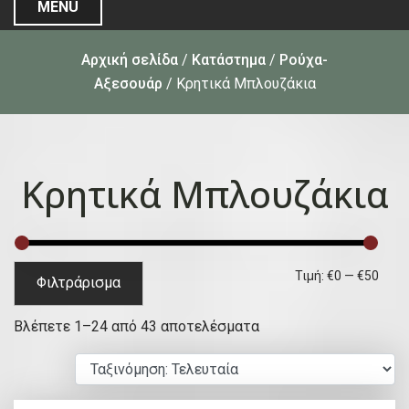
MENU
Αρχική σελίδα
/
Κατάστημα
/
Ρούχα-
Αξεσουάρ
/ Κρητικά Μπλουζάκια
Κρητικά Μπλουζάκια
Ε
Μ
Τιμή:
€0
—
€50
Φιλτράρισμα
λ
έ
S
Βλέπετε 1–24 από 43 αποτελέσματα
ά
γ
o
χ
ι
r
ι
σ
t