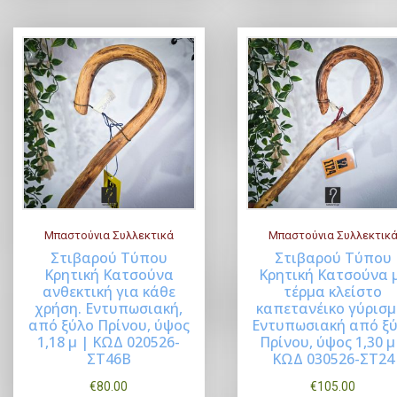
l
σ
p
α
r
τ
i
ι
c
μ
e
ή
w
ε
a
ί
s
ν
:
α
Μπαστούνια Συλλεκτικά
Μπαστούνια Συλλεκτικ
€
ι
Στιβαρού Τύπου
Στιβαρού Τύπου
9
:
Κρητική Κατσούνα
Κρητική Κατσούνα 
0
€
Buy Now
Buy Now
ανθεκτική για κάθε
τέρμα κλείστο
χρήση. Εντυπωσιακή,
καπετανέικο γύρισμ
.
8
από ξύλο Πρίνου, ύψος
Εντυπωσιακή από ξ
0
0
1,18 μ | ΚΩΔ 020526-
Πρίνου, ύψος 1,30 μ
0
.
ΣΤ46Β
ΚΩΔ 030526-ΣΤ24
.
0
€
80.00
€
105.00