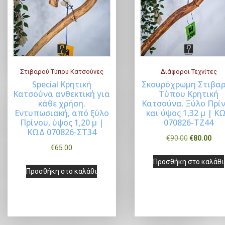
τ
η
b
η
τ
y
l
τ
ι
a
ι
μ
t
μ
ή
Στιβαρού Τύπου Κατσούνες
Διάφοροι Τεχνίτες
e
Special Κρητική
Σκουρόχρωμη Στιβα
ή
s
Κατσούνα ανθεκτική για
Τύπου Κρητική
Buy Now
Buy Now
κάθε χρήση.
Κατσούνα. Ξύλο Πρί
t
Εντυπωσιακή, από ξύλο
και ύψος 1,32 μ | Κ
Πρίνου, ύψος 1,20 μ |
070826-TZ44
ΚΩΔ 070826-ΣΤ34
O
Η
€
90.00
€
80.00
€
65.00
r
τ
Προσθήκη στο καλάθι
i
ρ
Προσθήκη στο καλάθι
g
έ
i
χ
n
ο
a
υ