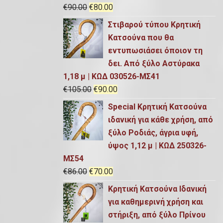
n
ο
O
Η
€
90.00
€
80.00
α
a
υ
r
τ
ι
Στιβαρού τύπου Κρητική
l
σ
i
ρ
:
Κατσούνα που θα
p
α
g
έ
€
εντυπωσιάσει όποιον τη
r
τ
i
χ
9
δει. Από ξύλο Αστύρακα
i
ι
n
ο
5
1,18 μ | ΚΩΔ 030526-ΜΣ41
c
μ
a
υ
.
O
Η
€
105.00
€
90.00
e
ή
l
σ
0
r
τ
w
ε
Special Κρητική Κατσούνα
p
α
0
i
ρ
a
ί
ιδανική για κάθε χρήση, από
r
τ
.
g
έ
s
ν
ξύλο Ροδιάς, άγρια υφή,
i
ι
i
χ
:
α
ύψος 1,12 μ | ΚΩΔ 250326-
c
μ
n
ο
€
ι
ΜΣ54
e
ή
a
υ
9
:
O
Η
€
86.00
€
70.00
w
ε
l
σ
0
€
r
τ
a
ί
Κρητική Κατσούνα Ιδανική
p
α
.
8
i
ρ
s
ν
για καθημερινή χρήση και
r
τ
0
0
g
έ
:
α
στήριξη, από ξύλο Πρίνου
i
ι
0
.
i
χ