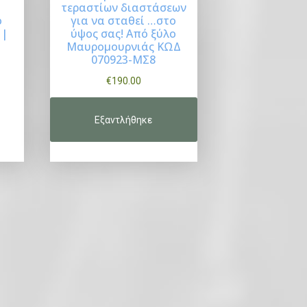
τεραστίων διαστάσεων
:
Buy Now
ο
για να σταθεί …στο
€
 |
ύψος σας! Από ξύλο
Μαυρομουρνιάς ΚΩΔ
1
070923-ΜΣ8
2
€
190.00
0
.
0
0
.