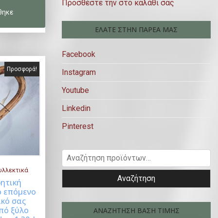
Προσθέστε την στο καλάθι σας
ΕΛΆΤΕ ΣΤΗΝ ΠΑΡΈΑ ΜΑΣ
Facebook
Προσφορά!
Instagram
Youtube
Linkedin
Pinterest
Α
ν
υλλεκτικά
Αναζήτηση
α
ρητική
ο επόμενο
ζ
uy Now
ακό σας
ή
Από ξύλο
ΑΝΑΖΗΤΗΣΗ ΒΑΣΗ ΤΙΜΗΣ