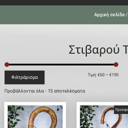
Αρχική σελίδα
Στιβαρού 
Ε
Μ
Τιμή:
€60
—
€190
Φιλτράρισμα
λ
έ
S
Προβάλλονται όλα - 15 αποτελέσματα
ά
γ
o
χ
ι
r
Προσφο
ι
σ
t
e
σ
τ
d