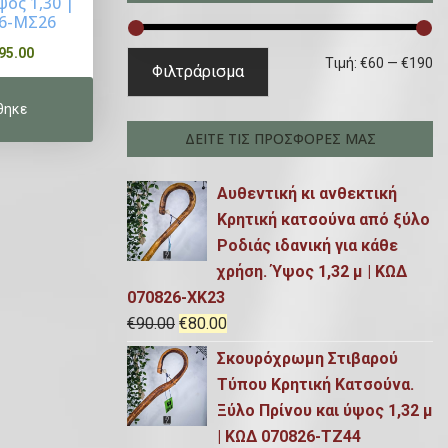
τ
ψος 1,30 |
6-ΜΣ26
η
σ
Η
95.00
Ε
Μ
Τιμή:
€60
—
€190
Φιλτράρισμα
η
τ
λ
έ
γ
ρ
ά
γ
ι
έ
ΔΕΙΤΕ ΤΙΣ ΠΡΟΣΦΟΡΕΣ ΜΑΣ
α
χ
χ
ι
:
ο
Αυθεντική κι ανθεκτική
ι
σ
υ
Κρητική κατσούνα από ξύλο
σ
τ
σ
Ροδιάς ιδανική για κάθε
α
τ
η
χρήση. Ύψος 1,32 μ | ΚΩΔ
τ
η
τ
070826-ΧΚ23
ι
O
Η
€
90.00
€
80.00
τ
ι
μ
r
τ
Σκουρόχρωμη Στιβαρού
ι
μ
ή
i
ρ
Τύπου Κρητική Κατσούνα.
ε
μ
ή
g
έ
Ξύλο Πρίνου και ύψος 1,32 μ
ί
i
χ
ή
| ΚΩΔ 070826-TZ44
ν