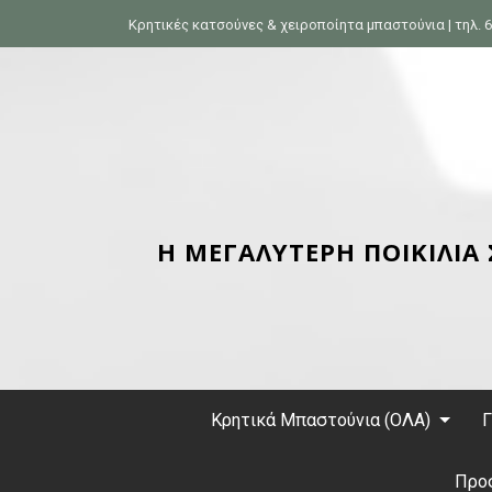
S
Κρητικές κατσούνες & χειροποίητα μπαστούνια | τηλ. 6
k
i
p
t
o
c
o
n
Η ΜΕΓΑΛΥΤΕΡΗ ΠΟΙΚΙΛΙΑ
t
e
n
t
Κρητικά Μπαστούνια (ΟΛΑ)
Γ
Προ