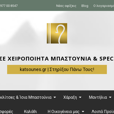
977 00 8547
Νέες αφίξεις
Blog
Ο λογαριασμ
 ΣΕ ΧΕΙΡΟΠΟΙΗΤΑ ΜΠΑΣΤΟΥΝΙΑ & SPEC
katsounes.gr | Στηρίξου Πάνω Τους!
κλίτσες & Ίσια Μπαστούνια
Χάραξη
Μαντήλια
σφορές
Καλάθι
Η Οικογένεια μας
Λοιπά Προϊ