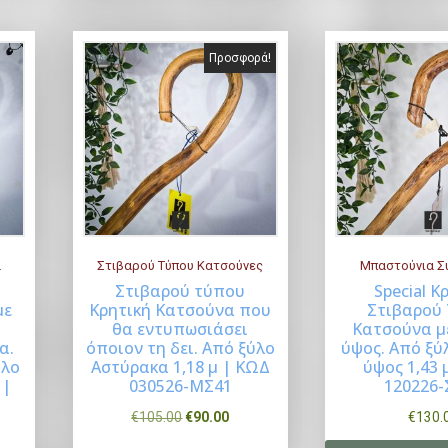
Προσφορά!
ά
Στιβαρού Τύπου Κατσούνες
Μπαστούνια Σ
Στιβαρού τύπου
Special Κ
με
Κρητική Κατσούνα που
Στιβαρού
Buy Now
B
θα εντυπωσιάσει
Κατσούνα μ
α.
όποιον τη δει. Από ξύλο
ύψος. Από ξύ
ύλο
Αστύρακα 1,18 μ | ΚΩΔ
ύψος 1,43 
 |
030526-ΜΣ41
120226-
O
Η
€
105.00
€
90.00
€
130.
r
τ