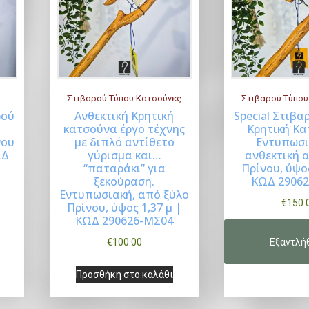
Στιβαρού Τύπου Κατσούνες
Στιβαρού Τύπου
ρού
Ανθεκτική Κρητική
Special Στιβ
κατσούνα έργο τέχνης
Κρητική Κα
Buy Now
B
νου
με διπλό αντίθετο
Εντυπωσι
ΩΔ
γύρισμα και…
ανθεκτική 
“παταράκι” για
Πρίνου, ύψος
ξεκούραση.
ΚΩΔ 29062
Εντυπωσιακή, από ξύλο
€
150.
Πρίνου, ύψος 1,37 μ |
ΚΩΔ 290626-ΜΣ04
€
100.00
Προσθήκη στο καλάθι