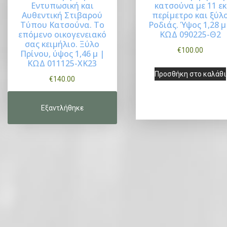
Εντυπωσική και
κατσούνα με 11 εκ
:
α
Buy Now
Buy Now
Αυθεντική Στιβαρού
περίμετρο και ξύλ
€
ι
Τύπου Κατσούνα. Το
Ροδιάς. Ύψος 1,28 μ
επόμενο οικογενειακό
ΚΩΔ 090225-Θ2
1
:
σας κειμήλιο. Ξύλο
1
€
€
100.00
Πρίνου, ύψος 1,46 μ |
ΚΩΔ 011125-ΧΚ23
5
1
Προσθήκη στο καλάθι
.
0
€
140.00
0
0
0
.
.
0
0
.