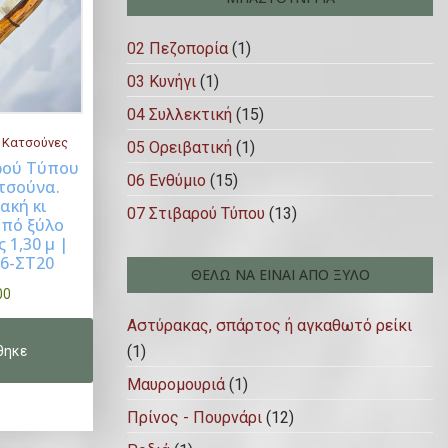
02 Πεζοπορία
(1)
03 Κυνήγι
(1)
04 Συλλεκτική
(15)
 Κατσούνες
05 Ορειβατική
(1)
αρού Τύπου
06 Ενθύμιο
(15)
τσούνα.
uy Now
ακή κι
07 Στιβαρού Τύπου
(13)
από ξύλο
 1,30 μ |
6-ΣΤ20
ΘΈΛΩ ΝΑ ΕΊΝΑΙ ΑΠΌ ΞΎΛΟ
00
Αστύρακας, σπάρτος ή αγκαθωτό ρείκι
(1)
Μαυρομουριά
(1)
Πρίνος - Πουρνάρι
(12)