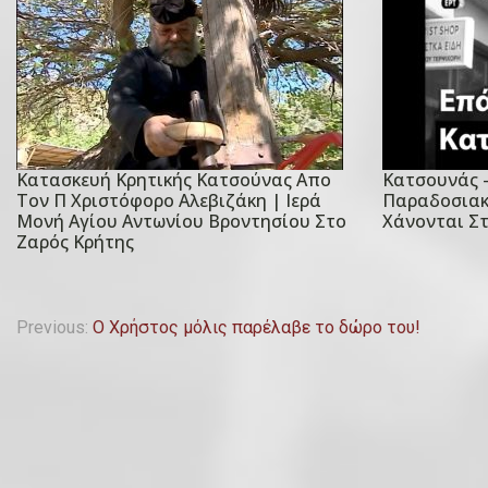
Κατασκευή Κρητικής Κατσούνας Απο
Κατσουνάς 
P
P
Τον Π Χριστόφορο Αλεβιζάκη | Ιερά
Παραδοσιακ
o
o
Μονή Αγίου Αντωνίου Βροντησίου Στο
Χάνονται Σ
Ζαρός Κρήτης
s
s
t
t
e
e
Π
Previous:
Ο Χρήστος μόλις παρέλαβε το δώρο του!
d
d
o
o
λ
n
n
ο
1
1
4
8
ή
Ν
Σ