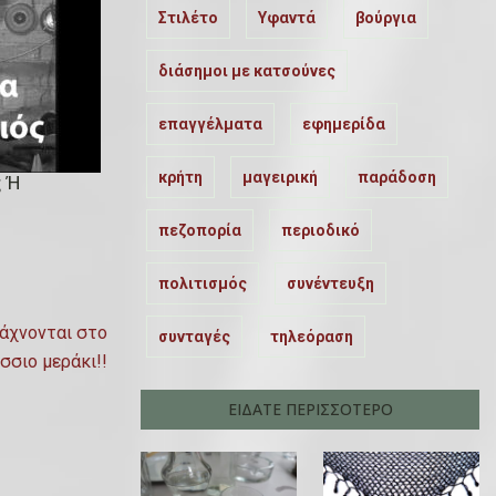
Στιλέτο
Υφαντά
βούργια
διάσημοι με κατσούνες
επαγγέλματα
εφημερίδα
κρήτη
μαγειρική
παράδοση
 Ή
πεζοπορία
περιοδικό
πολιτισμός
συνέντευξη
άχνονται στο
συνταγές
τηλεόραση
ίσσιο μεράκι!!
ΕΙΔΑΤΕ ΠΕΡΙΣΣΟΤΕΡΟ