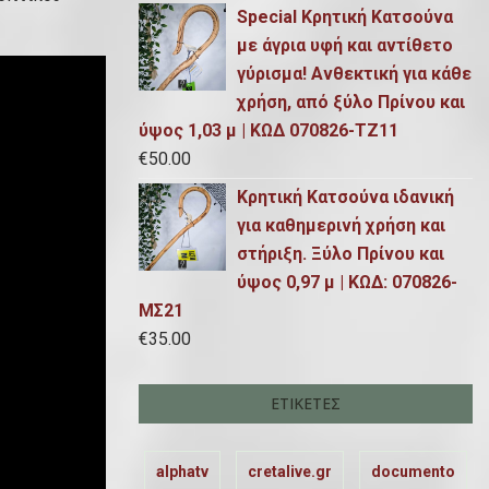
Special Κρητική Κατσούνα
με άγρια υφή και αντίθετο
γύρισμα! Ανθεκτική για κάθε
χρήση, από ξύλο Πρίνου και
ύψος 1,03 μ | ΚΩΔ 070826-ΤΖ11
€
50.00
Κρητική Κατσούνα ιδανική
για καθημερινή χρήση και
στήριξη. Ξύλο Πρίνου και
ύψος 0,97 μ | ΚΩΔ: 070826-
ΜΣ21
€
35.00
ΕΤΙΚΈΤΕΣ
alphatv
cretalive.gr
documento