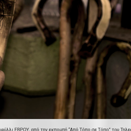
φύλλι ΕΒΡΟΥ, από την εκπομπή “Από Τόπο σε Τόπο” του Τηλε