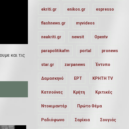
ekriti.gr
enikos.gr
espresso
flashnews.gr
myvideos
neakriti.gr
newsit
Opentv
parapolitikafm
portal
pronews
ουμε και τις
star.gr
zarpanews
Έντυπο
Δαμασκηνό
ΕΡΤ
ΚΡΗΤΗ TV
Κατσούνες
Κρήτη
Κριτικές
Ντοκιμαντέρ
Πρώτο Θέμα
Ραδιόφωνο
Σαρίκια
Σουγιάς