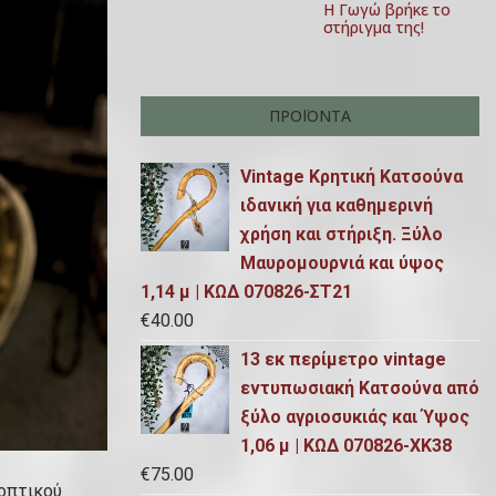
Η Γωγώ βρήκε το
στήριγμα της!
ΠΡΟΪΌΝΤΑ
Vintage Κρητική Κατσούνα
ιδανική για καθημερινή
χρήση και στήριξη. Ξύλο
Μαυρομουρνιά και ύψος
1,14 μ | ΚΩΔ 070826-ΣΤ21
€
40.00
13 εκ περίμετρο vintage
εντυπωσιακή Κατσούνα από
ξύλο αγριοσυκιάς και Ύψος
1,06 μ | ΚΩΔ 070826-ΧΚ38
€
75.00
οπτικού