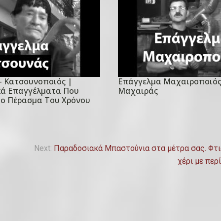
– Κατσουνοποιός |
Επάγγελμα Μαχαιροποιός
P
ά Επαγγέλματα Που
Μαχαιράς
o
το Πέρασμα Του Χρόνου
s
t
e
Next:
Παραδοσιακά Μπαστούνια στα μέτρα σας. Φτι
d
χέρι με περ
o
n
1
2
Ο