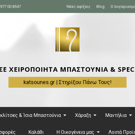
977 00 8547
Νέες αφίξεις
Blog
Ο λογαριασμ
 ΣΕ ΧΕΙΡΟΠΟΙΗΤΑ ΜΠΑΣΤΟΥΝΙΑ & SPEC
katsounes.gr | Στηρίξου Πάνω Τους!
κλίτσες & Ίσια Μπαστούνια
Χάραξη
Μαντήλια
σφορές
Καλάθι
Η Οικογένεια μας
Λοιπά Προϊ