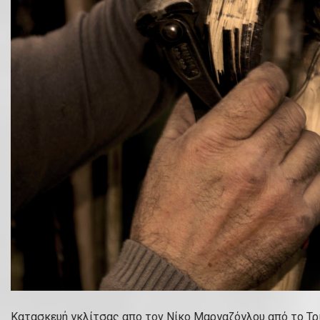
Κατασκευή γκλίτσας απο τον Νίκο Μαργαζόγλου από το Τρι