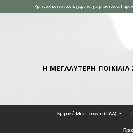
S
Κρητικές κατσούνες & χειροποίητα μπαστούνια | τηλ. 6
k
i
p
t
o
c
o
n
Η ΜΕΓΑΛΥΤΕΡΗ ΠΟΙΚΙΛΙΑ
t
e
n
t
Κρητικά Μπαστούνια (ΟΛΑ)
Γ
Προ