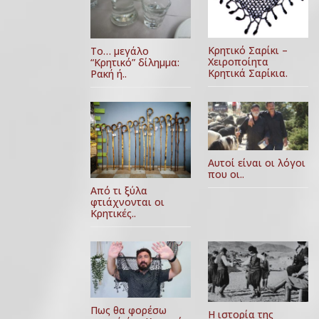
Κρητικό Σαρίκι –
Το… μεγάλο
Χειροποίητα
“Κρητικό” δίλημμα:
Κρητικά Σαρίκια.
Ρακή ή..
Αυτοί είναι οι λόγοι
που οι..
Από τι ξύλα
φτιάχνονται οι
Κρητικές..
Πως θα φορέσω
Η ιστορία της