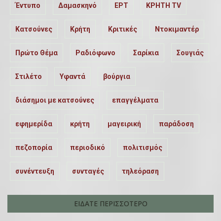
Έντυπο
Δαμασκηνό
ΕΡΤ
ΚΡΗΤΗ TV
Κατσούνες
Κρήτη
Κριτικές
Ντοκιμαντέρ
Πρώτο Θέμα
Ραδιόφωνο
Σαρίκια
Σουγιάς
Στιλέτο
Υφαντά
βούργια
διάσημοι με κατσούνες
επαγγέλματα
εφημερίδα
κρήτη
μαγειρική
παράδοση
πεζοπορία
περιοδικό
πολιτισμός
συνέντευξη
συνταγές
τηλεόραση
ΕΙΔΑΤΕ ΠΕΡΙΣΣΟΤΕΡΟ