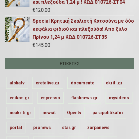
και πλεξούδα 1,24 μ ! ΚΩΔ 010726-ΣΤ04
€
120.00
Special Κρητική Σκαλιστή Κατσούνα με δύο
κεφάλια φιδιού και πλεξούδα! Από ξύλο
Πρίνου 1,24 μ ΚΩΔ 010726-ΣΤ35
€
145.00
ΕΤΙΚΈΤΕΣ
alphatv
cretalive.gr
documento
ekriti.gr
enikos.gr
espresso
flashnews.gr
myvideos
neakriti.gr
newsit
Opentv
parapolitikafm
portal
pronews
star.gr
zarpanews