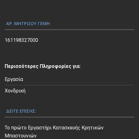
γ
ή
ς
ΑΡ. ΜΗΤΡΏΟΥ ΓΕΜΗ
Β
ί
161198327000
ν
τ
ε
Περισσότερες Πληροφορίες για:
ο
Εργασία
Χονδρική
ΔΕΊΤΕ ΕΠΊΣΗΣ:
Το πρώτο Εργαστήρι Κατασκευής Κρητικών
Μπαστουνιών