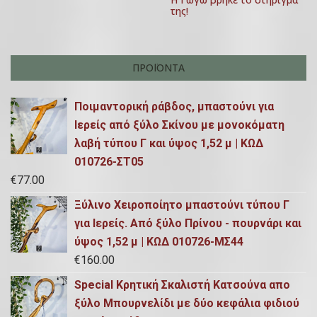
0
της!
ν
1
9
ΠΡΟΪΌΝΤΑ
Ποιμαντορική ράβδος, μπαστούνι για
Ιερείς από ξύλο Σκίνου με μονοκόματη
λαβή τύπου Γ και ύψος 1,52 μ | ΚΩΔ
010726-ΣΤ05
€
77.00
Ξύλινο Χειροποίητο μπαστούνι τύπου Γ
για Ιερείς. Από ξύλο Πρίνου - πουρνάρι και
ύψος 1,52 μ | ΚΩΔ 010726-ΜΣ44
€
160.00
Special Κρητική Σκαλιστή Κατσούνα απο
ξύλο Μπουρνελίδι με δύο κεφάλια φιδιού