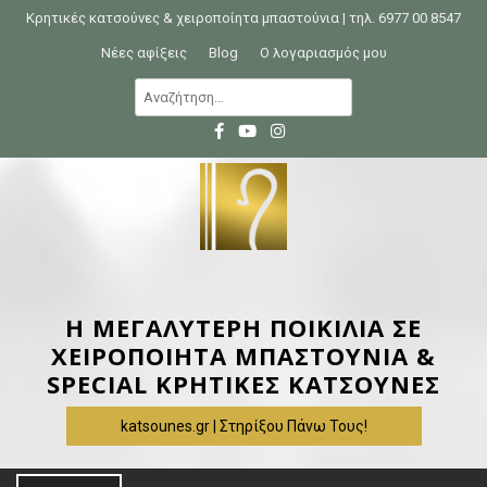
S
Κρητικές κατσούνες & χειροποίητα μπαστούνια | τηλ. 6977 00 8547
k
Νέες αφίξεις
Blog
Ο λογαριασμός μου
i
Α
p
ν
t
α
o
ζ
c
ή
o
τ
n
η
t
σ
e
η
Η ΜΕΓΑΛΥΤΕΡΗ ΠΟΙΚΙΛΙΑ ΣΕ
n
γ
ΧΕΙΡΟΠΟΙΗΤΑ ΜΠΑΣΤΟΥΝΙΑ &
t
ι
SPECIAL ΚΡΗΤΙΚΕΣ ΚΑΤΣΟΥΝΕΣ
α
katsounes.gr | Στηρίξου Πάνω Τους!
: