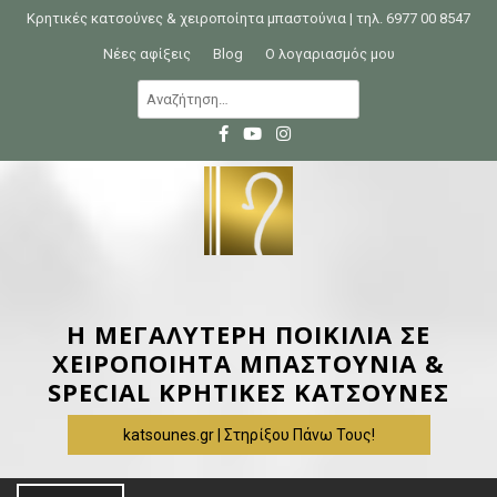
S
Κρητικές κατσούνες & χειροποίητα μπαστούνια | τηλ. 6977 00 8547
k
Νέες αφίξεις
Blog
Ο λογαριασμός μου
i
Α
p
ν
t
α
o
ζ
c
ή
o
τ
n
η
t
σ
e
η
Η ΜΕΓΑΛΥΤΕΡΗ ΠΟΙΚΙΛΙΑ ΣΕ
n
γ
ΧΕΙΡΟΠΟΙΗΤΑ ΜΠΑΣΤΟΥΝΙΑ &
t
ι
SPECIAL ΚΡΗΤΙΚΕΣ ΚΑΤΣΟΥΝΕΣ
α
katsounes.gr | Στηρίξου Πάνω Τους!
: