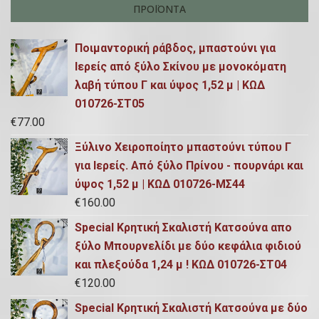
ΠΡΟΪΌΝΤΑ
Ποιμαντορική ράβδος, μπαστούνι για
Ιερείς από ξύλο Σκίνου με μονοκόματη
λαβή τύπου Γ και ύψος 1,52 μ | ΚΩΔ
010726-ΣΤ05
€
77.00
Ξύλινο Χειροποίητο μπαστούνι τύπου Γ
για Ιερείς. Από ξύλο Πρίνου - πουρνάρι και
ύψος 1,52 μ | ΚΩΔ 010726-ΜΣ44
€
160.00
Special Κρητική Σκαλιστή Κατσούνα απο
ξύλο Μπουρνελίδι με δύο κεφάλια φιδιού
και πλεξούδα 1,24 μ ! ΚΩΔ 010726-ΣΤ04
€
120.00
Special Κρητική Σκαλιστή Κατσούνα με δύο