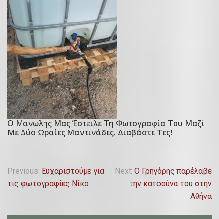
t
μ
e
β
d
ρ
o
ί
n
ο
2
υ
5
,
Δ
2
ε
0
κ
Ο Μανωλης Μας Έστειλε Τη Φωτογραφία Του Μαζί
1
P
ε
Με Δύο Ωραίες Μαντινάδες. Διαβάστε Τες!
9
o
μ
s
β
t
Π
ρ
Previous:
Ευχαριστούμε για
Next:
Ο Γρηγόρης παρέλαβε
e
ί
τις φωτογραφίες Νίκο.
την κατσούνα του στην
λ
d
ο
Αθήνα
o
ο
υ
n