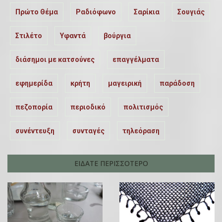
Πρώτο Θέμα
Ραδιόφωνο
Σαρίκια
Σουγιάς
Στιλέτο
Υφαντά
βούργια
διάσημοι με κατσούνες
επαγγέλματα
εφημερίδα
κρήτη
μαγειρική
παράδοση
πεζοπορία
περιοδικό
πολιτισμός
συνέντευξη
συνταγές
τηλεόραση
ΕΙΔΑΤΕ ΠΕΡΙΣΣΟΤΕΡΟ