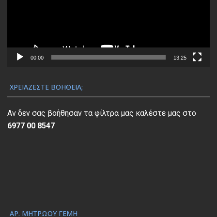
ρ
α
μ
μ
α
00:00
13:25
Α
ν
ΧΡΕΙΆΖΕΣΤΕ ΒΟΉΘΕΙΑ;
α
π
Αν δεν σας βοήθησαν τα φίλτρα μας καλέστε μας στο
α
6977 00 8547
ρ
α
γ
ω
γ
ή
ς
ΑΡ. ΜΗΤΡΏΟΥ ΓΕΜΗ