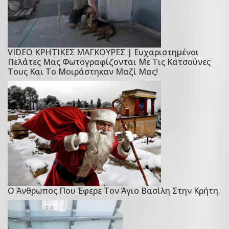
VIDEO ΚΡΗΤΙΚΕΣ ΜΑΓΚΟΥΡΕΣ | Ευχαριστημένοι
P
Πελάτες Μας Φωτογραφίζονται Με Τις Κατσούνες
o
Τους Και Το Μοιράστηκαν Μαζί Μας!
s
t
e
d
o
n
2
4
Δ
Ο Άνθρωπος Που Έφερε Τον Άγιο Βασίλη Στην Κρήτη.
P
ε
o
κ
s
ε