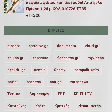
κεφάλια φιδιού και πλεξούδα! Από ξύλο
Πρίνου 1,24 μ ΚΩΔ 010726-ΣΤ35
€
145.00
ΕΤΙΚΈΤΕΣ
alphatv
cretalive.gr
documento
ekriti.gr
enikos.gr
espresso
flashnews.gr
myvideos
neakriti.gr
newsit
Opentv
parapolitikafm
portal
pronews
star.gr
zarpanews
Έντυπο
Δαμασκηνό
ΕΡΤ
ΚΡΗΤΗ TV
Κατσούνες
Κρήτη
Κριτικές
Ντοκιμαντέρ