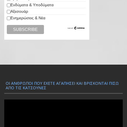
Ενδύματα & Υποδύματα
Αξεσουάρ
Ενημερώσεις & Νέα
ΟΙ ΆΝΘΡΩΠΟΙ ΠΟΥ ΈΧΕΤΕ ΑΓΑΠΉΣΕΙ ΚΑΙ ΒΡΊΣΚΟΝΤΑΙ ΠΊΣΩ
ΑΠΌ ΤΙΣ ΚΑΤΣΟΎΝΕΣ
Π
ρ
ό
γ