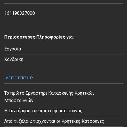
Β
ί
161198327000
ν
τ
ε
Περισσότερες Πληροφορίες για:
ο
Εργασία
Χονδρική
ΔΕΊΤΕ ΕΠΊΣΗΣ:
Το πρώτο Εργαστήρι Κατασκευής Κρητικών
Μπαστουνιών
Η Συντήρηση της κρητικής κατσούνας
Από τι ξύλα φτιάχνονται οι Κρητικές Κατσούνες