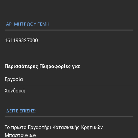
γ
ή
ς
ΑΡ. ΜΗΤΡΏΟΥ ΓΕΜΗ
Β
ί
161198327000
ν
τ
ε
Περισσότερες Πληροφορίες για:
ο
Εργασία
Χονδρική
ΔΕΊΤΕ ΕΠΊΣΗΣ:
Το πρώτο Εργαστήρι Κατασκευής Κρητικών
Μπαστουνιών