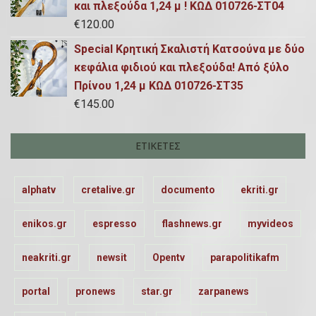
και πλεξούδα 1,24 μ ! ΚΩΔ 010726-ΣΤ04
€
120.00
Special Κρητική Σκαλιστή Κατσούνα με δύο
κεφάλια φιδιού και πλεξούδα! Από ξύλο
Πρίνου 1,24 μ ΚΩΔ 010726-ΣΤ35
€
145.00
ΕΤΙΚΈΤΕΣ
alphatv
cretalive.gr
documento
ekriti.gr
enikos.gr
espresso
flashnews.gr
myvideos
neakriti.gr
newsit
Opentv
parapolitikafm
portal
pronews
star.gr
zarpanews