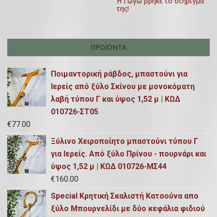
ρ
Η Γωγώ βρήκε το στήριγμα
0
της!
2
ω
1
ν
ΠΡΟΪΌΝΤΑ
Ποιμαντορική ράβδος, μπαστούνι για
Ιερείς από ξύλο Σκίνου με μονοκόματη
λαβή τύπου Γ και ύψος 1,52 μ | ΚΩΔ
010726-ΣΤ05
€
77.00
Ξύλινο Χειροποίητο μπαστούνι τύπου Γ
για Ιερείς. Από ξύλο Πρίνου - πουρνάρι και
ύψος 1,52 μ | ΚΩΔ 010726-ΜΣ44
€
160.00
Special Κρητική Σκαλιστή Κατσούνα απο
ξύλο Μπουρνελίδι με δύο κεφάλια φιδιού