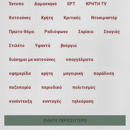
Έντυπο
Δαμασκηνό
ΕΡΤ
ΚΡΗΤΗ TV
Κατσούνες
Κρήτη
Κριτικές
Ντοκιμαντέρ
Πρώτο Θέμα
Ραδιόφωνο
Σαρίκια
Σουγιάς
Στιλέτο
Υφαντά
βούργια
διάσημοι με κατσούνες
επαγγέλματα
εφημερίδα
κρήτη
μαγειρική
παράδοση
πεζοπορία
περιοδικό
πολιτισμός
συνέντευξη
συνταγές
τηλεόραση
ΕΙΔΑΤΕ ΠΕΡΙΣΣΟΤΕΡΟ