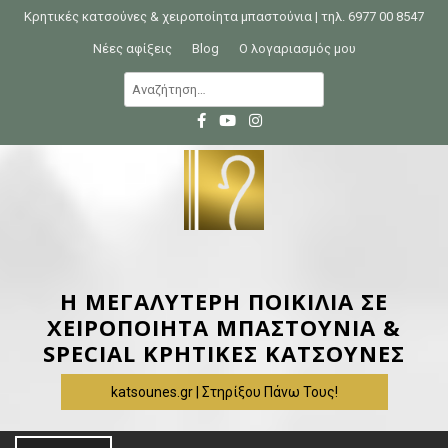
S
Κρητικές κατσούνες & χειροποίητα μπαστούνια | τηλ. 6977 00 8547
k
Νέες αφίξεις
Blog
Ο λογαριασμός μου
i
Α
p
ν
t
α
o
ζ
c
ή
o
τ
n
η
t
σ
e
η
Η ΜΕΓΑΛΥΤΕΡΗ ΠΟΙΚΙΛΙΑ ΣΕ
n
γ
ΧΕΙΡΟΠΟΙΗΤΑ ΜΠΑΣΤΟΥΝΙΑ &
t
ι
SPECIAL ΚΡΗΤΙΚΕΣ ΚΑΤΣΟΥΝΕΣ
α
katsounes.gr | Στηρίξου Πάνω Τους!
: