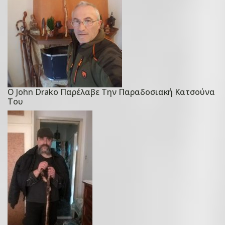
Ο John Drako Παρέλαβε Την Παραδοσιακή Κατσούνα
P
Του
o
s
t
e
d
o
n
2
3
Δ