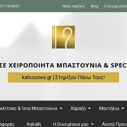
977 00 8547
Νέες αφίξεις
Blog
Ο λογαριασμ
 ΣΕ ΧΕΙΡΟΠΟΙΗΤΑ ΜΠΑΣΤΟΥΝΙΑ & SPEC
katsounes.gr | Στηρίξου Πάνω Τους!
κλίτσες & Ίσια Μπαστούνια
Χάραξη
Μαντήλια
σφορές
Καλάθι
Η Οικογένεια μας
Λοιπά Προϊ