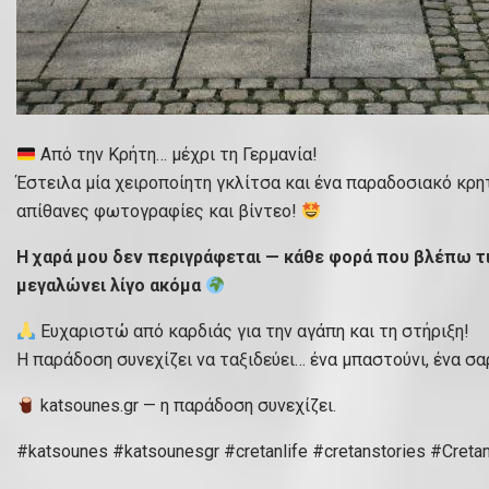
Από την Κρήτη… μέχρι τη Γερμανία!
Έστειλα μία χειροποίητη γκλίτσα και ένα παραδοσιακό κρητ
απίθανες φωτογραφίες και βίντεο!
Η χαρά μου δεν περιγράφεται — κάθε φορά που βλέπω τι
μεγαλώνει λίγο ακόμα
Ευχαριστώ από καρδιάς για την αγάπη και τη στήριξη!
Η παράδοση συνεχίζει να ταξιδεύει… ένα μπαστούνι, ένα σαρ
katsounes.gr — η παράδοση συνεχίζει.
#katsounes #katsounesgr #cretanlife #cretanstories #CretanV