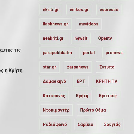
ekriti.gr
enikos.gr
espresso
flashnews.gr
myvideos
neakriti.gr
newsit
Opentv
 αυτές τις
parapolitikafm
portal
pronews
star.gr
zarpanews
Έντυπο
ως η Κρήτη
Δαμασκηνό
ΕΡΤ
ΚΡΗΤΗ TV
Κατσούνες
Κρήτη
Κριτικές
Ντοκιμαντέρ
Πρώτο Θέμα
Ραδιόφωνο
Σαρίκια
Σουγιάς