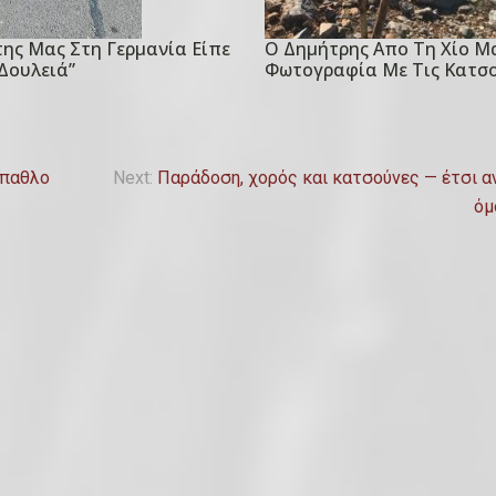
ης Μας Στη Γερμανία Είπε
Ο Δημήτρης Απο Τη Χίο Μα
P
 Δουλειά”
Φωτογραφία Με Τις Κατσο
o
s
t
e
έπαθλο
Next:
Παράδοση, χορός και κατσούνες — έτσι αν
d
όμ
o
n
3
Α
π
ρ
ι
λ
ί
ο