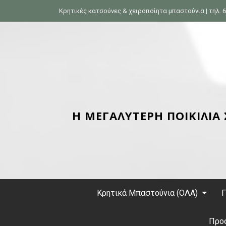
S
Κρητικές κατσούνες & χειροποίητα μπαστούνια | τηλ. 6
k
i
p
t
o
c
o
n
Η ΜΕΓΑΛΥΤΕΡΗ ΠΟΙΚΙΛΙΑ
t
e
n
t
Κρητικά Μπαστούνια (ΟΛΑ)
Γ
Προ