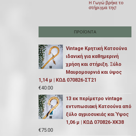
Η Γωγώ βρήκε το
στήριγμα της!
ΠΡΟΪΌΝΤΑ
Vintage Κρητική Κατσούνα
ιδανική για καθημερινή
χρήση και στήριξη. Ξύλο
Μαυρομουρνιά και ύψος
1,14 μ | ΚΩΔ 070826-ΣΤ21
€
40.00
13 εκ περίμετρο vintage
εντυπωσιακή Κατσούνα από
ξύλο αγριοσυκιάς και Ύψος
1,06 μ | ΚΩΔ 070826-ΧΚ38
€
75.00