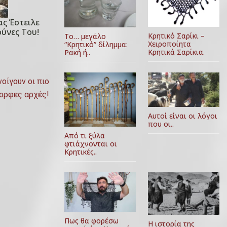
ς Έστειλε
ύνες Του!
Κρητικό Σαρίκι –
Το… μεγάλο
Χειροποίητα
“Κρητικό” δίλημμα:
Κρητικά Σαρίκια.
Ρακή ή..
οίγουν οι πιο
ορφες αρχές!
Αυτοί είναι οι λόγοι
που οι..
Από τι ξύλα
φτιάχνονται οι
Κρητικές..
Πως θα φορέσω
Η ιστορία της