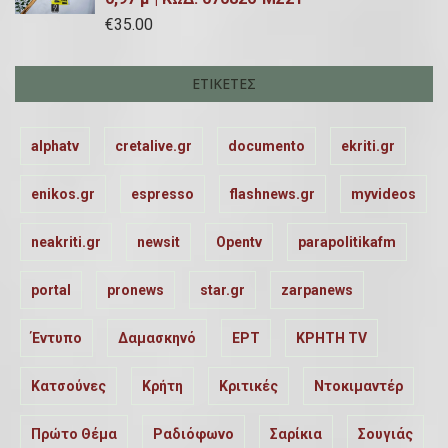
€
35.00
ΕΤΙΚΈΤΕΣ
alphatv
cretalive.gr
documento
ekriti.gr
enikos.gr
espresso
flashnews.gr
myvideos
neakriti.gr
newsit
Opentv
parapolitikafm
portal
pronews
star.gr
zarpanews
Έντυπο
Δαμασκηνό
ΕΡΤ
ΚΡΗΤΗ TV
Κατσούνες
Κρήτη
Κριτικές
Ντοκιμαντέρ
Πρώτο Θέμα
Ραδιόφωνο
Σαρίκια
Σουγιάς