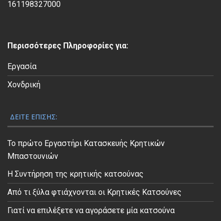
ί
161198327000
ν
τ
ε
Περισσότερες Πληροφορίες για:
ο
Εργασία
Χονδρική
ΔΕΊΤΕ ΕΠΊΣΗΣ:
Το πρώτο Εργαστήρι Κατασκευής Κρητικών
Μπαστουνιών
Η Συντήρηση της κρητικής κατσούνας
Από τι ξύλα φτιάχνονται οι Κρητικές Κατσούνες
Γιατί να επιλέξετε να αγοράσετε μία κατσούνα