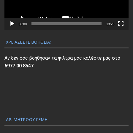
α
μ
μ
α
00:00
13:25
Α
ν
ΧΡΕΙΆΖΕΣΤΕ ΒΟΉΘΕΙΑ;
α
π
Αν δεν σας βοήθησαν τα φίλτρα μας καλέστε μας στο
α
6977 00 8547
ρ
α
γ
ω
γ
ή
ς
ΑΡ. ΜΗΤΡΏΟΥ ΓΕΜΗ
Β