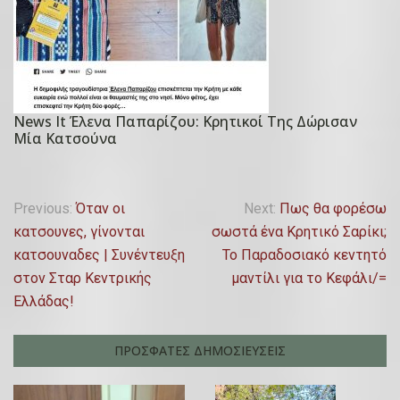
8
Μ
α
ρ
τ
News It Έλενα Παπαρίζου: Κρητικοί Της Δώρισαν
P
ί
Μία Κατσούνα
o
ο
s
υ
t
Π
,
Previous:
Όταν οι
Next:
Πως θα φορέσω
e
2
κατσουνες, γίνονται
σωστά ένα Κρητικό Σαρίκι;
λ
d
0
κατσουναδες | Συνέντευξη
Το Παραδοσιακό κεντητό
o
ο
1
στον Σταρ Κεντρικής
μαντίλι για το Κεφάλι/=
n
9
Ελλάδας!
ή
1
7
γ
ΠΡΟΣΦΑΤΕΣ ΔΗΜΟΣΙΕΥΣΕΙΣ
Α
η
υ