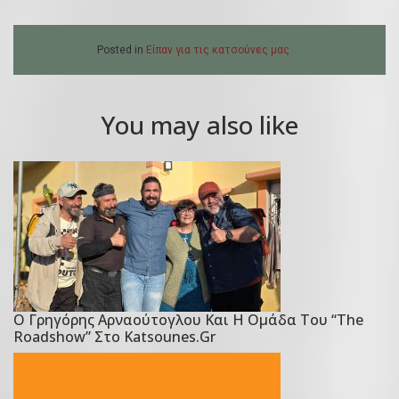
Posted in
Είπαν για τις κατσούνες μας
You may also like
Ο Γρηγόρης Αρναούτογλου Και Η Ομάδα Του “The
P
Roadshow” Στο Katsounes.gr
o
s
t