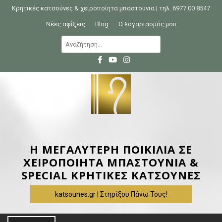
S
Κρητικές κατσούνες & χειροποίητα μπαστούνια | τηλ. 6977 00 8547
k
Νέες αφίξεις
Blog
Ο λογαριασμός μου
i
Α
p
ν
t
α
o
ζ
c
ή
o
τ
n
η
t
σ
e
η
Η ΜΕΓΑΛΥΤΕΡΗ ΠΟΙΚΙΛΙΑ ΣΕ
n
γ
ΧΕΙΡΟΠΟΙΗΤΑ ΜΠΑΣΤΟΥΝΙΑ &
t
ι
SPECIAL ΚΡΗΤΙΚΕΣ ΚΑΤΣΟΥΝΕΣ
α
katsounes.gr | Στηρίξου Πάνω Τους!
: