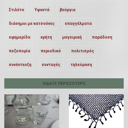
Στιλέτο
Υφαντά
βούργια
διάσημοι με κατσούνες
επαγγέλματα
εφημερίδα
κρήτη
μαγειρική
παράδοση
πεζοπορία
περιοδικό
πολιτισμός
συνέντευξη
συνταγές
τηλεόραση
ΕΙΔΑΤΕ ΠΕΡΙΣΣΟΤΕΡΟ