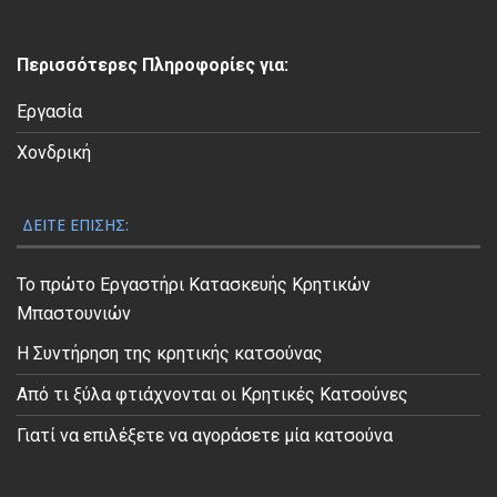
τ
ε
Περισσότερες Πληροφορίες για:
ο
Εργασία
Χονδρική
ΔΕΊΤΕ ΕΠΊΣΗΣ:
Το πρώτο Εργαστήρι Κατασκευής Κρητικών
Μπαστουνιών
Η Συντήρηση της κρητικής κατσούνας
Από τι ξύλα φτιάχνονται οι Κρητικές Κατσούνες
Γιατί να επιλέξετε να αγοράσετε μία κατσούνα