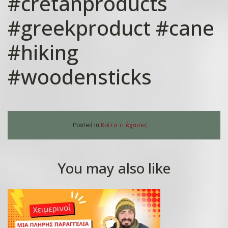
#cretanproducts
#greekproduct #cane
#hiking
#woodensticks
Posted in
Κοίτα τι έχασες
You may also like