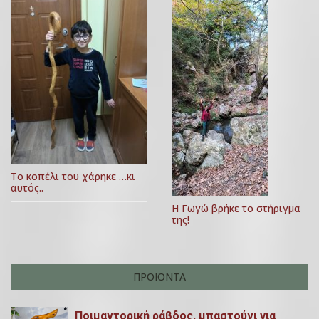
η
3
ο
ά
υ
α
ρ
ρ
θ
ί
ο
ρ
υ
ω
,
2
ν
Το κοπέλι του χάρηκε …κι
0
αυτός..
2
Η Γωγώ βρήκε το στήριγμα
της!
2
ΠΡΟΪΌΝΤΑ
Ποιμαντορική ράβδος, μπαστούνι για