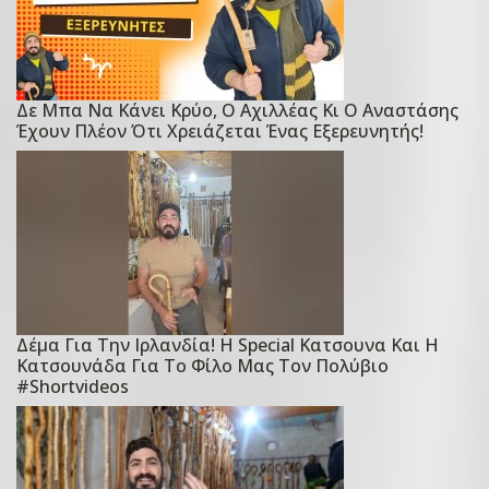
Δε Μπα Να Κάνει Κρύο, Ο Αχιλλέας Κι Ο Αναστάσης
P
Έχουν Πλέον Ότι Χρειάζεται Ένας Εξερευνητής!
o
s
t
e
d
o
n
Δέμα Για Την Ιρλανδία! Η Special Κατσουνα Και Η
1
P
Κατσουνάδα Για Το Φίλο Μας Τον Πολύβιο
0
o
#shortvideos
Φ
s
ε
t
β
e
ρ