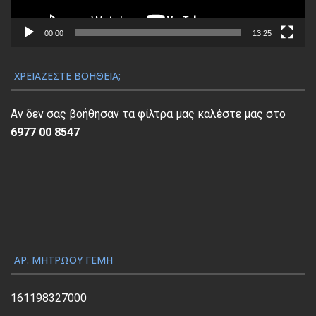
μ
α
00:00
13:25
Α
ν
ΧΡΕΙΆΖΕΣΤΕ ΒΟΉΘΕΙΑ;
α
π
Αν δεν σας βοήθησαν τα φίλτρα μας καλέστε μας στο
α
6977 00 8547
ρ
α
γ
ω
γ
ή
ς
ΑΡ. ΜΗΤΡΏΟΥ ΓΕΜΗ
Β
ί
161198327000
ν