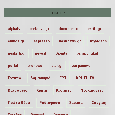
ΕΤΙΚΈΤΕΣ
alphatv
cretalive.gr
documento
ekriti.gr
enikos.gr
espresso
flashnews.gr
myvideos
neakriti.gr
newsit
Opentv
parapolitikafm
portal
pronews
star.gr
zarpanews
Έντυπο
Δαμασκηνό
ΕΡΤ
ΚΡΗΤΗ TV
Κατσούνες
Κρήτη
Κριτικές
Ντοκιμαντέρ
Πρώτο Θέμα
Ραδιόφωνο
Σαρίκια
Σουγιάς
Στιλέτο
Υφαντά
βούργια