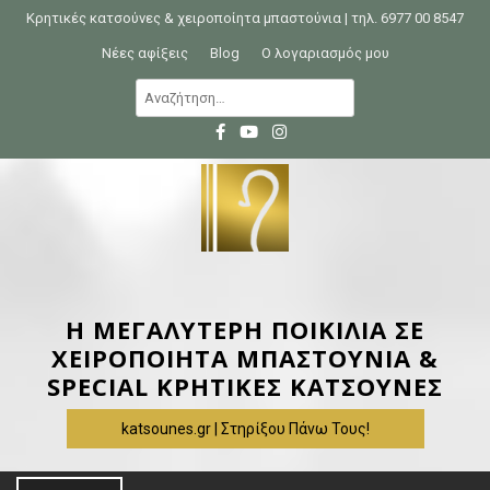
S
Κρητικές κατσούνες & χειροποίητα μπαστούνια | τηλ. 6977 00 8547
k
Νέες αφίξεις
Blog
Ο λογαριασμός μου
i
Α
p
ν
t
α
o
ζ
c
ή
o
τ
n
η
t
σ
e
η
Η ΜΕΓΑΛΥΤΕΡΗ ΠΟΙΚΙΛΙΑ ΣΕ
n
γ
ΧΕΙΡΟΠΟΙΗΤΑ ΜΠΑΣΤΟΥΝΙΑ &
t
ι
SPECIAL ΚΡΗΤΙΚΕΣ ΚΑΤΣΟΥΝΕΣ
α
katsounes.gr | Στηρίξου Πάνω Τους!
: