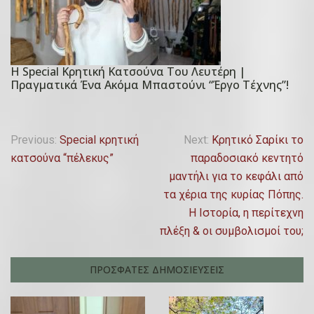
d
ο
o
υ
n
α
2
Η Special Κρητική Κατσούνα Του Λευτέρη |
ρ
1
P
Πραγματικά Ένα Ακόμα Μπαστούνι “έργο Τέχνης”!
ί
Ν
o
ο
ο
s
υ
ε
t
Π
Previous:
Special κρητική
Next:
Κρητικό Σαρίκι το
,
μ
e
κατσούνα “πέλεκυς”
παραδοσιακό κεντητό
λ
2
β
d
μαντήλι για το κεφάλι από
0
ρ
o
ο
τα χέρια της κυρίας Πόπης.
2
ί
n
Η Ιστορία, η περίτεχνη
ή
3
ο
2
πλέξη & οι συμβολισμοί του;
υ
7
γ
,
Φ
η
ΠΡΟΣΦΑΤΕΣ ΔΗΜΟΣΙΕΥΣΕΙΣ
2
ε
σ
0
β
2
ρ