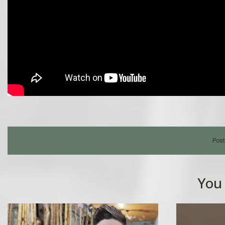
Post
You 