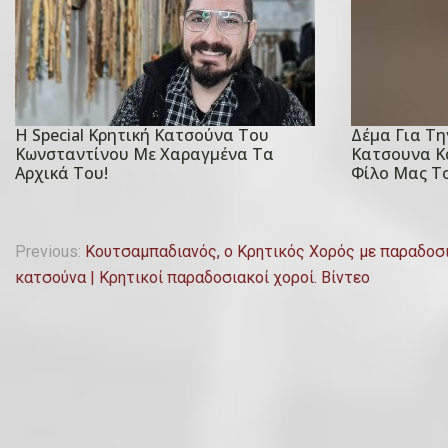
Η Special Κρητική Κατσούνα Του
Δέμα Για Την
P
P
Κωνσταντίνου Με Χαραγμένα Τα
Κατσουνα Κ
o
o
Αρχικά Του!
Φίλο Μας Το
s
s
t
t
Π
e
e
Previous:
Κουτσαμπαδιανός, ο Κρητικός Χορός με παραδοσ
d
d
κατσούνα | Κρητικοί παραδοσιακοί χοροί. Βίντεο
λ
o
o
ο
n
n
2
2
ή
9
1
γ
Μ
Ν
α
ο
η