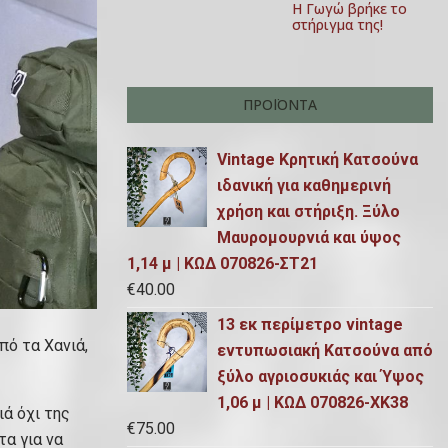
Η Γωγώ βρήκε το
στήριγμα της!
ΠΡΟΪΌΝΤΑ
Vintage Κρητική Κατσούνα
ιδανική για καθημερινή
χρήση και στήριξη. Ξύλο
Μαυρομουρνιά και ύψος
1,14 μ | ΚΩΔ 070826-ΣΤ21
€
40.00
13 εκ περίμετρο vintage
πό τα Χανιά,
εντυπωσιακή Κατσούνα από
ξύλο αγριοσυκιάς και Ύψος
1,06 μ | ΚΩΔ 070826-ΧΚ38
ιά όχι της
€
75.00
τα για να