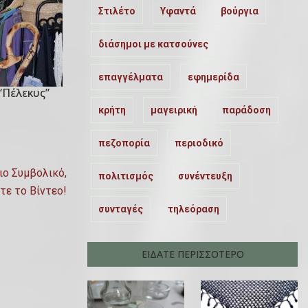
Στιλέτο
Υφαντά
βούργια
διάσημοι με κατσούνες
επαγγέλματα
εφημερίδα
“πέλεκυς”
κρήτη
μαγειρική
παράδοση
πεζοπορία
περιοδικό
ιο Συμβολικό,
πολιτισμός
συνέντευξη
τε το Βίντεο!
συνταγές
τηλεόραση
ΕΙΔΑΤΕ ΠΕΡΙΣΣΟΤΕΡΟ