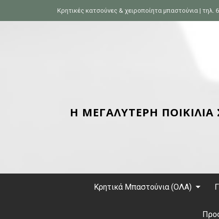
S
Κρητικές κατσούνες & χειροποίητα μπαστούνια | τηλ. 6
k
i
p
t
o
c
o
n
Η ΜΕΓΑΛΥΤΕΡΗ ΠΟΙΚΙΛΙΑ
t
e
n
t
Κρητικά Μπαστούνια (ΟΛΑ)
Γ
Προ