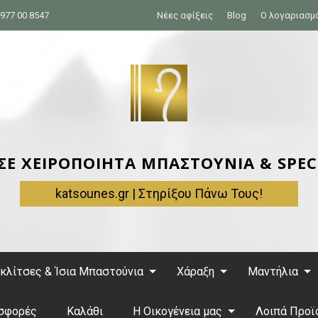
977 00 8547
Νέες αφίξεις
Blog
Ο λογαριασμ
 ΣΕ ΧΕΙΡΟΠΟΙΗΤΑ ΜΠΑΣΤΟΥΝΙΑ & SPEC
katsounes.gr | Στηρίξου Πάνω Τους!
κλίτσες & Ίσια Μπαστούνια
Χάραξη
Μαντήλια
σφορές
Καλάθι
Η Οικογένεια μας
Λοιπά Προϊ