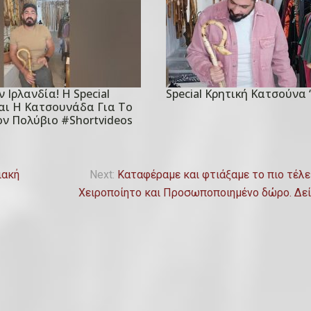
 Ιρλανδία! Η Special
Special Κρητική Κατσούνα 
P
αι Η Κατσουνάδα Για Το
o
ν Πολύβιο #shortvideos
s
t
e
ιακή
Next:
Καταφέραμε και φτιάξαμε το πιο τέλε
d
Χειροποίητο και Προσωποποιημένο δώρο. Δεί
o
n
8
Ι
α
ν