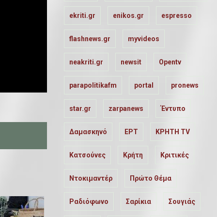
ekriti.gr
enikos.gr
espresso
flashnews.gr
myvideos
neakriti.gr
newsit
Opentv
parapolitikafm
portal
pronews
star.gr
zarpanews
Έντυπο
Δαμασκηνό
ΕΡΤ
ΚΡΗΤΗ TV
Κατσούνες
Κρήτη
Κριτικές
Ντοκιμαντέρ
Πρώτο Θέμα
Ραδιόφωνο
Σαρίκια
Σουγιάς