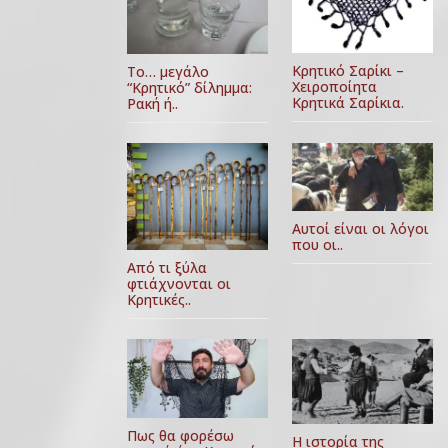
Κρητικό Σαρίκι –
Το… μεγάλο
Χειροποίητα
“Κρητικό” δίλημμα:
Κρητικά Σαρίκια.
Ρακή ή..
Αυτοί είναι οι λόγοι
που οι..
Από τι ξύλα
φτιάχνονται οι
Κρητικές..
Πως θα φορέσω
Η ιστορία της