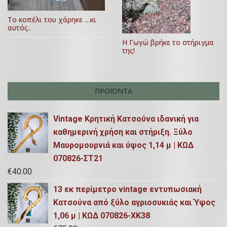
ρ
2
Το κοπέλι του χάρηκε …κι
ω
3
αυτός..
ν
Η Γωγώ βρήκε το στήριγμα
της!
ΠΡΟΪΌΝΤΑ
Vintage Κρητική Κατσούνα ιδανική για
καθημερινή χρήση και στήριξη. Ξύλο
Μαυρομουρνιά και ύψος 1,14 μ | ΚΩΔ
070826-ΣΤ21
€
40.00
13 εκ περίμετρο vintage εντυπωσιακή
Κατσούνα από ξύλο αγριοσυκιάς και Ύψος
1,06 μ | ΚΩΔ 070826-ΧΚ38