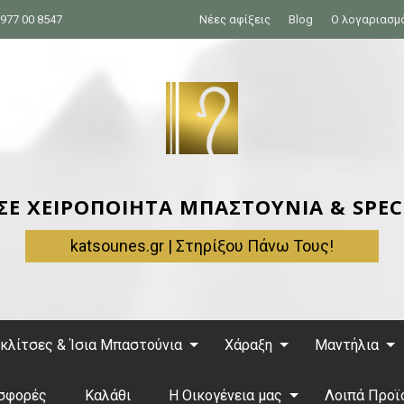
977 00 8547
Νέες αφίξεις
Blog
Ο λογαριασμ
 ΣΕ ΧΕΙΡΟΠΟΙΗΤΑ ΜΠΑΣΤΟΥΝΙΑ & SPEC
katsounes.gr | Στηρίξου Πάνω Τους!
κλίτσες & Ίσια Μπαστούνια
Χάραξη
Μαντήλια
σφορές
Καλάθι
Η Οικογένεια μας
Λοιπά Προϊ