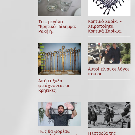
Κρητικό Σαρίκι –
Το… μεγάλο
Χειροποίητα
“Κρητικό” δίλημμα:
Κρητικά Σαρίκια.
Ρακή ή..
Αυτοί είναι οι λόγοι
που οι..
Από τι ξύλα
φτιάχνονται οι
Κρητικές..
Πως θα φορέσω
Η ιστορία της