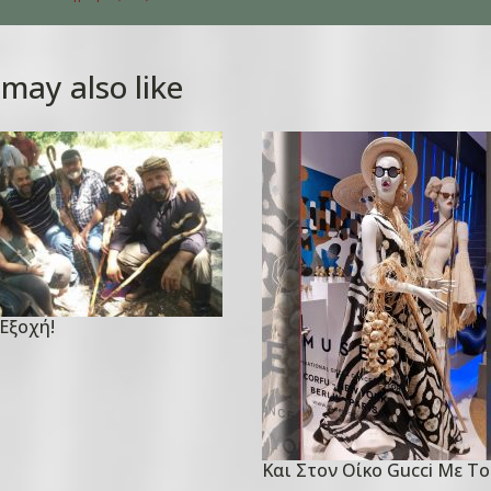
may also like
Εξοχή!
Και Στον Οίκο Gucci Με Το
P