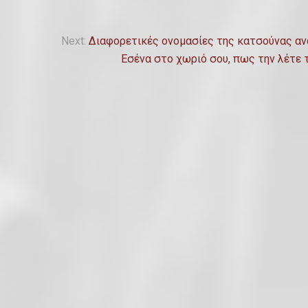
o
s
Next:
Διαφορετικές ονομασίες της κατσούνας αν
t
Εσένα στο χωριό σου, πως την λέτε 
e
d
o
n
3
1
Α
υ
γ
ο
ύ
σ
τ
ο