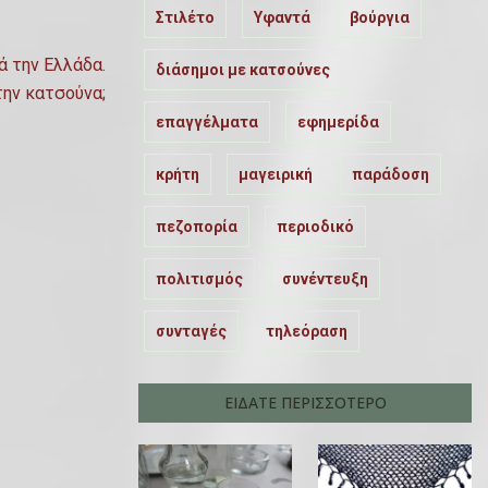
Στιλέτο
Υφαντά
βούργια
ά την Ελλάδα.
διάσημοι με κατσούνες
την κατσούνα;
επαγγέλματα
εφημερίδα
κρήτη
μαγειρική
παράδοση
πεζοπορία
περιοδικό
πολιτισμός
συνέντευξη
συνταγές
τηλεόραση
ΕΙΔΑΤΕ ΠΕΡΙΣΣΟΤΕΡΟ