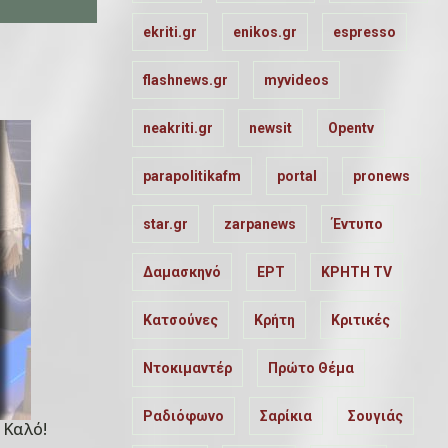
ekriti.gr
enikos.gr
espresso
flashnews.gr
myvideos
neakriti.gr
newsit
Opentv
parapolitikafm
portal
pronews
star.gr
zarpanews
Έντυπο
Δαμασκηνό
ΕΡΤ
ΚΡΗΤΗ TV
Κατσούνες
Κρήτη
Κριτικές
Ντοκιμαντέρ
Πρώτο Θέμα
Ραδιόφωνο
Σαρίκια
Σουγιάς
 Καλό!