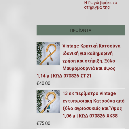
Η Γωγώ βρήκε το
στήριγμα της!
ΠΡΟΪΌΝΤΑ
Vintage Κρητική Κατσούνα
ιδανική για καθημερινή
χρήση και στήριξη. Ξύλο
Μαυρομουρνιά και ύψος
1,14 μ | ΚΩΔ 070826-ΣΤ21
€
40.00
13 εκ περίμετρο vintage
εντυπωσιακή Κατσούνα από
ξύλο αγριοσυκιάς και Ύψος
1,06 μ | ΚΩΔ 070826-ΧΚ38
€
75.00