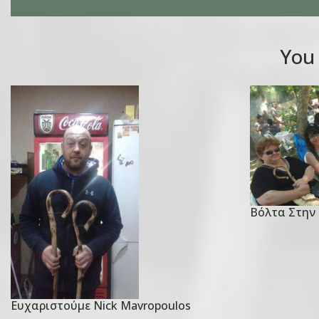
You 
Βόλτα Στην 
P
o
s
t
e
Ευχαριστούμε Nick Mavropoulos
d
P