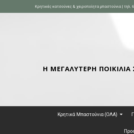
S
Κρητικές κατσούνες & χειροποίητα μπαστούνια | τηλ. 6
k
i
p
t
o
c
o
n
Η ΜΕΓΑΛΥΤΕΡΗ ΠΟΙΚΙΛΙΑ
t
e
n
t
Κρητικά Μπαστούνια (ΟΛΑ)
Γ
Προ