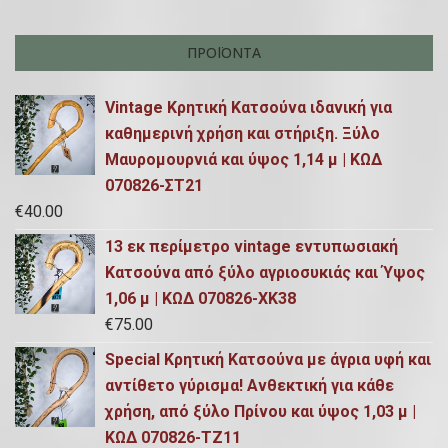
9
ΠΡΟΪΌΝΤΑ
Vintage Κρητική Κατσούνα ιδανική για
καθημερινή χρήση και στήριξη. Ξύλο
Μαυρομουρνιά και ύψος 1,14 μ | ΚΩΔ
070826-ΣΤ21
€
40.00
13 εκ περίμετρο vintage εντυπωσιακή
Κατσούνα από ξύλο αγριοσυκιάς και Ύψος
1,06 μ | ΚΩΔ 070826-ΧΚ38
€
75.00
Special Κρητική Κατσούνα με άγρια υφή και
αντίθετο γύρισμα! Ανθεκτική για κάθε
χρήση, από ξύλο Πρίνου και ύψος 1,03 μ |
ΚΩΔ 070826-ΤΖ11