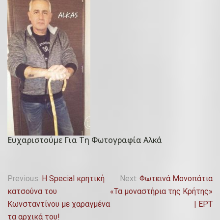
ρ
t
ί
e
ο
d
υ
o
,
n
2
4
0
Ο
2
κ
0
τ
ω
β
Ευχαριστούμε Για Τη Φωτογραφία Αλκά
P
ρ
o
ί
s
Π
ο
Previous:
Η Special κρητική
Next:
Φωτεινά Μονοπάτια
t
υ
κατσούνα του
«Τα μοναστήρια της Κρήτης»
λ
e
,
Κωνσταντίνου με χαραγμένα
| ΕΡΤ
d
ο
2
τα αρχικά του!
o