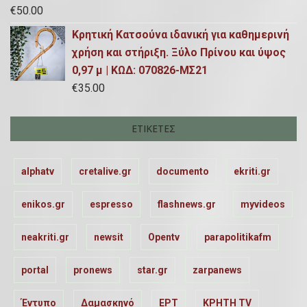
€
50.00
Κρητική Κατσούνα ιδανική για καθημερινή
χρήση και στήριξη. Ξύλο Πρίνου και ύψος
0,97 μ | ΚΩΔ: 070826-ΜΣ21
€
35.00
ΕΤΙΚΈΤΕΣ
alphatv
cretalive.gr
documento
ekriti.gr
enikos.gr
espresso
flashnews.gr
myvideos
neakriti.gr
newsit
Opentv
parapolitikafm
portal
pronews
star.gr
zarpanews
Έντυπο
Δαμασκηνό
ΕΡΤ
ΚΡΗΤΗ TV