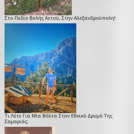
Στο Πεδίο Βολής Αετού, Στην Αλεξανδρούπολη!
P
o
s
t
e
d
o
n
3
Δ
ε
κ
ε
Τι Λέτε Για Μία Βόλτα Στον Εθνικό Δρυμό Της
P
μ
Σαμαριάς;
o
β
s