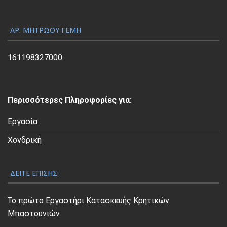
γ
ή
ς
ΑΡ. ΜΗΤΡΏΟΥ ΓΕΜΗ
Β
ί
161198327000
ν
τ
ε
Περισσότερες Πληροφορίες για:
ο
Εργασία
Χονδρική
ΔΕΊΤΕ ΕΠΊΣΗΣ:
Το πρώτο Εργαστήρι Κατασκευής Κρητικών
Μπαστουνιών