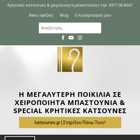
S
Κρητικές κατσούνες & χειροποίητα μπαστούνια | τηλ. 6977 00 8547
k
Νέες αφίξεις
Blog
Ο λογαριασμός μου
i
Α
p
ν
t
α
o
ζ
c
ή
o
τ
n
η
t
σ
e
η
Η ΜΕΓΑΛΥΤΕΡΗ ΠΟΙΚΙΛΙΑ ΣΕ
n
γ
ΧΕΙΡΟΠΟΙΗΤΑ ΜΠΑΣΤΟΥΝΙΑ &
t
ι
SPECIAL ΚΡΗΤΙΚΕΣ ΚΑΤΣΟΥΝΕΣ
α
katsounes.gr | Στηρίξου Πάνω Τους!
: