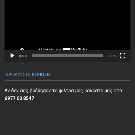
ρ
ό
γ
ρ
α
μ
μ
α
00:00
13:25
Α
ν
ΧΡΕΙΆΖΕΣΤΕ ΒΟΉΘΕΙΑ;
α
π
Αν δεν σας βοήθησαν τα φίλτρα μας καλέστε μας στο
α
6977 00 8547
ρ
α
γ
ω