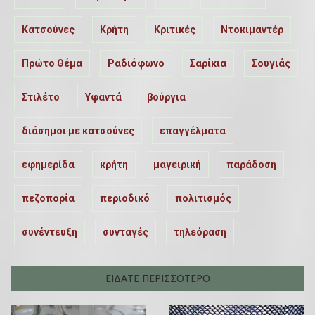
Κατσούνες
Κρήτη
Κριτικές
Ντοκιμαντέρ
Πρώτο Θέμα
Ραδιόφωνο
Σαρίκια
Σουγιάς
Στιλέτο
Υφαντά
βούργια
διάσημοι με κατσούνες
επαγγέλματα
εφημερίδα
κρήτη
μαγειρική
παράδοση
πεζοπορία
περιοδικό
πολιτισμός
συνέντευξη
συνταγές
τηλεόραση
ΕΙΔΑΤΕ ΠΕΡΙΣΣΟΤΕΡΟ