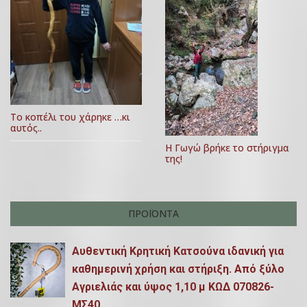
0
ά
,
2
2
ρ
0
0
θ
2
3
ρ
Το κοπέλι του χάρηκε …κι
ω
αυτός..
ν
Η Γωγώ βρήκε το στήριγμα
της!
ΠΡΟΪΌΝΤΑ
Αυθεντική Κρητική Kατσούνα ιδανική για
καθημερινή χρήση και στήριξη. Από ξύλο
Αγριελιάς και ύψος 1,10 μ ΚΩΔ 070826-
ΜΣ40