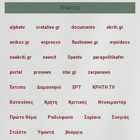
ΕΤΙΚΈΤΕΣ
alphatv
cretalive.gr
documento
ekriti.gr
enikos.gr
espresso
flashnews.gr
myvideos
neakriti.gr
newsit
Opentv
parapolitikafm
portal
pronews
star.gr
zarpanews
Έντυπο
Δαμασκηνό
ΕΡΤ
ΚΡΗΤΗ TV
Κατσούνες
Κρήτη
Κριτικές
Ντοκιμαντέρ
Πρώτο Θέμα
Ραδιόφωνο
Σαρίκια
Σουγιάς
Στιλέτο
Υφαντά
βούργια