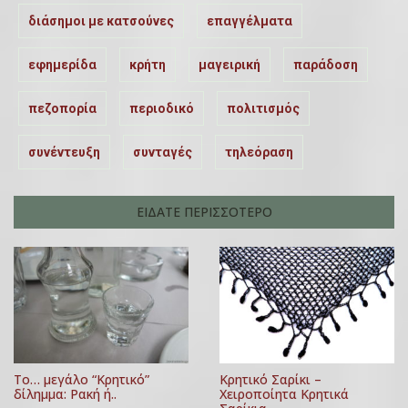
διάσημοι με κατσούνες
επαγγέλματα
εφημερίδα
κρήτη
μαγειρική
παράδοση
πεζοπορία
περιοδικό
πολιτισμός
συνέντευξη
συνταγές
τηλεόραση
ΕΙΔΑΤΕ ΠΕΡΙΣΣΟΤΕΡΟ
Κρητικό Σαρίκι –
Το… μεγάλο “Κρητικό”
Χειροποίητα Κρητικά
δίλημμα: Ρακή ή..