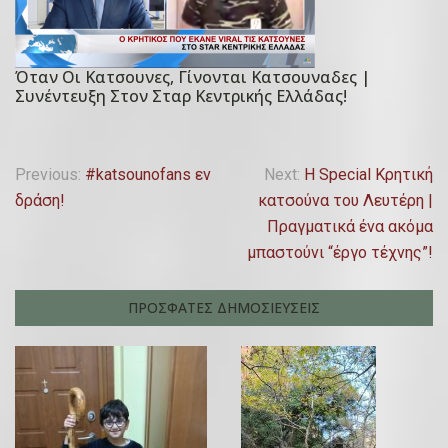
τ
d
ί
o
ο
n
Όταν Οι Κατσουνες, Γίνονται Κατσουναδες |
P
υ
Συνέντευξη Στον Σταρ Κεντρικής Ελλάδας!
1
o
,
0
s
2
Δ
t
0
Π
ε
Previous:
#katsounofans εν
Next:
Η Special Κρητική
e
2
κ
δράση!
κατσούνα του Λευτέρη |
λ
d
3
ε
Πραγματικά ένα ακόμα
o
ο
μ
μπαστούνι “έργο τέχνης”!
n
β
ή
2
ρ
ΠΡΟΣΦΑΤΕΣ ΔΗΜΟΣΙΕΥΣΕΙΣ
1
γ
ί
Μ
ο
η
α
υ
σ
ΐ
,
ο
η
2
υ