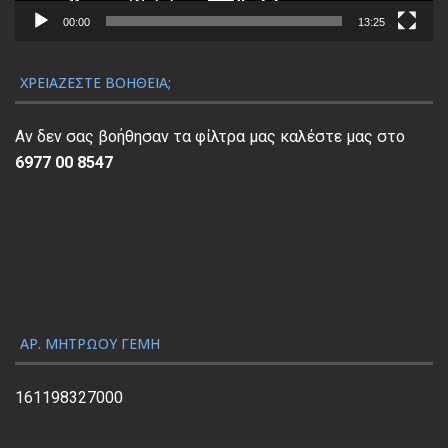
α
00:00
13:25
Α
ν
ΧΡΕΙΆΖΕΣΤΕ ΒΟΉΘΕΙΑ;
α
π
Αν δεν σας βοήθησαν τα φίλτρα μας καλέστε μας στο
α
6977 00 8547
ρ
α
γ
ω
γ
ή
ς
ΑΡ. ΜΗΤΡΏΟΥ ΓΕΜΗ
Β
ί
161198327000
ν
τ