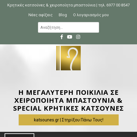
S
Κρητικές κατσούνες & χειροποίητα μπαστούνια | τηλ. 6977 00 8547
k
Νέες αφίξεις
Blog
Ο λογαριασμός μου
i
Α
p
ν
t
α
o
ζ
c
ή
o
τ
n
η
t
σ
e
η
Η ΜΕΓΑΛΥΤΕΡΗ ΠΟΙΚΙΛΙΑ ΣΕ
n
γ
ΧΕΙΡΟΠΟΙΗΤΑ ΜΠΑΣΤΟΥΝΙΑ &
t
ι
SPECIAL ΚΡΗΤΙΚΕΣ ΚΑΤΣΟΥΝΕΣ
α
katsounes.gr | Στηρίξου Πάνω Τους!
: