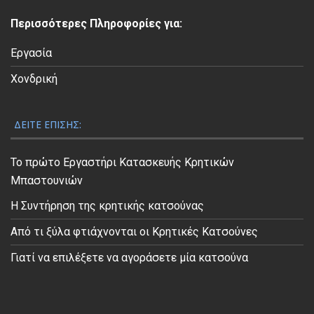
ε
Περισσότερες Πληροφορίες για:
ο
Εργασία
Χονδρική
ΔΕΊΤΕ ΕΠΊΣΗΣ:
Το πρώτο Εργαστήρι Κατασκευής Κρητικών
Μπαστουνιών
Η Συντήρηση της κρητικής κατσούνας
Από τι ξύλα φτιάχνονται οι Κρητικές Κατσούνες
Γιατί να επιλέξετε να αγοράσετε μία κατσούνα