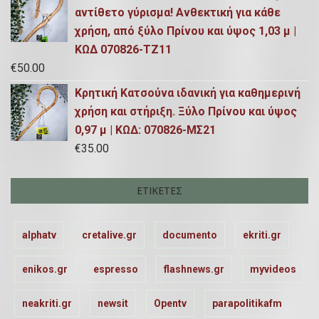
αντίθετο γύρισμα! Ανθεκτική για κάθε
χρήση, από ξύλο Πρίνου και ύψος 1,03 μ |
ΚΩΔ 070826-ΤΖ11
€
50.00
Κρητική Κατσούνα ιδανική για καθημερινή
χρήση και στήριξη. Ξύλο Πρίνου και ύψος
0,97 μ | ΚΩΔ: 070826-ΜΣ21
€
35.00
ΕΤΙΚΈΤΕΣ
alphatv
cretalive.gr
documento
ekriti.gr
enikos.gr
espresso
flashnews.gr
myvideos
neakriti.gr
newsit
Opentv
parapolitikafm