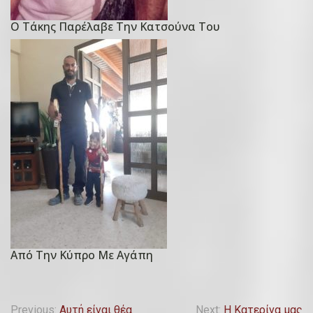
ρ
τ
Ο Τάκης Παρέλαβε Την Κατσούνα Του
P
ί
o
ο
s
υ
t
,
e
2
d
0
o
2
n
3
3
Δ
ε
κ
ε
Από Την Κύπρο Με Αγάπη
P
μ
o
β
s
ρ
Previous:
Αυτή είναι θέα
Next:
Η Κατερίνα μας
t