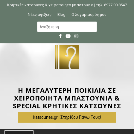
S
Κρητικές κατσούνες & χειροποίητα μπαστούνια | τηλ. 6977 00 8547
k
Νέες αφίξεις
Blog
Ο λογαριασμός μου
i
Α
p
ν
t
α
o
ζ
c
ή
o
τ
n
η
t
σ
e
η
Η ΜΕΓΑΛΥΤΕΡΗ ΠΟΙΚΙΛΙΑ ΣΕ
n
γ
ΧΕΙΡΟΠΟΙΗΤΑ ΜΠΑΣΤΟΥΝΙΑ &
t
ι
SPECIAL ΚΡΗΤΙΚΕΣ ΚΑΤΣΟΥΝΕΣ
α
katsounes.gr | Στηρίξου Πάνω Τους!
: