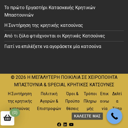
Το πρώτο Εργαστήρι Κατασκευής Κρητικών
Μπαστουνιών
Η Συντήρηση της κρητικής κατσούνας
Από τι ξύλα φτιάχνονται οι Κρητικές Κατσούνες
Γιατί να επιλέξετε να αγοράσετε μία κατσούνα
© 2026
Η ΜΕΓΑΛΥΤΕΡΗ ΠΟΙΚΙΛΙΑ ΣΕ ΧΕΙΡΟΠΟΙΗΤΑ
ΜΠΑΣΤΟΥΝΙΑ & SPECIAL ΚΡΗΤΙΚΕΣ ΚΑΤΣΟΥΝΕΣ
Η Συντήρηση
Πολιτική
Όροι &
Τρόποι
Επικ
Δελτί
της κρητικής
Αγορών &
Προϋπο
Πληρω
οινω
α
κατσούνας
Επιστροφών
θέσεις
μής
νία
Τύπο
(0)
υ
ΚΑΛΕΣΤΕ ΜΑΣ