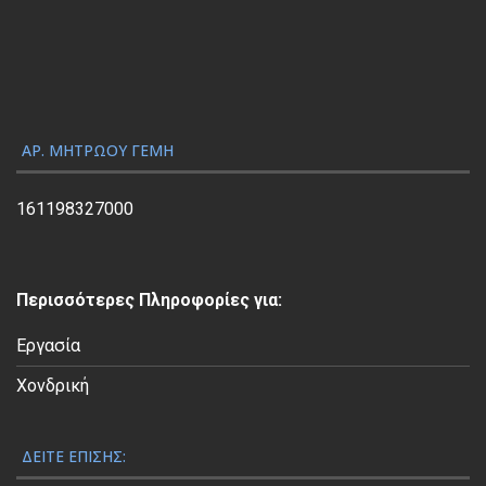
α
γ
ω
γ
ή
ς
ΑΡ. ΜΗΤΡΏΟΥ ΓΕΜΗ
Β
ί
161198327000
ν
τ
ε
Περισσότερες Πληροφορίες για:
ο
Εργασία
Χονδρική
ΔΕΊΤΕ ΕΠΊΣΗΣ: