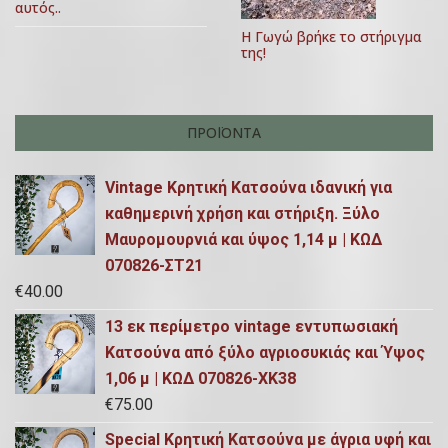
ω
αυτός..
2
ν
Η Γωγώ βρήκε το στήριγμα
0
της!
ΠΡΟΪΌΝΤΑ
Vintage Κρητική Κατσούνα ιδανική για
καθημερινή χρήση και στήριξη. Ξύλο
Μαυρομουρνιά και ύψος 1,14 μ | ΚΩΔ
070826-ΣΤ21
€
40.00
13 εκ περίμετρο vintage εντυπωσιακή
Κατσούνα από ξύλο αγριοσυκιάς και Ύψος
1,06 μ | ΚΩΔ 070826-ΧΚ38
€
75.00
Special Κρητική Κατσούνα με άγρια υφή και