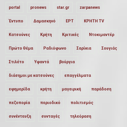
portal
pronews
star.gr
zarpanews
Έντυπο
Δαμασκηνό
ΕΡΤ
ΚΡΗΤΗ TV
Κατσούνες
Κρήτη
Κριτικές
Ντοκιμαντέρ
Πρώτο Θέμα
Ραδιόφωνο
Σαρίκια
Σουγιάς
Στιλέτο
Υφαντά
βούργια
διάσημοι με κατσούνες
επαγγέλματα
εφημερίδα
κρήτη
μαγειρική
παράδοση
πεζοπορία
περιοδικό
πολιτισμός
συνέντευξη
συνταγές
τηλεόραση