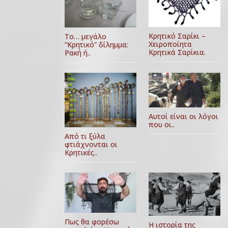
Κρητικό Σαρίκι –
Το… μεγάλο
Χειροποίητα
“Κρητικό” δίλημμα:
Κρητικά Σαρίκια.
Ρακή ή..
Αυτοί είναι οι λόγοι
που οι..
Από τι ξύλα
φτιάχνονται οι
Κρητικές..
Πως θα φορέσω
Η ιστορία της