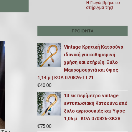
Η Γωγώ βρήκε το
στήριγμα της!
ΠΡΟΪΌΝΤΑ
Vintage Κρητική Κατσούνα
ιδανική για καθημερινή
χρήση και στήριξη. Ξύλο
Μαυρομουρνιά και ύψος
1,14 μ | ΚΩΔ 070826-ΣΤ21
€
40.00
13 εκ περίμετρο vintage
εντυπωσιακή Κατσούνα από
ξύλο αγριοσυκιάς και Ύψος
1,06 μ | ΚΩΔ 070826-ΧΚ38
€
75.00