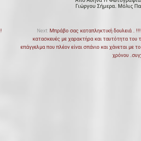
Από Αθήνα Η Φωτογραφία
P
Γιώργου Σήμερα. Μόλις Πα
o
s
t
!
Next:
Μπράβο σας καταπληκτική δουλειά .. !!
e
κατασκευές με χαρακτήρα και ταυτότητα του 
d
επάγγελμα που πλέον είναι σπάνιο και χάνεται με τ
o
χρόνου ..συγχ
n
2
4
Φ
ε
β
ρ
ο
υ
α
ρ