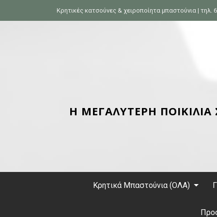
S
Κρητικές κατσούνες & χειροποίητα μπαστούνια | τηλ. 6
k
i
p
t
o
c
o
n
Η ΜΕΓΑΛΥΤΕΡΗ ΠΟΙΚΙΛΙΑ
t
e
n
t
Κρητικά Μπαστούνια (ΟΛΑ)
Γ
Προ