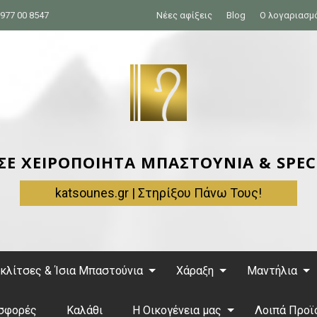
977 00 8547
Νέες αφίξεις
Blog
Ο λογαριασμ
 ΣΕ ΧΕΙΡΟΠΟΙΗΤΑ ΜΠΑΣΤΟΥΝΙΑ & SPEC
katsounes.gr | Στηρίξου Πάνω Τους!
κλίτσες & Ίσια Μπαστούνια
Χάραξη
Μαντήλια
σφορές
Καλάθι
Η Οικογένεια μας
Λοιπά Προϊ