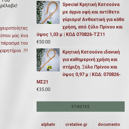
 Του
Special Κρητική Κατσούνα
ρέλαβε!
με άγρια υφή και αντίθετο
γύρισμα! Ανθεκτική για κάθε
χρήση, από ξύλο Πρίνου και
!χειροποίητες
ύψος 1,03 μ | ΚΩΔ 070826-ΤΖ11
τόπου μας ένα
€
50.00
ο πέρασμα του
αρητήρια ..!!!
Κρητική Κατσούνα ιδανική
για καθημερινή χρήση και
στήριξη. Ξύλο Πρίνου και
ύψος 0,97 μ | ΚΩΔ: 070826-
ΜΣ21
€
35.00
ΕΤΙΚΈΤΕΣ
alphatv
cretalive.gr
documento