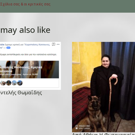
 Σχόλια σας & οι κριτικές σας
may also like
αντελής Θωμαΐδης