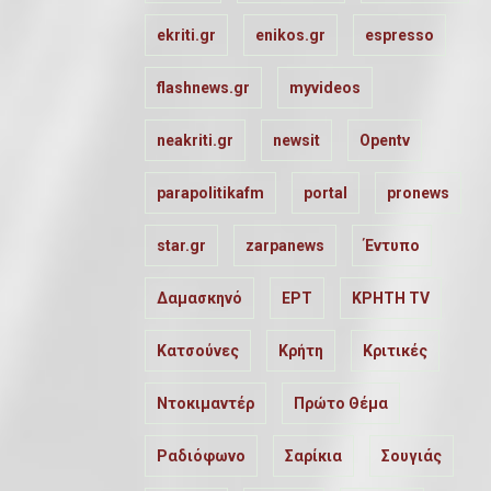
ekriti.gr
enikos.gr
espresso
flashnews.gr
myvideos
neakriti.gr
newsit
Opentv
parapolitikafm
portal
pronews
star.gr
zarpanews
Έντυπο
Δαμασκηνό
ΕΡΤ
ΚΡΗΤΗ TV
Κατσούνες
Κρήτη
Κριτικές
Ντοκιμαντέρ
Πρώτο Θέμα
Ραδιόφωνο
Σαρίκια
Σουγιάς