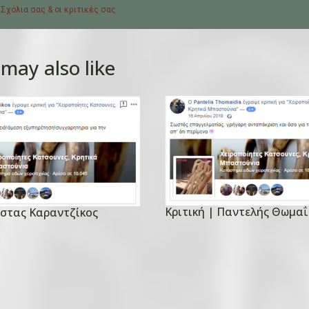
 Σχόλια σας & οι κριτικές σας
may also like
Κριτική | Παντελής Θωμα
ώστας Καραντζίκος
P
o
s
t
e
d