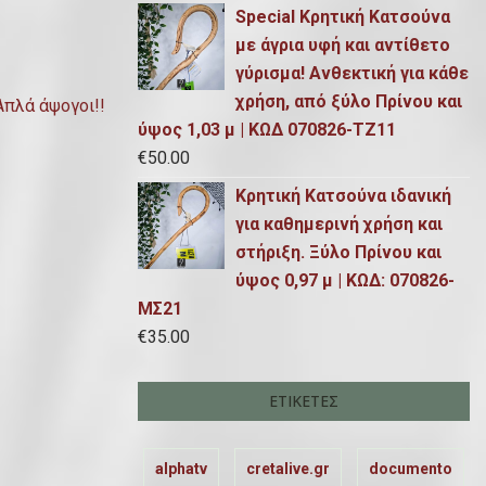
Special Κρητική Κατσούνα
με άγρια υφή και αντίθετο
γύρισμα! Ανθεκτική για κάθε
χρήση, από ξύλο Πρίνου και
Απλά άψογοι!!
ύψος 1,03 μ | ΚΩΔ 070826-ΤΖ11
€
50.00
Κρητική Κατσούνα ιδανική
για καθημερινή χρήση και
στήριξη. Ξύλο Πρίνου και
ύψος 0,97 μ | ΚΩΔ: 070826-
ΜΣ21
€
35.00
ΕΤΙΚΈΤΕΣ
alphatv
cretalive.gr
documento