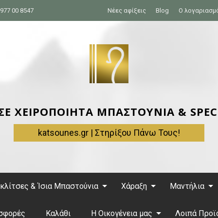
977 00 8547
Νέες αφίξεις
Blog
Ο λογαριασμ
 ΣΕ ΧΕΙΡΟΠΟΙΗΤΑ ΜΠΑΣΤΟΥΝΙΑ & SPEC
katsounes.gr | Στηρίξου Πάνω Τους!
κλίτσες & Ίσια Μπαστούνια
Χάραξη
Μαντήλια
σφορές
Καλάθι
Η Οικογένεια μας
Λοιπά Προϊ