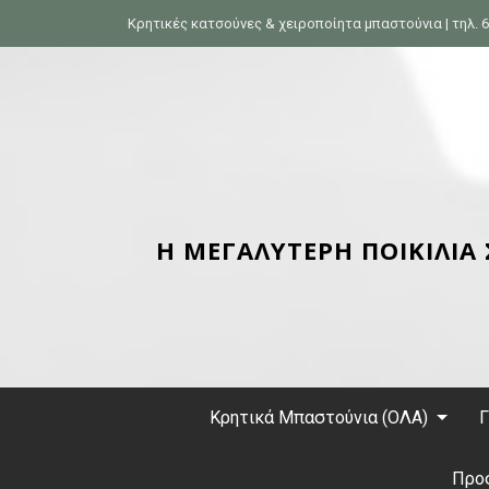
S
Κρητικές κατσούνες & χειροποίητα μπαστούνια | τηλ. 6
k
i
p
t
o
c
o
n
Η ΜΕΓΑΛΥΤΕΡΗ ΠΟΙΚΙΛΙΑ
t
e
n
t
Κρητικά Μπαστούνια (ΟΛΑ)
Γ
Προ