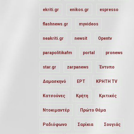
ekriti.gr
enikos.gr
espresso
flashnews.gr
myvideos
neakriti.gr
newsit
Opentv
parapolitikafm
portal
pronews
star.gr
zarpanews
Έντυπο
Δαμασκηνό
ΕΡΤ
ΚΡΗΤΗ TV
Κατσούνες
Κρήτη
Κριτικές
Ντοκιμαντέρ
Πρώτο Θέμα
Ραδιόφωνο
Σαρίκια
Σουγιάς