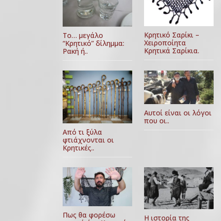
Κρητικό Σαρίκι –
Το… μεγάλο
Χειροποίητα
“Κρητικό” δίλημμα:
Κρητικά Σαρίκια.
Ρακή ή..
Αυτοί είναι οι λόγοι
που οι..
Από τι ξύλα
φτιάχνονται οι
Κρητικές..
Πως θα φορέσω
Η ιστορία της