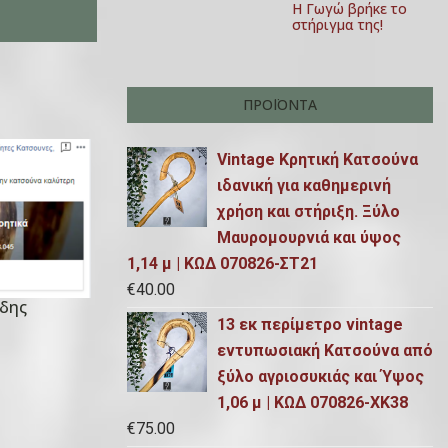
Η Γωγώ βρήκε το
στήριγμα της!
ΠΡΟΪΌΝΤΑ
Vintage Κρητική Κατσούνα
ιδανική για καθημερινή
χρήση και στήριξη. Ξύλο
Μαυρομουρνιά και ύψος
1,14 μ | ΚΩΔ 070826-ΣΤ21
€
40.00
ΐδης
13 εκ περίμετρο vintage
εντυπωσιακή Κατσούνα από
ξύλο αγριοσυκιάς και Ύψος
1,06 μ | ΚΩΔ 070826-ΧΚ38
€
75.00