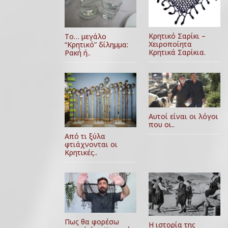
Κρητικό Σαρίκι –
Το… μεγάλο
Χειροποίητα
“Κρητικό” δίλημμα:
Κρητικά Σαρίκια.
Ρακή ή..
Αυτοί είναι οι λόγοι
που οι..
Από τι ξύλα
φτιάχνονται οι
Κρητικές..
Πως θα φορέσω
Η ιστορία της