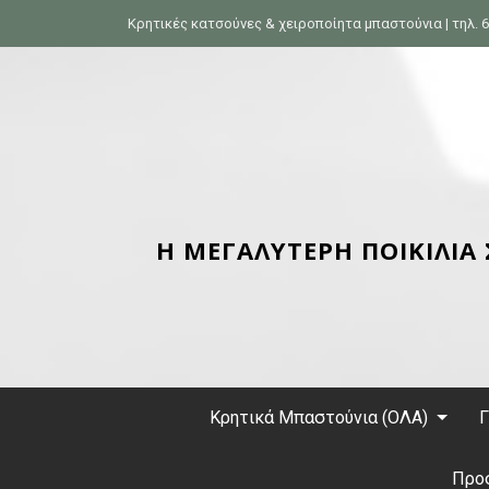
S
Κρητικές κατσούνες & χειροποίητα μπαστούνια | τηλ. 6
k
i
p
t
o
c
o
n
Η ΜΕΓΑΛΥΤΕΡΗ ΠΟΙΚΙΛΙΑ
t
e
n
t
Κρητικά Μπαστούνια (ΟΛΑ)
Γ
Προ