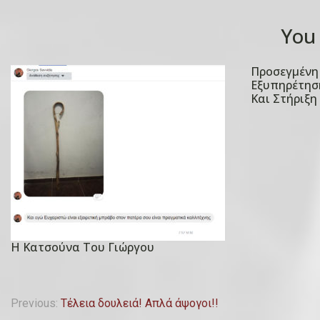
You 
Προσεγμένη 
P
Εξυπηρέτηση
o
Και Στήριξη
s
t
e
d
o
n
1
5
Η Κατσούνα Του Γιώργου
P
Ο
o
κ
s
Π
τ
Previous:
Τέλεια δουλειά! Απλά άψογοι!!
t
ω