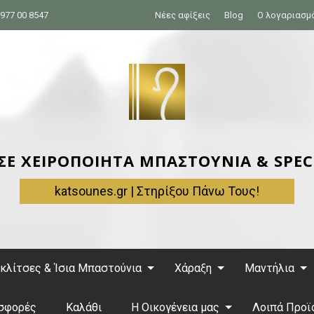
977 00 8547
Νέες αφίξεις
Blog
Ο λογαριασμ
 ΣΕ ΧΕΙΡΟΠΟΙΗΤΑ ΜΠΑΣΤΟΥΝΙΑ & SPEC
katsounes.gr | Στηρίξου Πάνω Τους!
κλίτσες & Ίσια Μπαστούνια
Χάραξη
Μαντήλια
σφορές
Καλάθι
Η Οικογένεια μας
Λοιπά Προϊ