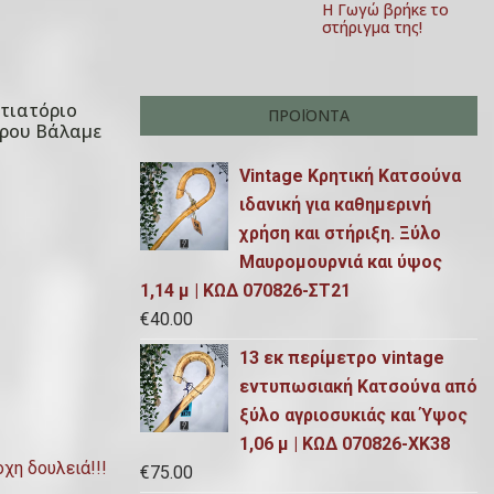
Η Γωγώ βρήκε το
στήριγμα της!
στιατόριο
ΠΡΟΪΌΝΤΑ
ρου Βάλαμε
Vintage Κρητική Κατσούνα
ιδανική για καθημερινή
χρήση και στήριξη. Ξύλο
Μαυρομουρνιά και ύψος
1,14 μ | ΚΩΔ 070826-ΣΤ21
€
40.00
13 εκ περίμετρο vintage
εντυπωσιακή Κατσούνα από
ξύλο αγριοσυκιάς και Ύψος
1,06 μ | ΚΩΔ 070826-ΧΚ38
χη δουλειά!!!
€
75.00