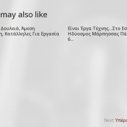
may also like
Δουλειά, Άμεση
Είναι Έργα Τέχνης…Στο Ε
P
, Κατάλληλες Για Εργασία
Ηδύοσμος Μάρπησσας Πά
o
6…
s
t
e
d
o
n
1
5
Ο
κ
τ
Next:
Υπέρο
ω