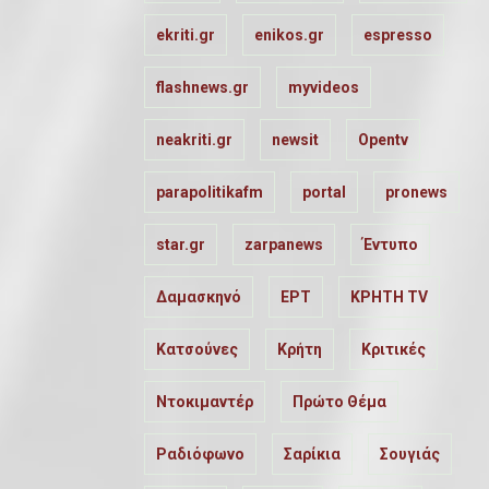
ekriti.gr
enikos.gr
espresso
flashnews.gr
myvideos
neakriti.gr
newsit
Opentv
parapolitikafm
portal
pronews
star.gr
zarpanews
Έντυπο
Δαμασκηνό
ΕΡΤ
ΚΡΗΤΗ TV
Κατσούνες
Κρήτη
Κριτικές
Ντοκιμαντέρ
Πρώτο Θέμα
Ραδιόφωνο
Σαρίκια
Σουγιάς