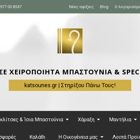
977 00 8547
Νέες αφίξεις
Blog
Ο λογαριασμ
 ΣΕ ΧΕΙΡΟΠΟΙΗΤΑ ΜΠΑΣΤΟΥΝΙΑ & SPEC
katsounes.gr | Στηρίξου Πάνω Τους!
κλίτσες & Ίσια Μπαστούνια
Χάραξη
Μαντήλια
σφορές
Καλάθι
Η Οικογένεια μας
Λοιπά Προϊ