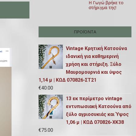
Η Γωγώ βρήκε το
στήριγμα της!
ΠΡΟΪΌΝΤΑ
Vintage Κρητική Κατσούνα
ιδανική για καθημερινή
χρήση και στήριξη. Ξύλο
Μαυρομουρνιά και ύψος
1,14 μ | ΚΩΔ 070826-ΣΤ21
€
40.00
13 εκ περίμετρο vintage
εντυπωσιακή Κατσούνα από
ξύλο αγριοσυκιάς και Ύψος
1,06 μ | ΚΩΔ 070826-ΧΚ38
€
75.00