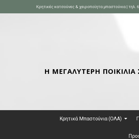
S
Κρητικές κατσούνες & χειροποίητα μπαστούνια | τηλ. 6
k
i
p
t
o
c
o
n
Η ΜΕΓΑΛΥΤΕΡΗ ΠΟΙΚΙΛΙΑ
t
e
n
t
Κρητικά Μπαστούνια (ΟΛΑ)
Γ
Προ