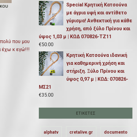
Special Κρητική Κατσούνα
κου
με άγρια υφή και αντίθετο
γύρισμα! Ανθεκτική για κάθε
χρήση, από ξύλο Πρίνου και
ύψος 1,03 μ | ΚΩΔ 070826-ΤΖ11
 πολύ που μου
€
50.00
 έχω κ εγώ!!!
Κρητική Κατσούνα ιδανική
για καθημερινή χρήση και
στήριξη. Ξύλο Πρίνου και
ύψος 0,97 μ | ΚΩΔ: 070826-
ΜΣ21
€
35.00
ΕΤΙΚΈΤΕΣ
alphatv
cretalive.gr
documento