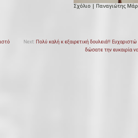
Σχόλιο | Παναγιώτης Μάρ
P
o
s
t
e
ριστό
Next:
Πολύ καλή κ εξαιρετική δουλειά!! Ευχαριστώ
d
δώσατε την ευκαιρία να
o
n
2
4
Φ
ε
β
ρ
ο
υ
α