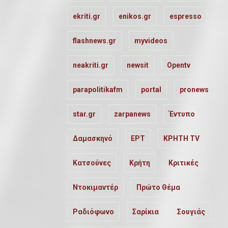
ekriti.gr
enikos.gr
espresso
flashnews.gr
myvideos
neakriti.gr
newsit
Opentv
parapolitikafm
portal
pronews
star.gr
zarpanews
Έντυπο
Δαμασκηνό
ΕΡΤ
ΚΡΗΤΗ TV
Κατσούνες
Κρήτη
Κριτικές
Ντοκιμαντέρ
Πρώτο Θέμα
Ραδιόφωνο
Σαρίκια
Σουγιάς