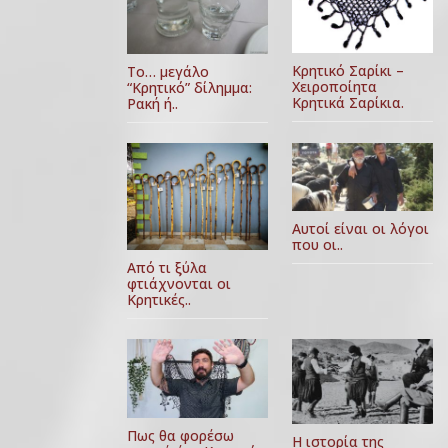
Κρητικό Σαρίκι –
Το… μεγάλο
Χειροποίητα
“Κρητικό” δίλημμα:
Κρητικά Σαρίκια.
Ρακή ή..
Αυτοί είναι οι λόγοι
που οι..
Από τι ξύλα
φτιάχνονται οι
Κρητικές..
Πως θα φορέσω
Η ιστορία της