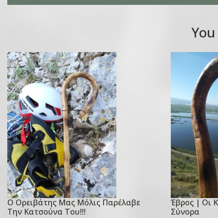
You 
Ο Ορειβάτης Μας Μόλις Παρέλαβε
Έβρος | Οι 
P
P
Την Κατσούνα Του!!!
Σύνορα
o
o