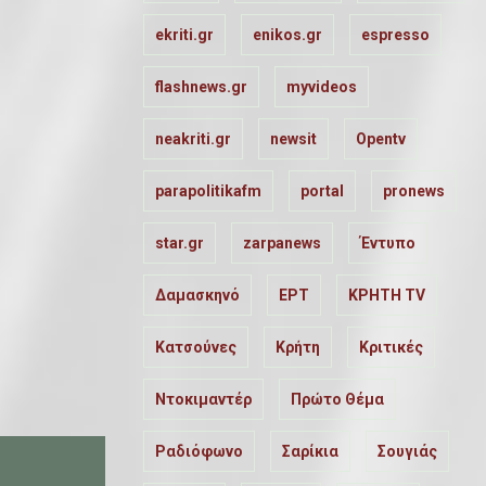
ekriti.gr
enikos.gr
espresso
flashnews.gr
myvideos
neakriti.gr
newsit
Opentv
parapolitikafm
portal
pronews
star.gr
zarpanews
Έντυπο
Δαμασκηνό
ΕΡΤ
ΚΡΗΤΗ TV
Κατσούνες
Κρήτη
Κριτικές
Ντοκιμαντέρ
Πρώτο Θέμα
Ραδιόφωνο
Σαρίκια
Σουγιάς