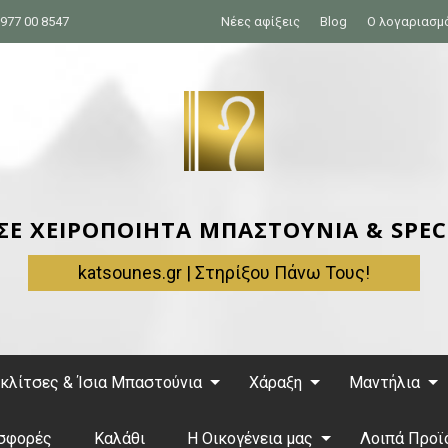
977 00 8547
Νέες αφίξεις
Blog
Ο λογαριασμ
 ΣΕ ΧΕΙΡΟΠΟΙΗΤΑ ΜΠΑΣΤΟΥΝΙΑ & SPEC
katsounes.gr | Στηρίξου Πάνω Τους!
κλίτσες & Ίσια Μπαστούνια
Χάραξη
Μαντήλια
σφορές
Καλάθι
Η Οικογένεια μας
Λοιπά Προϊ