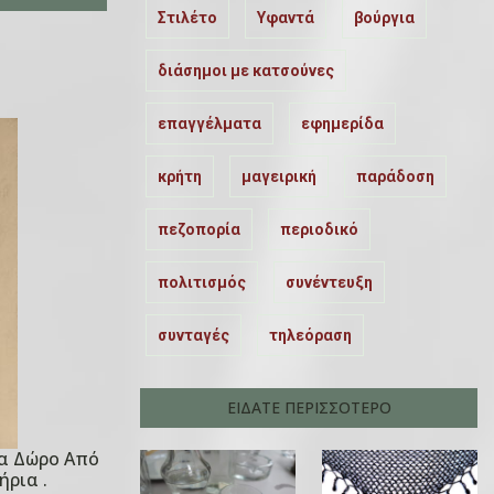
Στιλέτο
Υφαντά
βούργια
διάσημοι με κατσούνες
επαγγέλματα
εφημερίδα
κρήτη
μαγειρική
παράδοση
πεζοπορία
περιοδικό
πολιτισμός
συνέντευξη
συνταγές
τηλεόραση
ΕΙΔΑΤΕ ΠΕΡΙΣΣΟΤΕΡΟ
α Δώρο Από
ήρια .