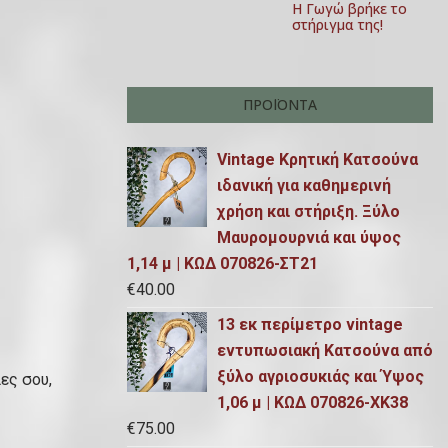
Η Γωγώ βρήκε το
στήριγμα της!
ΠΡΟΪΌΝΤΑ
Vintage Κρητική Κατσούνα
ιδανική για καθημερινή
χρήση και στήριξη. Ξύλο
Μαυρομουρνιά και ύψος
1,14 μ | ΚΩΔ 070826-ΣΤ21
€
40.00
13 εκ περίμετρο vintage
εντυπωσιακή Κατσούνα από
ξύλο αγριοσυκιάς και Ύψος
ες σου,
1,06 μ | ΚΩΔ 070826-ΧΚ38
€
75.00