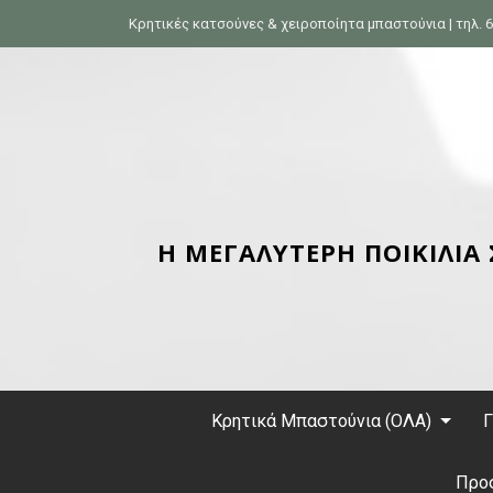
S
Κρητικές κατσούνες & χειροποίητα μπαστούνια | τηλ. 6
k
i
p
t
o
c
o
n
Η ΜΕΓΑΛΥΤΕΡΗ ΠΟΙΚΙΛΙΑ
t
e
n
t
Κρητικά Μπαστούνια (ΟΛΑ)
Γ
Προ