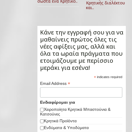
σωστά ένα Κρητικό..
Κρητικής διαλέκτου
και..
Κάνε την εγγραφή σου για να
μαθαίνεις πρώτος όλες τις
νέες αφίξεις μας, αλλά και
όλα τα ωραία πράγματα που
ετοιμάζουμε με περίσσιο
μεράκι για εσένα!
*
indicates required
*
Email Address
Ενδιαφέρομαι για
Χειροποίητα Κρητικά Μπαστούνια &
Κατσούνες
Κρητικά Προϊόντα
Ενδύματα & Υποδύματα