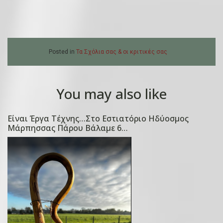
Posted in
Τα Σχόλια σας & οι κριτικές σας
You may also like
Είναι Έργα Τέχνης…Στο Εστιατόριο Ηδύοσμος
P
Μάρπησσας Πάρου Βάλαμε 6…
o
s
t
e
d
o
n