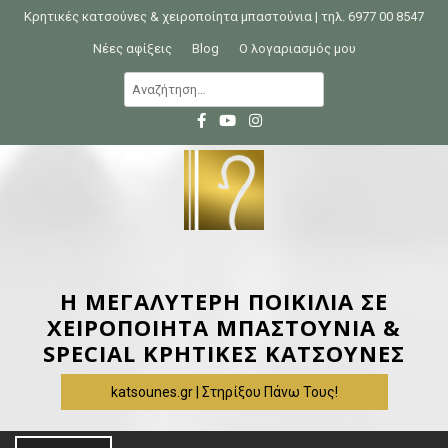
S
Κρητικές κατσούνες & χειροποίητα μπαστούνια | τηλ. 6977 00 8547
k
Νέες αφίξεις
Blog
Ο λογαριασμός μου
i
Α
p
ν
t
α
o
ζ
c
ή
o
τ
n
η
t
σ
e
η
Η ΜΕΓΑΛΥΤΕΡΗ ΠΟΙΚΙΛΙΑ ΣΕ
n
γ
ΧΕΙΡΟΠΟΙΗΤΑ ΜΠΑΣΤΟΥΝΙΑ &
t
ι
SPECIAL ΚΡΗΤΙΚΕΣ ΚΑΤΣΟΥΝΕΣ
α
katsounes.gr | Στηρίξου Πάνω Τους!
: