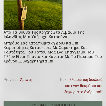
1
5
Ο
κ
τ
ω
Από Τα Βουνά Της Κρήτης Στα Λιβάδια Της
P
Ιρλανδίας Μια Υπέροχη Κατσούνα!
β
o
Μπράβο Σας Καταπληκτική Δουλειά .. !!!
ρ
P
s
Χειροποίητες Κατασκευές Με Χαρακτήρα Και
ί
o
Ταυτότητα Του Τόπου Μας Ένα Επάγγελμα Που
t
Πλέον Είναι Σπάνιο Και Χάνεται Με Το Πέρασμα Του
ο
s
e
Χρόνου ..συγχαρητήρια ..!!!
υ
t
d
,
e
o
2
d
n
Π
Previous:
Άριστη
Next:
Εξαιρετική δουλειά
0
o
2
,από έναν θαυμάσιο και
λ
2
n
8
ξεχωριστό άνθρωπο!!
1
1
Δ
ο
5
ε
ΠΡΟΣΦΑΤΕΣ ΔΗΜΟΣΙΕΥΣΕΙΣ
Ο