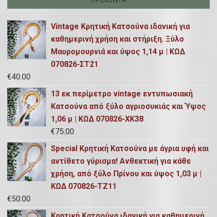
Vintage Κρητική Κατσούνα ιδανική για
καθημερινή χρήση και στήριξη. Ξύλο
Μαυρομουρνιά και ύψος 1,14 μ | ΚΩΔ
070826-ΣΤ21
€
40.00
13 εκ περίμετρο vintage εντυπωσιακή
Κατσούνα από ξύλο αγριοσυκιάς και Ύψος
1,06 μ | ΚΩΔ 070826-ΧΚ38
€
75.00
Special Κρητική Κατσούνα με άγρια υφή και
αντίθετο γύρισμα! Ανθεκτική για κάθε
χρήση, από ξύλο Πρίνου και ύψος 1,03 μ |
ΚΩΔ 070826-ΤΖ11
€
50.00
Κρητική Κατσούνα ιδανική για καθημερινή