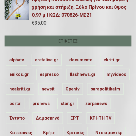
χρήση και στήριξη. Ξύλο Πρίνου και ύψος
0,97 μ | ΚΩΔ: 070826-ΜΣ21
€
35.00
ΕΤΙΚΈΤΕΣ
alphatv
cretalive.gr
documento
ekriti.gr
enikos.gr
espresso
flashnews.gr
myvideos
neakriti.gr
newsit
Opentv
parapolitikafm
portal
pronews
star.gr
zarpanews
Έντυπο
Δαμασκηνό
ΕΡΤ
ΚΡΗΤΗ TV
Κατσούνες
Κρήτη
Κριτικές
Ντοκιμαντέρ