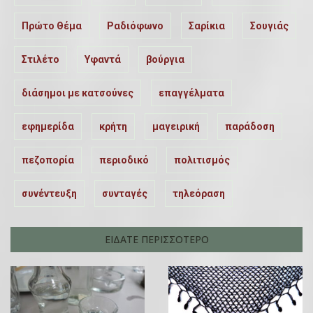
Πρώτο Θέμα
Ραδιόφωνο
Σαρίκια
Σουγιάς
Στιλέτο
Υφαντά
βούργια
διάσημοι με κατσούνες
επαγγέλματα
εφημερίδα
κρήτη
μαγειρική
παράδοση
πεζοπορία
περιοδικό
πολιτισμός
συνέντευξη
συνταγές
τηλεόραση
ΕΙΔΑΤΕ ΠΕΡΙΣΣΟΤΕΡΟ