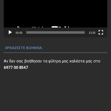
γ
ρ
α
μ
μ
α
00:00
13:25
Α
ν
ΧΡΕΙΆΖΕΣΤΕ ΒΟΉΘΕΙΑ;
α
π
Αν δεν σας βοήθησαν τα φίλτρα μας καλέστε μας στο
α
6977 00 8547
ρ
α
γ
ω
γ
ή
ς