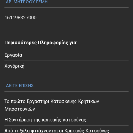
ΑΡ. ΜΗΤΡΏΟΥ ΓΕΜΗ
Β
ί
161198327000
ν
τ
ε
Περισσότερες Πληροφορίες για:
ο
Εργασία
Χονδρική
ΔΕΊΤΕ ΕΠΊΣΗΣ:
Το πρώτο Εργαστήρι Κατασκευής Κρητικών
Μπαστουνιών
Η Συντήρηση της κρητικής κατσούνας
Από τι ξύλα φτιάχνονται οι Κρητικές Κατσούνες