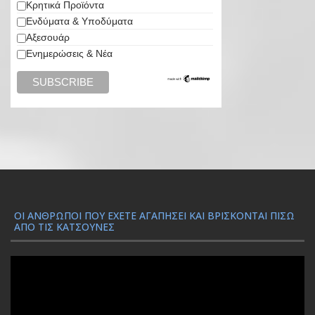
Κρητικά Προϊόντα
Ενδύματα & Υποδύματα
Αξεσουάρ
Ενημερώσεις & Νέα
ΟΙ ΆΝΘΡΩΠΟΙ ΠΟΥ ΈΧΕΤΕ ΑΓΑΠΉΣΕΙ ΚΑΙ ΒΡΊΣΚΟΝΤΑΙ ΠΊΣΩ
ΑΠΌ ΤΙΣ ΚΑΤΣΟΎΝΕΣ
Π
ρ
ό