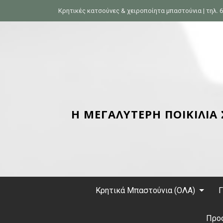
S
Κρητικές κατσούνες & χειροποίητα μπαστούνια | τηλ. 6
k
i
p
t
o
c
o
n
Η ΜΕΓΑΛΥΤΕΡΗ ΠΟΙΚΙΛΙΑ
t
e
n
t
Κρητικά Μπαστούνια (ΟΛΑ)
Γ
Προ