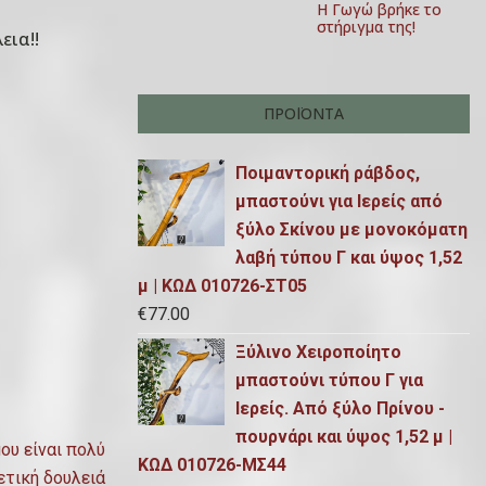
Η Γωγώ βρήκε το
στήριγμα της!
εια!!
ΠΡΟΪΌΝΤΑ
Ποιμαντορική ράβδος,
μπαστούνι για Ιερείς από
ξύλο Σκίνου με μονοκόματη
λαβή τύπου Γ και ύψος 1,52
μ | ΚΩΔ 010726-ΣΤ05
€
77.00
Ξύλινο Χειροποίητο
μπαστούνι τύπου Γ για
Ιερείς. Από ξύλο Πρίνου -
πουρνάρι και ύψος 1,52 μ |
ου είναι πολύ
ΚΩΔ 010726-ΜΣ44
ετική δουλειά