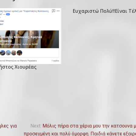
Ευχαριστώ Πολύ!!Είναι Τέλ
P
o
s
t
e
d
o
ρήστος Χιουρέας
n
1
5
Ο
κ
τ
ω
β
λες για
Next:
Μόλις πήρα στα χέρια μου την κατσουνα μ
ρ
προσεγμένη και πολύ όμορφη. Παιδιά κάνετε εξαιρ