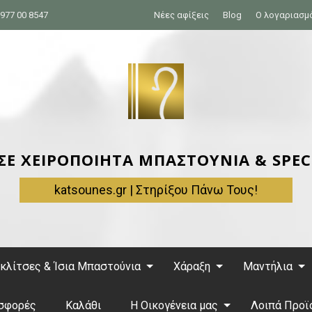
977 00 8547
Νέες αφίξεις
Blog
Ο λογαριασμ
 ΣΕ ΧΕΙΡΟΠΟΙΗΤΑ ΜΠΑΣΤΟΥΝΙΑ & SPEC
katsounes.gr | Στηρίξου Πάνω Τους!
κλίτσες & Ίσια Μπαστούνια
Χάραξη
Μαντήλια
σφορές
Καλάθι
Η Οικογένεια μας
Λοιπά Προϊ