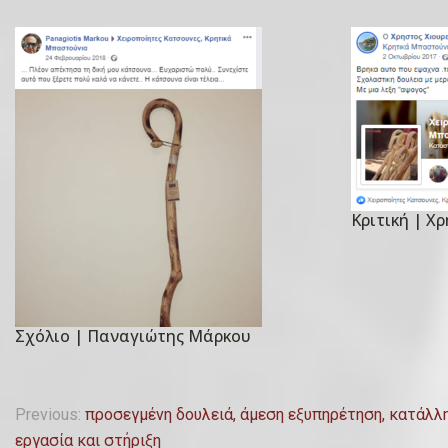
Κριτική | Χ
P
o
s
t
e
Σχόλιο | Παναγιώτης Μάρκου
P
d
o
o
s
Π
n
Previous:
προσεγμένη δουλειά, άμεση εξυπηρέτηση, κατάλλη
t
2
εργασία και στήριξη
e