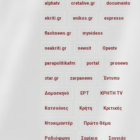
alphatv
cretalive.gr
documento
ekriti.gr
enikos.gr
espresso
flashnews.gr
myvideos
neakriti.gr
newsit
Opentv
parapolitikafm
portal
pronews
star.gr
zarpanews
Έντυπο
Δαμασκηνό
ΕΡΤ
ΚΡΗΤΗ TV
Κατσούνες
Κρήτη
Κριτικές
Ντοκιμαντέρ
Πρώτο Θέμα
Ραδιόφωνο
Σαρίκια
Σουγιάς