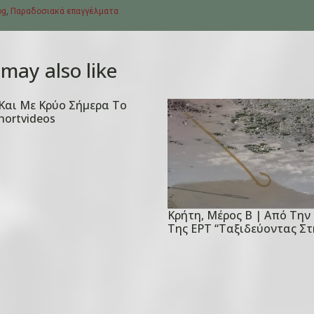
og
,
Παραδοσιακά επαγγέλματα
may also like
Και Με Κρύο Σήμερα Το
hortvideos
Κρήτη, Μέρος Β | Από Τη
P
Της ΕΡΤ “Ταξιδεύοντας Στ
o
s
t
e
d