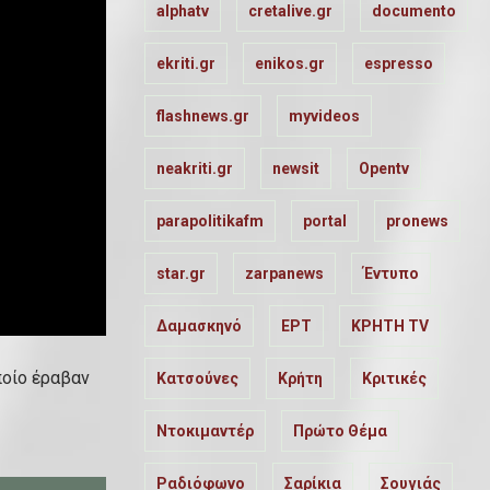
alphatv
cretalive.gr
documento
ekriti.gr
enikos.gr
espresso
flashnews.gr
myvideos
neakriti.gr
newsit
Opentv
parapolitikafm
portal
pronews
star.gr
zarpanews
Έντυπο
Δαμασκηνό
ΕΡΤ
ΚΡΗΤΗ TV
ποίο έραβαν
Κατσούνες
Κρήτη
Κριτικές
Ντοκιμαντέρ
Πρώτο Θέμα
Ραδιόφωνο
Σαρίκια
Σουγιάς