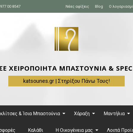
977 00 8547
Νέες αφίξεις
Blog
Ο λογαριασμ
 ΣΕ ΧΕΙΡΟΠΟΙΗΤΑ ΜΠΑΣΤΟΥΝΙΑ & SPEC
katsounes.gr | Στηρίξου Πάνω Τους!
κλίτσες & Ίσια Μπαστούνια
Χάραξη
Μαντήλια
σφορές
Καλάθι
Η Οικογένεια μας
Λοιπά Προϊ