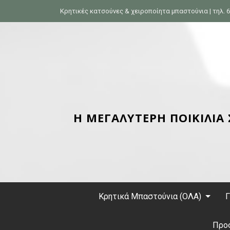
S
Κρητικές κατσούνες & χειροποίητα μπαστούνια | τηλ. 6
k
i
p
t
o
c
o
n
Η ΜΕΓΑΛΥΤΕΡΗ ΠΟΙΚΙΛΙΑ
t
e
n
t
Κρητικά Μπαστούνια (ΟΛΑ)
Γ
Προ