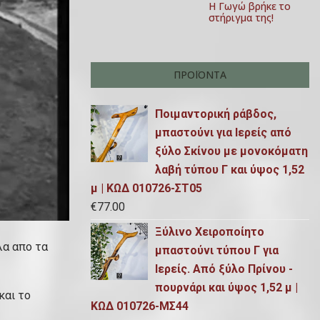
Η Γωγώ βρήκε το
στήριγμα της!
ΠΡΟΪΌΝΤΑ
Ποιμαντορική ράβδος,
μπαστούνι για Ιερείς από
ξύλο Σκίνου με μονοκόματη
λαβή τύπου Γ και ύψος 1,52
μ | ΚΩΔ 010726-ΣΤ05
€
77.00
Ξύλινο Χειροποίητο
λα απο τα
μπαστούνι τύπου Γ για
Ιερείς. Από ξύλο Πρίνου -
πουρνάρι και ύψος 1,52 μ |
και το
ΚΩΔ 010726-ΜΣ44