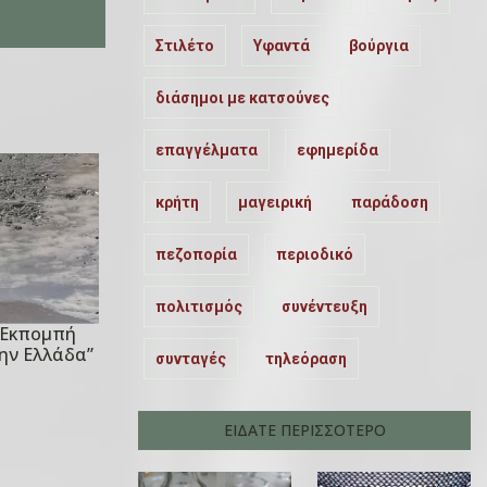
Στιλέτο
Υφαντά
βούργια
διάσημοι με κατσούνες
επαγγέλματα
εφημερίδα
κρήτη
μαγειρική
παράδοση
πεζοπορία
περιοδικό
πολιτισμός
συνέντευξη
ν Εκπομπή
ην Ελλάδα”
συνταγές
τηλεόραση
ΕΙΔΑΤΕ ΠΕΡΙΣΣΟΤΕΡΟ