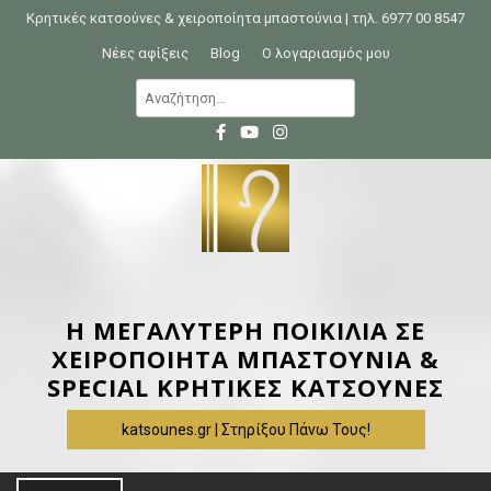
S
Κρητικές κατσούνες & χειροποίητα μπαστούνια | τηλ. 6977 00 8547
k
Νέες αφίξεις
Blog
Ο λογαριασμός μου
i
Α
p
ν
t
α
o
ζ
c
ή
o
τ
n
η
t
σ
e
η
Η ΜΕΓΑΛΥΤΕΡΗ ΠΟΙΚΙΛΙΑ ΣΕ
n
γ
ΧΕΙΡΟΠΟΙΗΤΑ ΜΠΑΣΤΟΥΝΙΑ &
t
ι
SPECIAL ΚΡΗΤΙΚΕΣ ΚΑΤΣΟΥΝΕΣ
α
katsounes.gr | Στηρίξου Πάνω Τους!
: