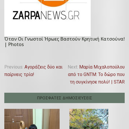
1
υ
5
,
Δ
2
ε
0
κ
2
ε
Όταν Οι Γνωστοί Ήρωες Βαστούν Κρητική Κατσούνα!
0
P
| Photos
μ
o
β
s
ρ
t
Π
Previous:
Αγοράζεις δύο και
Next:
Mαρία Μιχαλοπούλου
ί
e
παίρνεις τρία!
από το GNTM: Το δώρο που
λ
ο
d
τη συγκίνησε πολύ! | STAR
υ
o
ο
,
n
ή
ΠΡΟΣΦΑΤΕΣ ΔΗΜΟΣΙΕΥΣΕΙΣ
2
1
0
6
γ
2
Μ
η
0
α