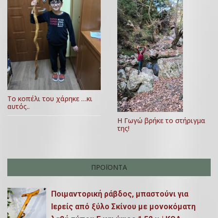
σ
ΐ
ο
η
υ
ά
,
2
ρ
0
θ
1
7
ρ
Το κοπέλι του χάρηκε …κι
αυτός..
ω
Η Γωγώ βρήκε το στήριγμα
της!
ν
ΠΡΟΪΌΝΤΑ
Ποιμαντορική ράβδος, μπαστούνι για
Ιερείς από ξύλο Σκίνου με μονοκόματη