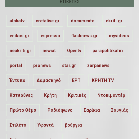
ΕΤΙΚΈΤΕΣ
alphatv
cretalive.gr
documento
ekriti.gr
enikos.gr
espresso
flashnews.gr
myvideos
neakriti.gr
newsit
Opentv
parapolitikafm
portal
pronews
star.gr
zarpanews
Έντυπο
Δαμασκηνό
ΕΡΤ
ΚΡΗΤΗ TV
Κατσούνες
Κρήτη
Κριτικές
Ντοκιμαντέρ
Πρώτο Θέμα
Ραδιόφωνο
Σαρίκια
Σουγιάς
Στιλέτο
Υφαντά
βούργια