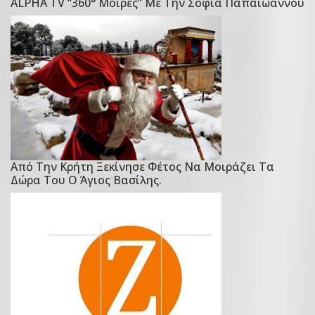
ALPHA TV “360° Μοίρες” Με Την Σοφία Παπαϊωάννου
o
s
t
e
d
o
n
1
8
Από Την Κρήτη Ξεκίνησε Φέτος Να Μοιράζει Τα
P
Α
Δώρα Του Ο Άγιος Βασίλης.
o
υ
s
γ
t
ο
e
ύ
d
σ
o
τ
n
ο