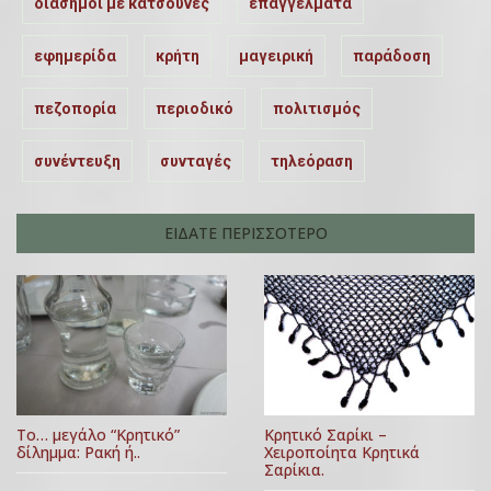
διάσημοι με κατσούνες
επαγγέλματα
εφημερίδα
κρήτη
μαγειρική
παράδοση
πεζοπορία
περιοδικό
πολιτισμός
συνέντευξη
συνταγές
τηλεόραση
ΕΙΔΑΤΕ ΠΕΡΙΣΣΟΤΕΡΟ
Κρητικό Σαρίκι –
Το… μεγάλο “Κρητικό”
Χειροποίητα Κρητικά
δίλημμα: Ρακή ή..
Σαρίκια.