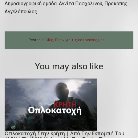
Δημοσιογραφική ομάδα: Αννίτα Πασχαλινού, Προκόπης
Αγγελόπουλος
Posted in
Blog
,
Είπαν για τις κατσούνες μας
You may also like
Οπλοκατοχή Στην Κρήτη | Από Την Εκπομπή Του
P