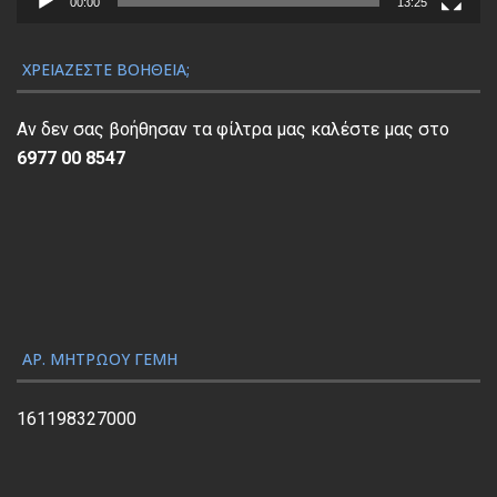
α
00:00
13:25
Α
ν
ΧΡΕΙΆΖΕΣΤΕ ΒΟΉΘΕΙΑ;
α
π
Αν δεν σας βοήθησαν τα φίλτρα μας καλέστε μας στο
α
6977 00 8547
ρ
α
γ
ω
γ
ή
ς
ΑΡ. ΜΗΤΡΏΟΥ ΓΕΜΗ
Β
ί
161198327000
ν
τ
ε