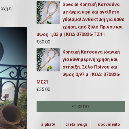
Special Κρητική Κατσούνα
ροχη η
με άγρια υφή και αντίθετο
γύρισμα! Ανθεκτική για κάθε
χρήση, από ξύλο Πρίνου και
ύψος 1,03 μ | ΚΩΔ 070826-ΤΖ11
€
50.00
Κρητική Κατσούνα ιδανική
για καθημερινή χρήση και
στήριξη. Ξύλο Πρίνου και
ύψος 0,97 μ | ΚΩΔ: 070826-
ΜΣ21
€
35.00
ΕΤΙΚΈΤΕΣ
alphatv
cretalive.gr
documento