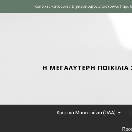
S
Κρητικές κατσούνες & χειροποίητα μπαστούνια | τηλ. 6
k
i
p
t
o
c
o
n
Η ΜΕΓΑΛΥΤΕΡΗ ΠΟΙΚΙΛΙΑ
t
e
n
t
Κρητικά Μπαστούνια (ΟΛΑ)
Γ
Προ