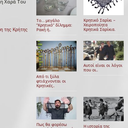
Τη Χαρά Του
Κρητικό Σαρίκι –
Το… μεγάλο
Χειροποίητα
“Κρητικό” δίλημμα:
Κρητικά Σαρίκια.
Ρακή ή..
ση της Κρήτης
Αυτοί είναι οι λόγοι
που οι..
Από τι ξύλα
φτιάχνονται οι
Κρητικές..
Πως θα φορέσω
Η ιστορία της