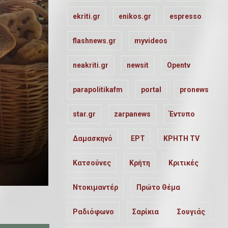
ekriti.gr
enikos.gr
espresso
flashnews.gr
myvideos
neakriti.gr
newsit
Opentv
parapolitikafm
portal
pronews
star.gr
zarpanews
Έντυπο
Δαμασκηνό
ΕΡΤ
ΚΡΗΤΗ TV
Κατσούνες
Κρήτη
Κριτικές
Ντοκιμαντέρ
Πρώτο Θέμα
Ραδιόφωνο
Σαρίκια
Σουγιάς