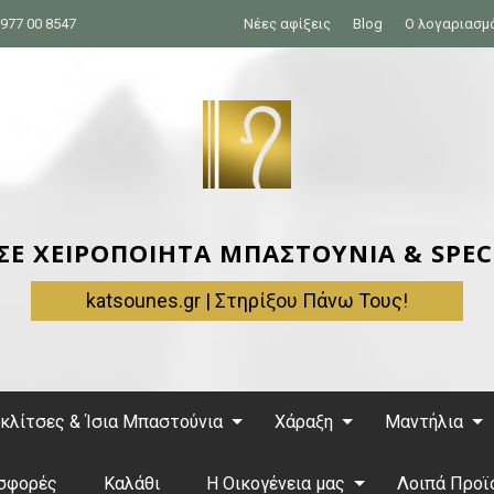
977 00 8547
Νέες αφίξεις
Blog
Ο λογαριασμ
 ΣΕ ΧΕΙΡΟΠΟΙΗΤΑ ΜΠΑΣΤΟΥΝΙΑ & SPEC
katsounes.gr | Στηρίξου Πάνω Τους!
κλίτσες & Ίσια Μπαστούνια
Χάραξη
Μαντήλια
σφορές
Καλάθι
Η Οικογένεια μας
Λοιπά Προϊ