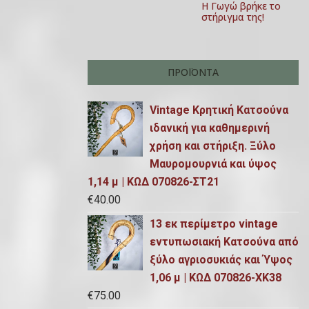
Η Γωγώ βρήκε το
στήριγμα της!
ΠΡΟΪΌΝΤΑ
Vintage Κρητική Κατσούνα
ιδανική για καθημερινή
χρήση και στήριξη. Ξύλο
Μαυρομουρνιά και ύψος
1,14 μ | ΚΩΔ 070826-ΣΤ21
€
40.00
13 εκ περίμετρο vintage
εντυπωσιακή Κατσούνα από
ξύλο αγριοσυκιάς και Ύψος
1,06 μ | ΚΩΔ 070826-ΧΚ38
€
75.00