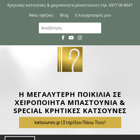
S
Κρητικές κατσούνες & χειροποίητα μπαστούνια | τηλ. 6977 00 8547
k
Νέες αφίξεις
Blog
Ο λογαριασμός μου
i
Α
p
ν
t
α
o
ζ
c
ή
o
τ
n
η
t
σ
e
η
Η ΜΕΓΑΛΥΤΕΡΗ ΠΟΙΚΙΛΙΑ ΣΕ
n
γ
ΧΕΙΡΟΠΟΙΗΤΑ ΜΠΑΣΤΟΥΝΙΑ &
t
ι
SPECIAL ΚΡΗΤΙΚΕΣ ΚΑΤΣΟΥΝΕΣ
α
katsounes.gr | Στηρίξου Πάνω Τους!
: