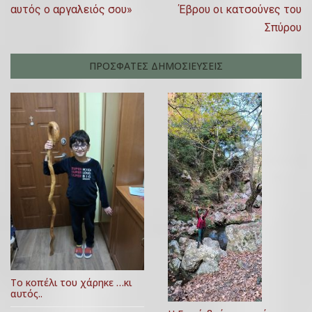
,
αυτός ο αργαλειός σου»
Έβρου οι κατσούνες του
λ
d
2
Σπύρου
o
ο
0
n
2
ή
ΠΡΟΣΦΑΤΕΣ ΔΗΜΟΣΙΕΥΣΕΙΣ
2
0
5
γ
Μ
η
α
σ
ΐ
ο
η
υ
ά
,
2
ρ
0
θ
2
0
ρ
Το κοπέλι του χάρηκε …κι
αυτός..