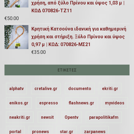
χρήση, από ξύλο Πρίνου και ύψος 1,03 μ |
ΚΩΔ 070826-ΤΖ11
€
50.00
Κρητική Κατσούνα ιδανική για καθημερινή
χρήση και στήριξη. Ξύλο Πρίνου και ύψος
0,97 μ | ΚΩΔ: 070826-ΜΣ21
€
35.00
ΕΤΙΚΈΤΕΣ
alphatv
cretalive.gr
documento
ekriti.gr
enikos.gr
espresso
flashnews.gr
myvideos
neakriti.gr
newsit
Opentv
parapolitikafm
portal
pronews
star.gr
zarpanews