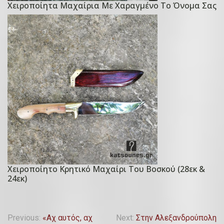
Μ
Χειροποίητα Μαχαίρια Με Χαραγμένο Το Όνομα Σας
P
α
o
ΐ
s
ο
t
υ
e
,
d
2
o
0
n
2
1
0
Α
π
ρ
ι
Χειροποίητο Κρητικό Μαχαίρι Του Βοσκού (28εκ &
P
λ
24εκ)
o
ί
s
ο
t
Π
υ
Previous:
«Αχ αυτός, αχ
Next:
Στην Αλεξανδρούπολη
e