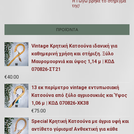
ω
Η Γωγώ βρήκε το στήριγμα
της!
ν
ΠΡΟΪΌΝΤΑ
Vintage Κρητική Κατσούνα ιδανική για
καθημερινή χρήση και στήριξη. Ξύλο
Μαυρομουρνιά και ύψος 1,14 μ | ΚΩΔ
070826-ΣΤ21
€
40.00
13 εκ περίμετρο vintage εντυπωσιακή
Κατσούνα από ξύλο αγριοσυκιάς και Ύψος
1,06 μ | ΚΩΔ 070826-ΧΚ38
€
75.00
Special Κρητική Κατσούνα με άγρια υφή και
αντίθετο γύρισμα! Ανθεκτική για κάθε