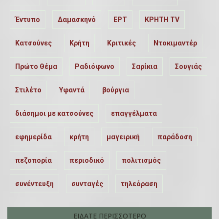
Έντυπο
Δαμασκηνό
ΕΡΤ
ΚΡΗΤΗ TV
Κατσούνες
Κρήτη
Κριτικές
Ντοκιμαντέρ
Πρώτο Θέμα
Ραδιόφωνο
Σαρίκια
Σουγιάς
Στιλέτο
Υφαντά
βούργια
διάσημοι με κατσούνες
επαγγέλματα
εφημερίδα
κρήτη
μαγειρική
παράδοση
πεζοπορία
περιοδικό
πολιτισμός
συνέντευξη
συνταγές
τηλεόραση
ΕΙΔΑΤΕ ΠΕΡΙΣΣΟΤΕΡΟ