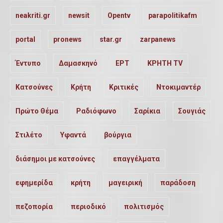
neakriti.gr
newsit
Opentv
parapolitikafm
portal
pronews
star.gr
zarpanews
Έντυπο
Δαμασκηνό
ΕΡΤ
ΚΡΗΤΗ TV
Κατσούνες
Κρήτη
Κριτικές
Ντοκιμαντέρ
Πρώτο Θέμα
Ραδιόφωνο
Σαρίκια
Σουγιάς
Στιλέτο
Υφαντά
βούργια
διάσημοι με κατσούνες
επαγγέλματα
εφημερίδα
κρήτη
μαγειρική
παράδοση
πεζοπορία
περιοδικό
πολιτισμός