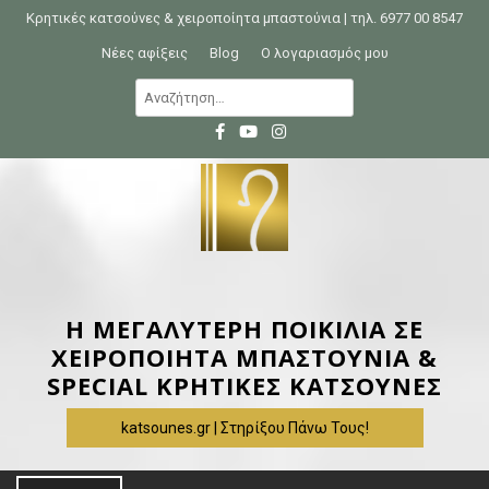
S
Κρητικές κατσούνες & χειροποίητα μπαστούνια | τηλ. 6977 00 8547
k
Νέες αφίξεις
Blog
Ο λογαριασμός μου
i
Α
p
ν
t
α
o
ζ
c
ή
o
τ
n
η
t
σ
e
η
Η ΜΕΓΑΛΥΤΕΡΗ ΠΟΙΚΙΛΙΑ ΣΕ
n
γ
ΧΕΙΡΟΠΟΙΗΤΑ ΜΠΑΣΤΟΥΝΙΑ &
t
ι
SPECIAL ΚΡΗΤΙΚΕΣ ΚΑΤΣΟΥΝΕΣ
α
katsounes.gr | Στηρίξου Πάνω Τους!
: