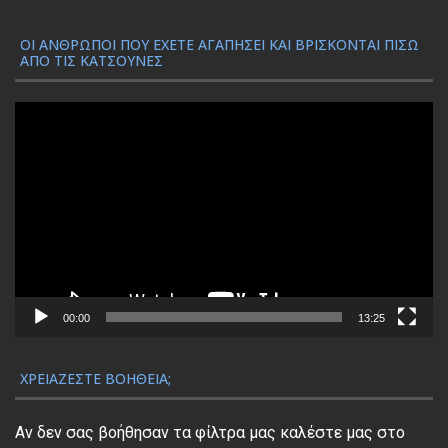
ΟΙ ΆΝΘΡΩΠΟΙ ΠΟΥ ΈΧΕΤΕ ΑΓΑΠΉΣΕΙ ΚΑΙ ΒΡΊΣΚΟΝΤΑΙ ΠΊΣΩ
ΑΠΌ ΤΙΣ ΚΑΤΣΟΎΝΕΣ
Π
ρ
ό
γ
ρ
α
μ
μ
α
00:00
13:25
Α
ν
ΧΡΕΙΆΖΕΣΤΕ ΒΟΉΘΕΙΑ;
α
π
Αν δεν σας βοήθησαν τα φίλτρα μας καλέστε μας στο