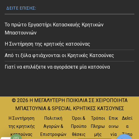
ΔΕΊΤΕ ΕΠΊΣΗΣ:
Το πρώτο Εργαστήρι Κατασκευής Κρητικών
Μπαστουνιών
Η Συντήρηση της κρητικής κατσούνας
Από τι ξύλα φτιάχνονται οι Κρητικές Κατσούνες
Γιατί να επιλέξετε να αγοράσετε μία κατσούνα
© 2026
Η ΜΕΓΑΛΥΤΕΡΗ ΠΟΙΚΙΛΙΑ ΣΕ ΧΕΙΡΟΠΟΙΗΤΑ
ΜΠΑΣΤΟΥΝΙΑ & SPECIAL ΚΡΗΤΙΚΕΣ ΚΑΤΣΟΥΝΕΣ
Η Συντήρηση
Πολιτική
Όροι &
Τρόποι
Επικ
Δελτί
της κρητικής
Αγορών &
Προϋπο
Πληρω
οινω
α
κατσούνας
Επιστροφών
θέσεις
μής
νία
Τύπο
(0)