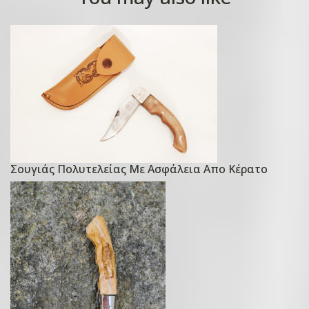
Σουγιάς Πολυτελείας Με Ασφάλεια Απο Κέρατο
P
o
s
t
e
d
o
n