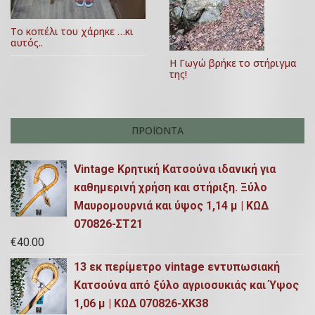
0
θ
2
Το κοπέλι του χάρηκε …κι
0
αυτός..
ρ
Η Γωγώ βρήκε το στήριγμα
ω
της!
ν
ΠΡΟΪΌΝΤΑ
Vintage Κρητική Κατσούνα ιδανική για
καθημερινή χρήση και στήριξη. Ξύλο
Μαυρομουρνιά και ύψος 1,14 μ | ΚΩΔ
070826-ΣΤ21
€
40.00
13 εκ περίμετρο vintage εντυπωσιακή
Κατσούνα από ξύλο αγριοσυκιάς και Ύψος
1,06 μ | ΚΩΔ 070826-ΧΚ38