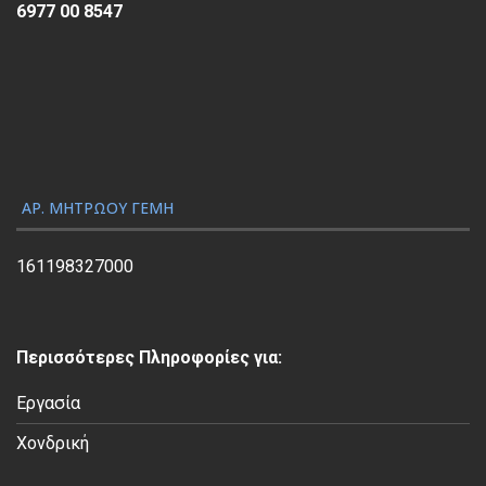
α
6977 00 8547
ρ
α
γ
ω
γ
ή
ς
ΑΡ. ΜΗΤΡΏΟΥ ΓΕΜΗ
Β
ί
161198327000
ν
τ
ε
Περισσότερες Πληροφορίες για:
ο
Εργασία
Χονδρική