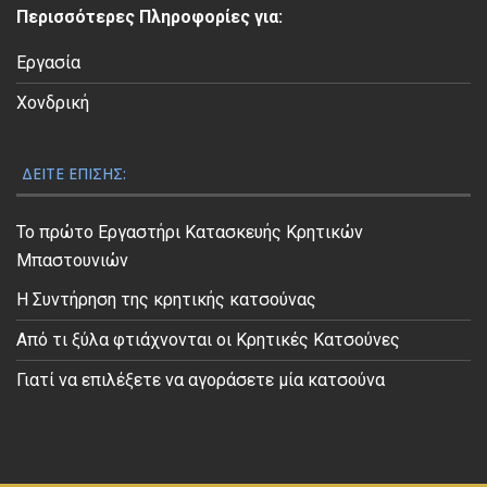
ε
Περισσότερες Πληροφορίες για:
ο
Εργασία
Χονδρική
ΔΕΊΤΕ ΕΠΊΣΗΣ:
Το πρώτο Εργαστήρι Κατασκευής Κρητικών
Μπαστουνιών
Η Συντήρηση της κρητικής κατσούνας
Από τι ξύλα φτιάχνονται οι Κρητικές Κατσούνες
Γιατί να επιλέξετε να αγοράσετε μία κατσούνα