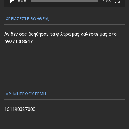
α
00:00
13:25
Α
ν
ΧΡΕΙΆΖΕΣΤΕ ΒΟΉΘΕΙΑ;
α
π
Αν δεν σας βοήθησαν τα φίλτρα μας καλέστε μας στο
α
6977 00 8547
ρ
α
γ
ω
γ
ή
ς
ΑΡ. ΜΗΤΡΏΟΥ ΓΕΜΗ
Β
ί
161198327000
ν
τ