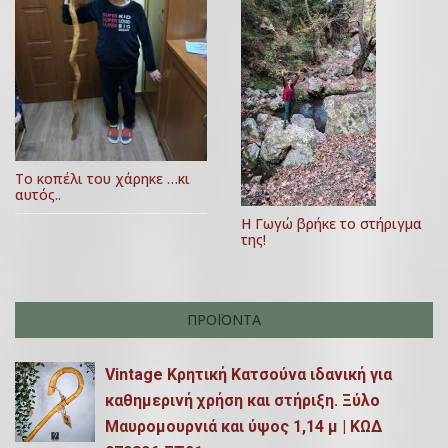
η
0
υ
ά
1
,
ρ
9
2
0
θ
2
ρ
0
Το κοπέλι του χάρηκε …κι
ω
αυτός..
ν
Η Γωγώ βρήκε το στήριγμα
της!
ΠΡΟΪΌΝΤΑ
Vintage Κρητική Κατσούνα ιδανική για
καθημερινή χρήση και στήριξη. Ξύλο
Μαυρομουρνιά και ύψος 1,14 μ | ΚΩΔ