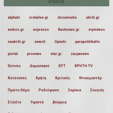
ΕΤΙΚΈΤΕΣ
alphatv
cretalive.gr
documento
ekriti.gr
enikos.gr
espresso
flashnews.gr
myvideos
neakriti.gr
newsit
Opentv
parapolitikafm
portal
pronews
star.gr
zarpanews
Έντυπο
Δαμασκηνό
ΕΡΤ
ΚΡΗΤΗ TV
Κατσούνες
Κρήτη
Κριτικές
Ντοκιμαντέρ
Πρώτο Θέμα
Ραδιόφωνο
Σαρίκια
Σουγιάς
Στιλέτο
Υφαντά
βούργια