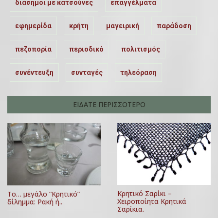
διάσημοι με κατσούνες
επαγγέλματα
εφημερίδα
κρήτη
μαγειρική
παράδοση
πεζοπορία
περιοδικό
πολιτισμός
συνέντευξη
συνταγές
τηλεόραση
ΕΙΔΑΤΕ ΠΕΡΙΣΣΟΤΕΡΟ
Κρητικό Σαρίκι –
Το… μεγάλο “Κρητικό”
Χειροποίητα Κρητικά
δίλημμα: Ρακή ή..
Σαρίκια.