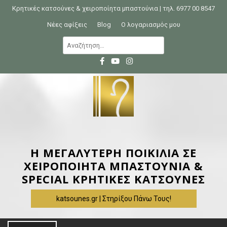
S
Κρητικές κατσούνες & χειροποίητα μπαστούνια | τηλ. 6977 00 8547
k
Νέες αφίξεις
Blog
Ο λογαριασμός μου
i
Α
p
ν
t
α
o
ζ
c
ή
o
τ
n
η
t
σ
e
η
Η ΜΕΓΑΛΥΤΕΡΗ ΠΟΙΚΙΛΙΑ ΣΕ
n
γ
ΧΕΙΡΟΠΟΙΗΤΑ ΜΠΑΣΤΟΥΝΙΑ &
t
ι
SPECIAL ΚΡΗΤΙΚΕΣ ΚΑΤΣΟΥΝΕΣ
α
katsounes.gr | Στηρίξου Πάνω Τους!
: