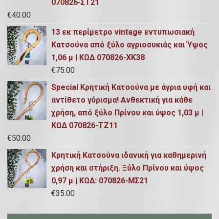
070826-ΣΤ21
€
40.00
13 εκ περίμετρο vintage εντυπωσιακή
Κατσούνα από ξύλο αγριοσυκιάς και Ύψος
1,06 μ | ΚΩΔ 070826-ΧΚ38
€
75.00
Special Κρητική Κατσούνα με άγρια υφή και
αντίθετο γύρισμα! Ανθεκτική για κάθε
χρήση, από ξύλο Πρίνου και ύψος 1,03 μ |
ΚΩΔ 070826-ΤΖ11
€
50.00
Κρητική Κατσούνα ιδανική για καθημερινή
χρήση και στήριξη. Ξύλο Πρίνου και ύψος
0,97 μ | ΚΩΔ: 070826-ΜΣ21
€
35.00