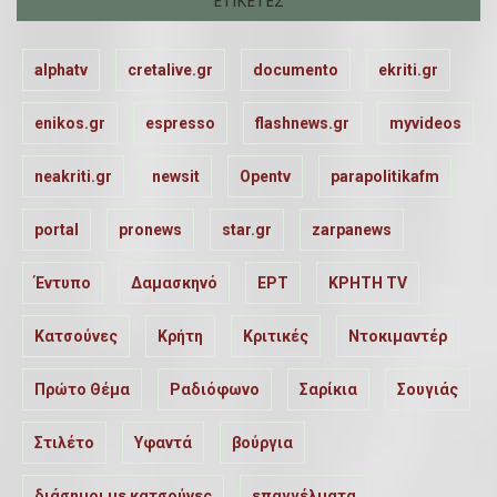
ΕΤΙΚΈΤΕΣ
alphatv
cretalive.gr
documento
ekriti.gr
enikos.gr
espresso
flashnews.gr
myvideos
neakriti.gr
newsit
Opentv
parapolitikafm
portal
pronews
star.gr
zarpanews
Έντυπο
Δαμασκηνό
ΕΡΤ
ΚΡΗΤΗ TV
Κατσούνες
Κρήτη
Κριτικές
Ντοκιμαντέρ
Πρώτο Θέμα
Ραδιόφωνο
Σαρίκια
Σουγιάς
Στιλέτο
Υφαντά
βούργια
διάσημοι με κατσούνες
επαγγέλματα