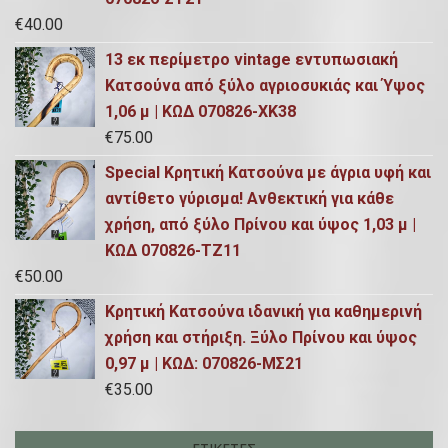
€
40.00
13 εκ περίμετρο vintage εντυπωσιακή
Κατσούνα από ξύλο αγριοσυκιάς και Ύψος
1,06 μ | ΚΩΔ 070826-ΧΚ38
€
75.00
Special Κρητική Κατσούνα με άγρια υφή και
αντίθετο γύρισμα! Ανθεκτική για κάθε
χρήση, από ξύλο Πρίνου και ύψος 1,03 μ |
ΚΩΔ 070826-ΤΖ11
€
50.00
Κρητική Κατσούνα ιδανική για καθημερινή
χρήση και στήριξη. Ξύλο Πρίνου και ύψος
0,97 μ | ΚΩΔ: 070826-ΜΣ21
€
35.00