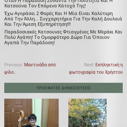
Όταν Η Παράδοση Συναντά Την Ποιότητα Και Η
P
Κατσούνα Τον Επόμενο Κάτοχό Της!
o
Έχω Αγοράσει 2 Φορές Και Η Μία Είναι Καλύτερη
P
s
Από Την Άλλη… Συγχαρητήρια Για Την Καλή Δουλειά
o
Και Την Άμεση Εξυπηρέτηση!!!
t
s
Παραδοσιακές Κατσουνες Φτιαγμένες Με Μεράκι Και
e
P
Πολύ Αγάπη! Το Ομορφότερο Δώρο Για Όποιον
t
d
o
Αγαπά Την Παράδοση!
e
o
s
d
n
t
o
1
Π
e
Previous:
Μαντινάδα από
Next:
Εκπληκτική η
n
5
d
φίλο…
φωτογραφία του Χρήστου
λ
1
Ο
o
5
κ
ο
n
ΠΡΟΣΦΑΤΕΣ ΔΗΜΟΣΙΕΥΣΕΙΣ
Ο
τ
1
ή
κ
ω
5
τ
β
γ
Ο
ω
ρ
κ
η
β
ί
τ
ρ
ο