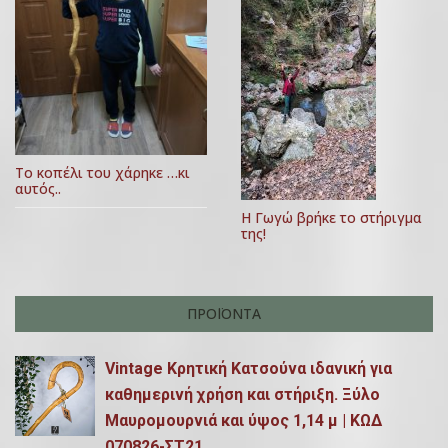
σ
ω
ί
υ
β
η
ο
,
ρ
υ
ά
2
ί
,
0
ο
ρ
2
2
υ
0
θ
1
,
Το κοπέλι του χάρηκε …κι
2
αυτός..
2
ρ
1
0
Η Γωγώ βρήκε το στήριγμα
ω
της!
2
ν
1
ΠΡΟΪΌΝΤΑ
Vintage Κρητική Κατσούνα ιδανική για
καθημερινή χρήση και στήριξη. Ξύλο
Μαυρομουρνιά και ύψος 1,14 μ | ΚΩΔ
070826-ΣΤ21