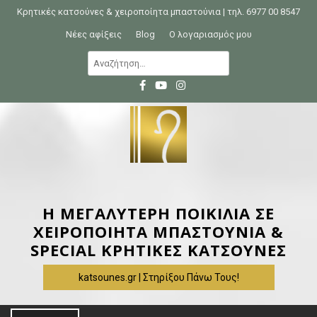
S
Κρητικές κατσούνες & χειροποίητα μπαστούνια | τηλ. 6977 00 8547
k
Νέες αφίξεις
Blog
Ο λογαριασμός μου
i
Α
p
ν
t
α
o
ζ
c
ή
o
τ
n
η
t
σ
e
η
Η ΜΕΓΑΛΥΤΕΡΗ ΠΟΙΚΙΛΙΑ ΣΕ
n
γ
ΧΕΙΡΟΠΟΙΗΤΑ ΜΠΑΣΤΟΥΝΙΑ &
t
ι
SPECIAL ΚΡΗΤΙΚΕΣ ΚΑΤΣΟΥΝΕΣ
α
katsounes.gr | Στηρίξου Πάνω Τους!
: