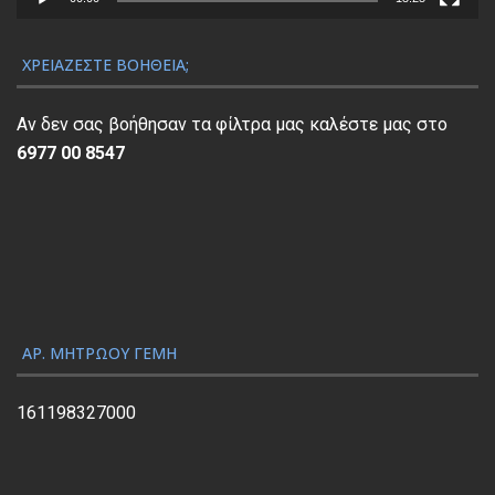
α
Α
ν
ΧΡΕΙΆΖΕΣΤΕ ΒΟΉΘΕΙΑ;
α
π
Αν δεν σας βοήθησαν τα φίλτρα μας καλέστε μας στο
α
6977 00 8547
ρ
α
γ
ω
γ
ή
ς
ΑΡ. ΜΗΤΡΏΟΥ ΓΕΜΗ
Β
ί
161198327000
ν
τ
ε