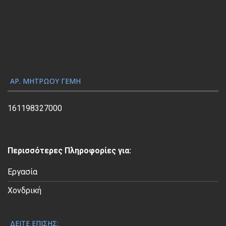
α
γ
ω
γ
ή
ς
ΑΡ. ΜΗΤΡΏΟΥ ΓΕΜΗ
Β
ί
161198327000
ν
τ
ε
Περισσότερες Πληροφορίες για:
ο
Εργασία
Χονδρική
ΔΕΊΤΕ ΕΠΊΣΗΣ: