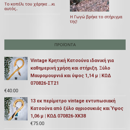
θ
Το κοπέλι του χάρηκε …κι
0
αυτός..
ρ
2
Η Γωγώ βρήκε το στήριγμα
ω
της!
3
ν
ΠΡΟΪΌΝΤΑ
Vintage Κρητική Κατσούνα ιδανική για
καθημερινή χρήση και στήριξη. Ξύλο
Μαυρομουρνιά και ύψος 1,14 μ | ΚΩΔ
070826-ΣΤ21
€
40.00
13 εκ περίμετρο vintage εντυπωσιακή
Κατσούνα από ξύλο αγριοσυκιάς και Ύψος
1,06 μ | ΚΩΔ 070826-ΧΚ38
€
75.00