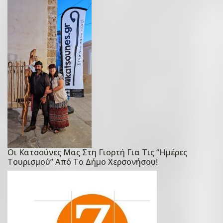
Οι Κατσούνες Μας Στη Γιορτή Για Τις “Ημέρες
P
Τουρισμού” Από Το Δήμο Χερσονήσου!
o
s
t
e
d