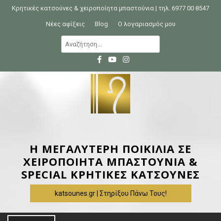
S
Κρητικές κατσούνες & χειροποίητα μπαστούνια | τηλ. 6977 00 8547
k
Νέες αφίξεις
Blog
Ο λογαριασμός μου
i
Α
p
ν
t
α
o
ζ
c
ή
o
τ
n
η
t
σ
e
η
Η ΜΕΓΑΛΥΤΕΡΗ ΠΟΙΚΙΛΙΑ ΣΕ
n
γ
ΧΕΙΡΟΠΟΙΗΤΑ ΜΠΑΣΤΟΥΝΙΑ &
t
ι
SPECIAL ΚΡΗΤΙΚΕΣ ΚΑΤΣΟΥΝΕΣ
α
katsounes.gr | Στηρίξου Πάνω Τους!
: