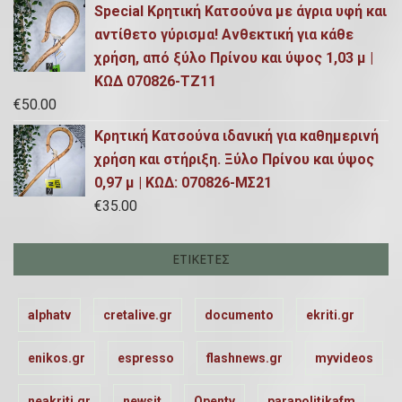
Special Κρητική Κατσούνα με άγρια υφή και
αντίθετο γύρισμα! Ανθεκτική για κάθε
χρήση, από ξύλο Πρίνου και ύψος 1,03 μ |
ΚΩΔ 070826-ΤΖ11
€
50.00
Κρητική Κατσούνα ιδανική για καθημερινή
χρήση και στήριξη. Ξύλο Πρίνου και ύψος
0,97 μ | ΚΩΔ: 070826-ΜΣ21
€
35.00
ΕΤΙΚΈΤΕΣ
alphatv
cretalive.gr
documento
ekriti.gr
enikos.gr
espresso
flashnews.gr
myvideos
neakriti.gr
newsit
Opentv
parapolitikafm