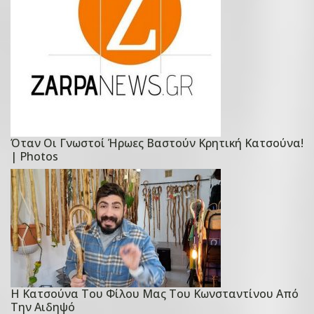
o
n
2
9
Σ
ε
π
τ
Όταν Οι Γνωστοί Ήρωες Βαστούν Κρητική Κατσούνα!
P
| Photos
ε
o
μ
s
β
t
ρ
e
ί
d
ο
o
υ
n
,
Η Κατσούνα Του Φίλου Μας Του Κωνσταντίνου Από
1
P
2
Την Αιδηψό
6