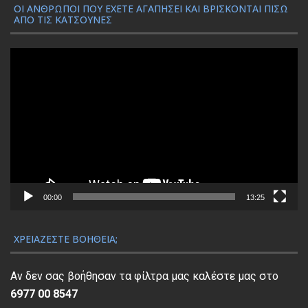
ΟΙ ΆΝΘΡΩΠΟΙ ΠΟΥ ΈΧΕΤΕ ΑΓΑΠΉΣΕΙ ΚΑΙ ΒΡΊΣΚΟΝΤΑΙ ΠΊΣΩ
ΑΠΌ ΤΙΣ ΚΑΤΣΟΎΝΕΣ
Π
ρ
ό
γ
ρ
α
μ
μ
α
00:00
13:25
Α
ν
ΧΡΕΙΆΖΕΣΤΕ ΒΟΉΘΕΙΑ;
α
π
Αν δεν σας βοήθησαν τα φίλτρα μας καλέστε μας στο
α
6977 00 8547
ρ