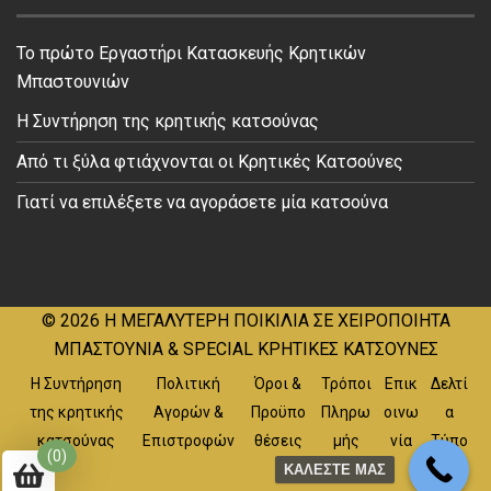
Το πρώτο Εργαστήρι Κατασκευής Κρητικών
Μπαστουνιών
Η Συντήρηση της κρητικής κατσούνας
Από τι ξύλα φτιάχνονται οι Κρητικές Κατσούνες
Γιατί να επιλέξετε να αγοράσετε μία κατσούνα
© 2026
Η ΜΕΓΑΛΥΤΕΡΗ ΠΟΙΚΙΛΙΑ ΣΕ ΧΕΙΡΟΠΟΙΗΤΑ
ΜΠΑΣΤΟΥΝΙΑ & SPECIAL ΚΡΗΤΙΚΕΣ ΚΑΤΣΟΥΝΕΣ
Η Συντήρηση
Πολιτική
Όροι &
Τρόποι
Επικ
Δελτί
της κρητικής
Αγορών &
Προϋπο
Πληρω
οινω
α
κατσούνας
Επιστροφών
θέσεις
μής
νία
Τύπο
(0)
υ
ΚΑΛΕΣΤΕ ΜΑΣ