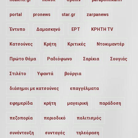
portal
pronews
star.gr
zarpanews
Έντυπο
Δαμασκηνό
ΕΡΤ
ΚΡΗΤΗ TV
Κατσούνες
Κρήτη
Κριτικές
Ντοκιμαντέρ
Πρώτο Θέμα
Ραδιόφωνο
Σαρίκια
Σουγιάς
Στιλέτο
Υφαντά
βούργια
διάσημοι με κατσούνες
επαγγέλματα
εφημερίδα
κρήτη
μαγειρική
παράδοση
πεζοπορία
περιοδικό
πολιτισμός
συνέντευξη
συνταγές
τηλεόραση