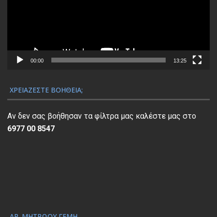
ρ
α
μ
μ
α
00:00
13:25
Α
ν
ΧΡΕΙΆΖΕΣΤΕ ΒΟΉΘΕΙΑ;
α
π
Αν δεν σας βοήθησαν τα φίλτρα μας καλέστε μας στο
α
6977 00 8547
ρ
α
γ
ω
γ
ή
ς
ΑΡ. ΜΗΤΡΏΟΥ ΓΕΜΗ