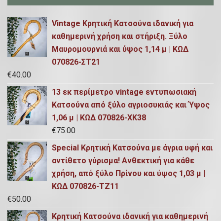
Vintage Κρητική Κατσούνα ιδανική για
καθημερινή χρήση και στήριξη. Ξύλο
Μαυρομουρνιά και ύψος 1,14 μ | ΚΩΔ
070826-ΣΤ21
€
40.00
13 εκ περίμετρο vintage εντυπωσιακή
Κατσούνα από ξύλο αγριοσυκιάς και Ύψος
1,06 μ | ΚΩΔ 070826-ΧΚ38
€
75.00
Special Κρητική Κατσούνα με άγρια υφή και
αντίθετο γύρισμα! Ανθεκτική για κάθε
χρήση, από ξύλο Πρίνου και ύψος 1,03 μ |
ΚΩΔ 070826-ΤΖ11
€
50.00
Κρητική Κατσούνα ιδανική για καθημερινή