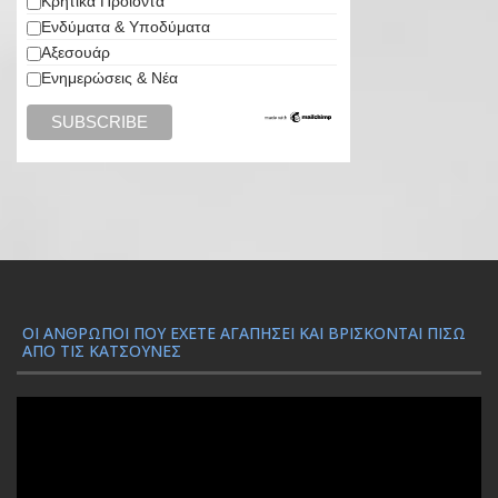
Κρητικά Προϊόντα
Ενδύματα & Υποδύματα
Αξεσουάρ
Ενημερώσεις & Νέα
ΟΙ ΆΝΘΡΩΠΟΙ ΠΟΥ ΈΧΕΤΕ ΑΓΑΠΉΣΕΙ ΚΑΙ ΒΡΊΣΚΟΝΤΑΙ ΠΊΣΩ
ΑΠΌ ΤΙΣ ΚΑΤΣΟΎΝΕΣ
Π
ρ
ό
γ