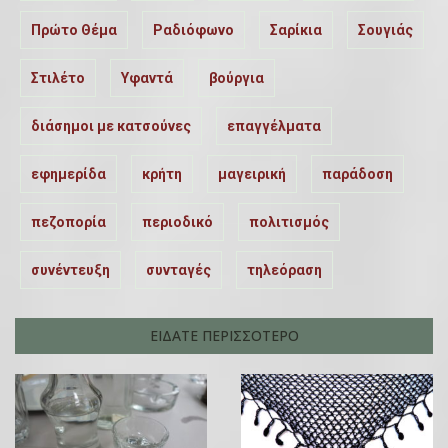
Πρώτο Θέμα
Ραδιόφωνο
Σαρίκια
Σουγιάς
Στιλέτο
Υφαντά
βούργια
διάσημοι με κατσούνες
επαγγέλματα
εφημερίδα
κρήτη
μαγειρική
παράδοση
πεζοπορία
περιοδικό
πολιτισμός
συνέντευξη
συνταγές
τηλεόραση
ΕΙΔΑΤΕ ΠΕΡΙΣΣΟΤΕΡΟ