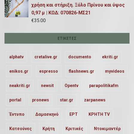
χρήση και στήριξη. Ξύλο Πρίνου και ύψος
0,97 μ | ΚΩΔ: 070826-ΜΣ21
€
35.00
ΕΤΙΚΈΤΕΣ
alphatv
cretalive.gr
documento
ekriti.gr
enikos.gr
espresso
flashnews.gr
myvideos
neakriti.gr
newsit
Opentv
parapolitikafm
portal
pronews
star.gr
zarpanews
Έντυπο
Δαμασκηνό
ΕΡΤ
ΚΡΗΤΗ TV
Κατσούνες
Κρήτη
Κριτικές
Ντοκιμαντέρ