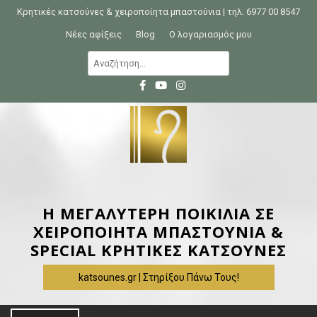
S
Κρητικές κατσούνες & χειροποίητα μπαστούνια | τηλ. 6977 00 8547
k
Νέες αφίξεις
Blog
Ο λογαριασμός μου
i
Α
p
ν
t
α
o
ζ
c
ή
o
τ
n
η
t
σ
e
η
Η ΜΕΓΑΛΥΤΕΡΗ ΠΟΙΚΙΛΙΑ ΣΕ
n
γ
ΧΕΙΡΟΠΟΙΗΤΑ ΜΠΑΣΤΟΥΝΙΑ &
t
ι
SPECIAL ΚΡΗΤΙΚΕΣ ΚΑΤΣΟΥΝΕΣ
α
katsounes.gr | Στηρίξου Πάνω Τους!
: