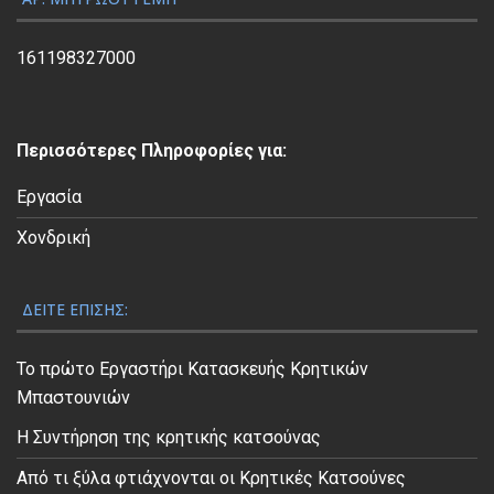
Β
ί
161198327000
ν
τ
ε
Περισσότερες Πληροφορίες για:
ο
Εργασία
Χονδρική
ΔΕΊΤΕ ΕΠΊΣΗΣ:
Το πρώτο Εργαστήρι Κατασκευής Κρητικών
Μπαστουνιών
Η Συντήρηση της κρητικής κατσούνας
Από τι ξύλα φτιάχνονται οι Κρητικές Κατσούνες