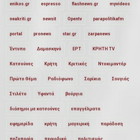
enikos.gr
espresso
flashnews.gr
myvideos
neakriti.gr
newsit
Opentv
parapolitikafm
portal
pronews
star.gr
zarpanews
Έντυπο
Δαμασκηνό
ΕΡΤ
ΚΡΗΤΗ TV
Κατσούνες
Κρήτη
Κριτικές
Ντοκιμαντέρ
Πρώτο Θέμα
Ραδιόφωνο
Σαρίκια
Σουγιάς
Στιλέτο
Υφαντά
βούργια
διάσημοι με κατσούνες
επαγγέλματα
εφημερίδα
κρήτη
μαγειρική
παράδοση
πεζοπορία
περιοδικό
πολιτισμός