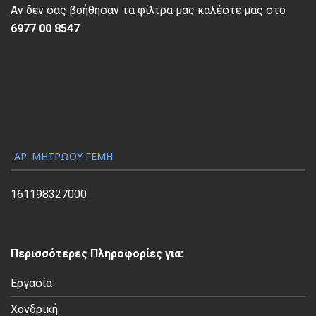
π
Αν δεν σας βοήθησαν τα φίλτρα μας καλέστε μας στο
α
6977 00 8547
ρ
α
γ
ω
γ
ή
ς
ΑΡ. ΜΗΤΡΏΟΥ ΓΕΜΗ
Β
ί
161198327000
ν
τ
ε
Περισσότερες Πληροφορίες για:
ο
Εργασία
Χονδρική