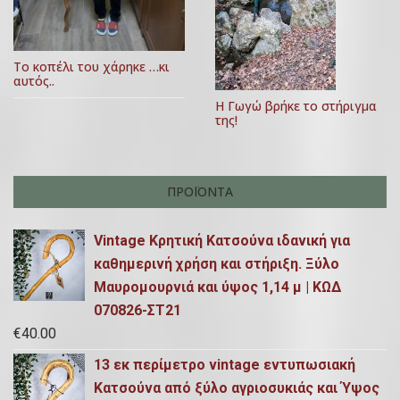
ρ
ρ
ί
θ
Το κοπέλι του χάρηκε …κι
ο
αυτός..
ρ
υ
Η Γωγώ βρήκε το στήριγμα
,
ω
της!
2
ν
0
1
ΠΡΟΪΌΝΤΑ
7
Vintage Κρητική Κατσούνα ιδανική για
καθημερινή χρήση και στήριξη. Ξύλο
Μαυρομουρνιά και ύψος 1,14 μ | ΚΩΔ
070826-ΣΤ21
€
40.00
13 εκ περίμετρο vintage εντυπωσιακή
Κατσούνα από ξύλο αγριοσυκιάς και Ύψος