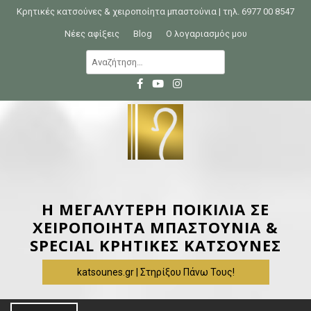
S
Κρητικές κατσούνες & χειροποίητα μπαστούνια | τηλ. 6977 00 8547
k
Νέες αφίξεις
Blog
Ο λογαριασμός μου
i
Α
p
ν
t
α
o
ζ
c
ή
o
τ
n
η
t
σ
e
η
Η ΜΕΓΑΛΥΤΕΡΗ ΠΟΙΚΙΛΙΑ ΣΕ
n
γ
ΧΕΙΡΟΠΟΙΗΤΑ ΜΠΑΣΤΟΥΝΙΑ &
t
ι
SPECIAL ΚΡΗΤΙΚΕΣ ΚΑΤΣΟΥΝΕΣ
α
katsounes.gr | Στηρίξου Πάνω Τους!
: