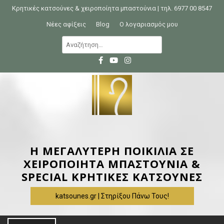
S
Κρητικές κατσούνες & χειροποίητα μπαστούνια | τηλ. 6977 00 8547
k
Νέες αφίξεις
Blog
Ο λογαριασμός μου
i
Α
p
ν
t
α
o
ζ
c
ή
o
τ
n
η
t
σ
e
η
Η ΜΕΓΑΛΥΤΕΡΗ ΠΟΙΚΙΛΙΑ ΣΕ
n
γ
ΧΕΙΡΟΠΟΙΗΤΑ ΜΠΑΣΤΟΥΝΙΑ &
t
ι
SPECIAL ΚΡΗΤΙΚΕΣ ΚΑΤΣΟΥΝΕΣ
α
katsounes.gr | Στηρίξου Πάνω Τους!
: