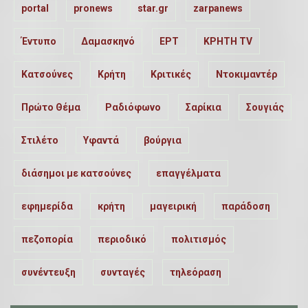
portal
pronews
star.gr
zarpanews
Έντυπο
Δαμασκηνό
ΕΡΤ
ΚΡΗΤΗ TV
Κατσούνες
Κρήτη
Κριτικές
Ντοκιμαντέρ
Πρώτο Θέμα
Ραδιόφωνο
Σαρίκια
Σουγιάς
Στιλέτο
Υφαντά
βούργια
διάσημοι με κατσούνες
επαγγέλματα
εφημερίδα
κρήτη
μαγειρική
παράδοση
πεζοπορία
περιοδικό
πολιτισμός
συνέντευξη
συνταγές
τηλεόραση