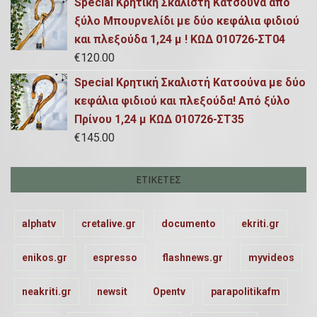
Special Κρητική Σκαλιστή Κατσούνα απο
ξύλο Μπουρνελίδι με δύο κεφάλια φιδιού
και πλεξούδα 1,24 μ ! ΚΩΔ 010726-ΣΤ04
€
120.00
Special Κρητική Σκαλιστή Κατσούνα με δύο
κεφάλια φιδιού και πλεξούδα! Από ξύλο
Πρίνου 1,24 μ ΚΩΔ 010726-ΣΤ35
€
145.00
ΕΤΙΚΈΤΕΣ
alphatv
cretalive.gr
documento
ekriti.gr
enikos.gr
espresso
flashnews.gr
myvideos
neakriti.gr
newsit
Opentv
parapolitikafm