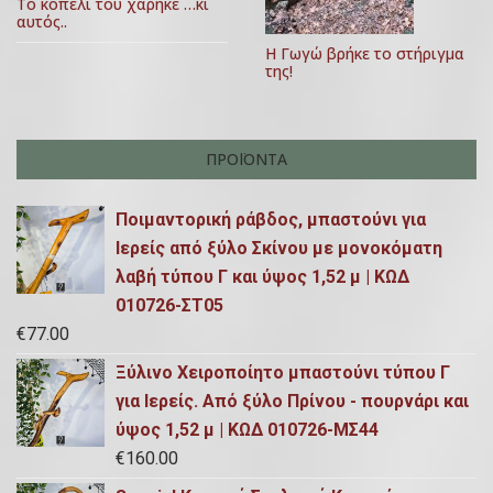
ρ
Το κοπέλι του χάρηκε …κι
,
αυτός..
ω
2
Η Γωγώ βρήκε το στήριγμα
της!
0
ν
2
0
ΠΡΟΪΌΝΤΑ
Ποιμαντορική ράβδος, μπαστούνι για
Ιερείς από ξύλο Σκίνου με μονοκόματη
λαβή τύπου Γ και ύψος 1,52 μ | ΚΩΔ
010726-ΣΤ05
€
77.00
Ξύλινο Χειροποίητο μπαστούνι τύπου Γ
για Ιερείς. Από ξύλο Πρίνου - πουρνάρι και
ύψος 1,52 μ | ΚΩΔ 010726-ΜΣ44
€
160.00