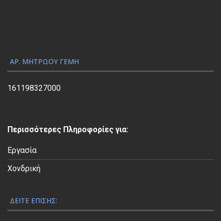
γ
ω
γ
ή
ς
ΑΡ. ΜΗΤΡΏΟΥ ΓΕΜΗ
Β
ί
161198327000
ν
τ
ε
Περισσότερες Πληροφορίες για:
ο
Εργασία
Χονδρική
ΔΕΊΤΕ ΕΠΊΣΗΣ: