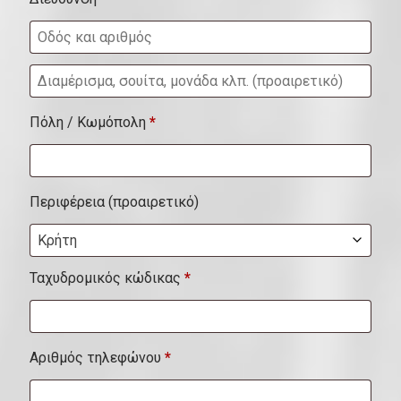
Δ
ι
Πόλη / Κωμόπολη
*
α
μ
έ
Περιφέρεια
(προαιρετικό)
ρ
Κρήτη
ι
σ
Ταχυδρομικός κώδικας
*
μ
α
Αριθμός τηλεφώνου
*
,
σ