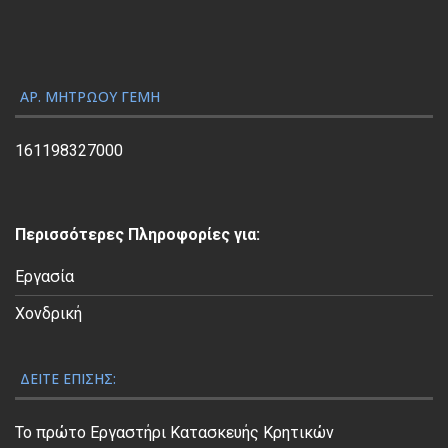
ω
γ
ή
ς
ΑΡ. ΜΗΤΡΏΟΥ ΓΕΜΗ
Β
ί
161198327000
ν
τ
ε
Περισσότερες Πληροφορίες για:
ο
Εργασία
Χονδρική
ΔΕΊΤΕ ΕΠΊΣΗΣ:
Το πρώτο Εργαστήρι Κατασκευής Κρητικών