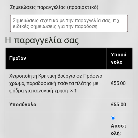
ο
ό
Σημειώσεις παραγγελίας
(προαιρετικό)
υ
)
ί
τ
Η παραγγελία σας
α
,
Υποσύ
Προϊόν
μ
νολο
ο
Χειροποίητη Κρητική Βούργια σε Πράσινο
ν
χρώμα, παραδοσιακή τσάντα πλάτης με
€
55.00
ά
φόδρα για κανονική χρήση
× 1
δ
Υποσύνολο
€
55.00
α
κ
Αποστ
λ
ολή: