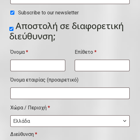
ο
Subscribe to our newsletter
υ
Αποστολή σε διαφορετική
ί
διεύθυνση;
τ
α
Όνομα
*
Επίθετο
*
,
μ
ο
Όνομα εταιρίας
(προαιρετικό)
ν
ά
δ
Χώρα / Περιοχή
*
α
Ελλάδα
κ
Διεύθυνση
*
λ