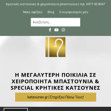
S
Κρητικές κατσούνες & χειροποίητα μπαστούνια | τηλ. 6977 00 8547
k
Νέες αφίξεις
Blog
Ο λογαριασμός μου
i
Α
p
ν
t
α
o
ζ
c
ή
o
τ
n
η
t
σ
e
η
Η ΜΕΓΑΛΥΤΕΡΗ ΠΟΙΚΙΛΙΑ ΣΕ
n
γ
ΧΕΙΡΟΠΟΙΗΤΑ ΜΠΑΣΤΟΥΝΙΑ &
t
ι
SPECIAL ΚΡΗΤΙΚΕΣ ΚΑΤΣΟΥΝΕΣ
α
katsounes.gr | Στηρίξου Πάνω Τους!
: