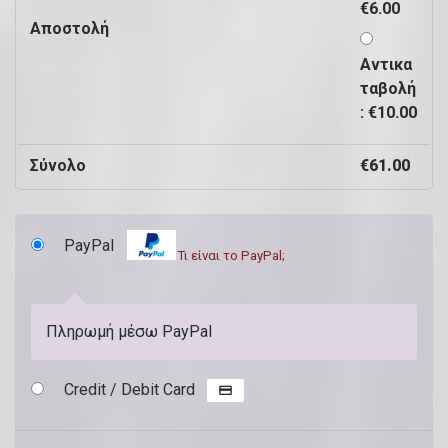
π
€
6.00
Αποστολή
.
Αντικα
ταβολή
(
:
€
10.00
π
Σύνολο
ρ
€
61.00
ο
α
PayPal
Τι είναι το PayPal;
ι
ρ
ε
Πληρωμή μέσω PayPal
τ
ι
Credit / Debit Card
κ