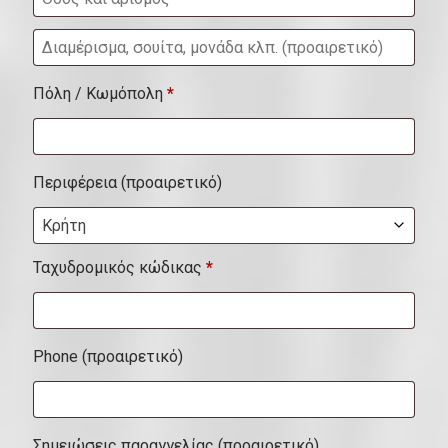
.
Δ
ι
(
Πόλη / Κωμόπολη
*
α
π
μ
ρ
έ
Περιφέρεια
(προαιρετικό)
ο
ρ
α
Κρήτη
ι
ι
σ
Ταχυδρομικός κώδικας
*
ρ
μ
ε
α
τ
Phone
(προαιρετικό)
,
ι
σ
κ
ο
ό
Σημειώσεις παραγγελίας
(προαιρετικό)