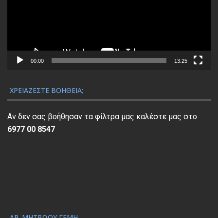
ρ
α
μ
μ
α
00:00
13:25
Α
ν
ΧΡΕΙΆΖΕΣΤΕ ΒΟΉΘΕΙΑ;
α
π
Αν δεν σας βοήθησαν τα φίλτρα μας καλέστε μας στο
α
6977 00 8547
ρ
α
γ
ω
γ
ή
ς
ΑΡ. ΜΗΤΡΏΟΥ ΓΕΜΗ