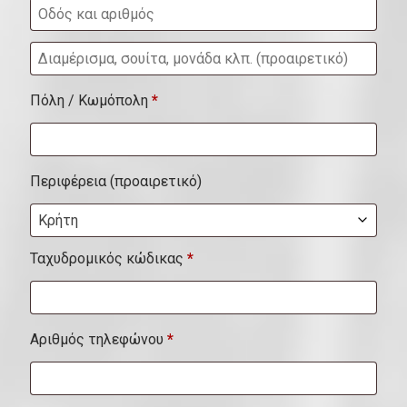
Δ
ι
Πόλη / Κωμόπολη
*
α
μ
έ
Περιφέρεια
(προαιρετικό)
ρ
Κρήτη
ι
σ
Ταχυδρομικός κώδικας
*
μ
α
Αριθμός τηλεφώνου
*
,
σ
ο