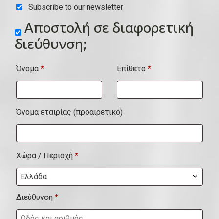
Subscribe to our newsletter
υ
Αποστολή σε διαφορετική
ί
διεύθυνση;
τ
α
Όνομα
*
Επίθετο
*
,
μ
ο
Όνομα εταιρίας
(προαιρετικό)
ν
ά
δ
Χώρα / Περιοχή
*
α
Ελλάδα
κ
Διεύθυνση
*
λ
π