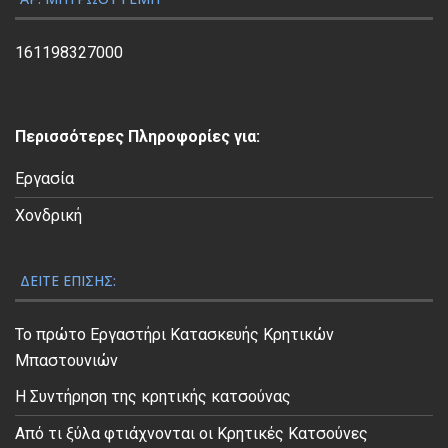
Β
ί
161198327000
ν
τ
ε
Περισσότερες Πληροφορίες για:
ο
Εργασία
Χονδρική
ΔΕΊΤΕ ΕΠΊΣΗΣ:
Το πρώτο Εργαστήρι Κατασκευής Κρητικών
Μπαστουνιών
Η Συντήρηση της κρητικής κατσούνας
Από τι ξύλα φτιάχνονται οι Κρητικές Κατσούνες