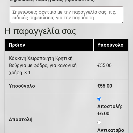
υ
)
ί
τ
Η παραγγελία σας
α
,
Προϊόν
Υποσύνολο
μ
Κόκκινη Χειροποίητη Κρητική
ο
Βούργια με φόδρα, για κανονική
€
55.00
ν
χρήση
× 1
ά
Υποσύνολο
€
55.00
δ
α
Αποστολή:
κ
€
6.00
λ
Αποστολή
π
Αντικαταβο