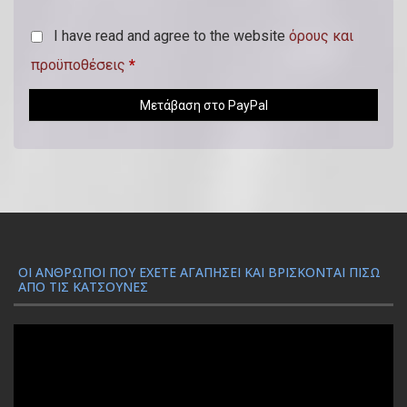
)
I have read and agree to the website
όρους και
προϋποθέσεις
*
Μετάβαση στο PayPal
ΟΙ ΆΝΘΡΩΠΟΙ ΠΟΥ ΈΧΕΤΕ ΑΓΑΠΉΣΕΙ ΚΑΙ ΒΡΊΣΚΟΝΤΑΙ ΠΊΣΩ
ΑΠΌ ΤΙΣ ΚΑΤΣΟΎΝΕΣ
Π
ρ
ό
γ