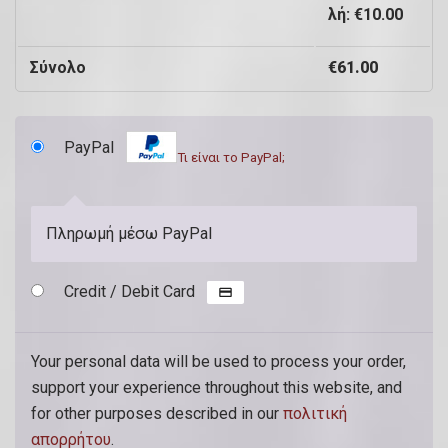
.
λή:
€
10.00
Σύνολο
€
61.00
(
π
ρ
PayPal
Τι είναι το PayPal;
ο
α
Πληρωμή μέσω PayPal
ι
ρ
Credit / Debit Card
ε
τ
Your personal data will be used to process your order,
ι
support your experience throughout this website, and
κ
for other purposes described in our
πολιτική
ό
απορρήτου
.