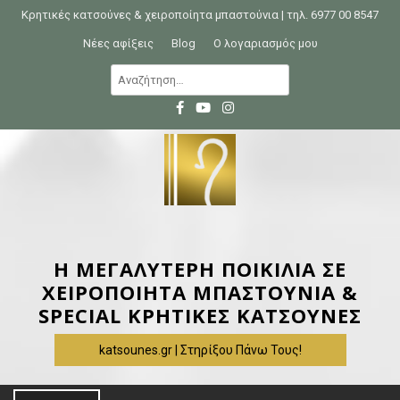
S
Κρητικές κατσούνες & χειροποίητα μπαστούνια | τηλ. 6977 00 8547
k
Νέες αφίξεις
Blog
Ο λογαριασμός μου
i
Α
p
ν
t
α
o
ζ
c
ή
o
τ
n
η
t
σ
e
η
Η ΜΕΓΑΛΥΤΕΡΗ ΠΟΙΚΙΛΙΑ ΣΕ
n
γ
ΧΕΙΡΟΠΟΙΗΤΑ ΜΠΑΣΤΟΥΝΙΑ &
t
ι
SPECIAL ΚΡΗΤΙΚΕΣ ΚΑΤΣΟΥΝΕΣ
α
katsounes.gr | Στηρίξου Πάνω Τους!
: