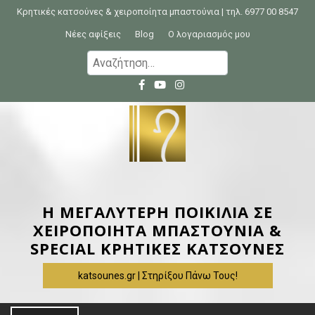
S
Κρητικές κατσούνες & χειροποίητα μπαστούνια | τηλ. 6977 00 8547
k
Νέες αφίξεις
Blog
Ο λογαριασμός μου
i
Α
p
ν
t
α
o
ζ
c
ή
o
τ
n
η
t
σ
e
η
Η ΜΕΓΑΛΥΤΕΡΗ ΠΟΙΚΙΛΙΑ ΣΕ
n
γ
ΧΕΙΡΟΠΟΙΗΤΑ ΜΠΑΣΤΟΥΝΙΑ &
t
ι
SPECIAL ΚΡΗΤΙΚΕΣ ΚΑΤΣΟΥΝΕΣ
α
katsounes.gr | Στηρίξου Πάνω Τους!
: