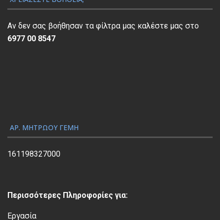
α
π
Αν δεν σας βοήθησαν τα φίλτρα μας καλέστε μας στο
α
6977 00 8547
ρ
α
γ
ω
γ
ή
ς
ΑΡ. ΜΗΤΡΏΟΥ ΓΕΜΗ
Β
ί
161198327000
ν
τ
ε
Περισσότερες Πληροφορίες για:
ο
Εργασία