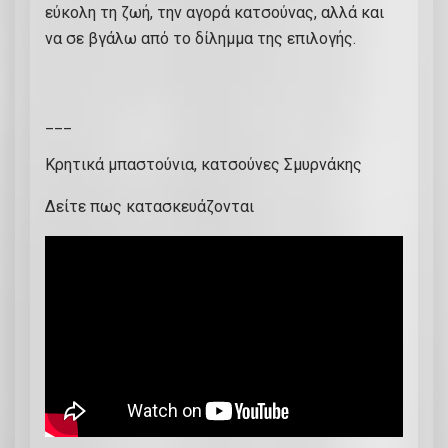
εύκολη τη ζωή, την αγορά κατσούνας, αλλά και
0
να σε βγάλω από το δίλημμα της επιλογής.
€
π
ο
σ
___
ό
Κρητικά μπαστούνια, κατσούνες Σμυρνάκης
τ
η
Δείτε πως κατασκευάζονται
τ
α