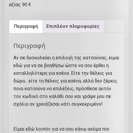
γ
ή
Κ
Περιγραφή
Επιπλέον πληροφορίες
α
τ
σ
Περιγραφή
ο
Αν σε δυσκολεύει η επιλογή της κατσούνας, είμαι
ύ
εδώ για να σε βοηθήσω ώστε να σου έρθει η
ν
καταλληλότερη για εσένα. Είτε την θέλεις για
α
δώρο, είτε τη θέλεις για εσένα, αλλά δεν ξέρεις
ς
ποια κατσούνα να επιλέξεις, πρόσθεσε αυτόν
α
τον κωδικό στο καλάθι σου και γράψε μου σε
ξ
σχόλιο αν χρειάζεσαι κάτι συγκεκριμένο!
ί
α
ς
Είμαι εδώ λοιπόν για να σου κάνω ακόμα πιο
9