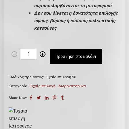
συμπεριλαμβάνονται τα μεταφορικά
Δεν σου δίνεται η δυνατότητα επιλογής
ύψους, βάρους ή κάποιας συλλεκτικής
κατσούνας
Τ
Προσθήκη στο καλάθι
υ
χ
α
Κωδικός προϊόντος:
Τυχαία επιλογή 90
ί
Κατηγορία:
Τυχαία επιλογή - Δωροκατσούνα
α
ε
Share Now:
π
ι
λ
ο