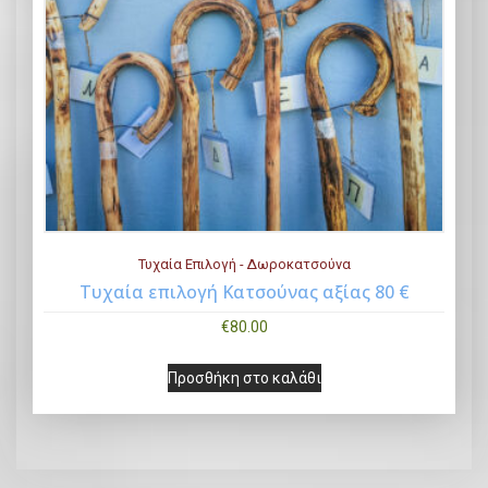
Τυχαία Επιλογή - Δωροκατσούνα
Τυχαία επιλογή Κατσούνας αξίας 80 €
Buy Now
€
80.00
Προσθήκη στο καλάθι