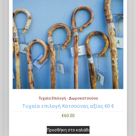
Τυχαία Επιλογή - Δωροκατσούνα
Τυχαία επιλογή Κατσούνας αξίας 60 €
Buy Now
€
60.00
Προσθήκη στο καλάθι