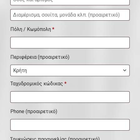
.
Δ
ι
(
Πόλη / Κωμόπολη
*
α
π
μ
ρ
έ
Περιφέρεια
(προαιρετικό)
ο
ρ
α
Κρήτη
ι
ι
σ
Ταχυδρομικός κώδικας
*
ρ
μ
ε
α
τ
Phone
(προαιρετικό)
,
ι
σ
κ
ο
ό
Σημειώσεις παραγγελίας
(προαιρετικό)