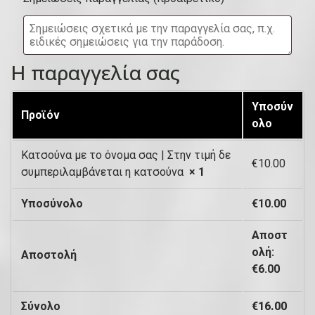
υ
)
ί
τ
Η παραγγελία σας
α
,
Υποσύν
Προϊόν
μ
ολο
ο
Κατσούνα με το όνομα σας | Στην τιμή δε
€
10.00
ν
συμπεριλαμβάνεται η κατσούνα
× 1
ά
Υποσύνολο
€
10.00
δ
α
Αποστ
ολή:
Αποστολή
κ
€
6.00
λ
π
Σύνολο
€
16.00