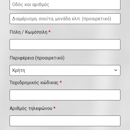
Δ
ι
Πόλη / Κωμόπολη
*
α
μ
έ
Περιφέρεια
(προαιρετικό)
ρ
Κρήτη
ι
σ
Ταχυδρομικός κώδικας
*
μ
α
Αριθμός τηλεφώνου
*
,
σ
ο