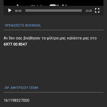
μ
α
00:00
13:25
Α
ν
ΧΡΕΙΆΖΕΣΤΕ ΒΟΉΘΕΙΑ;
α
π
Αν δεν σας βοήθησαν τα φίλτρα μας καλέστε μας στο
α
6977 00 8547
ρ
α
γ
ω
γ
ή
ς
ΑΡ. ΜΗΤΡΏΟΥ ΓΕΜΗ
Β
ί
161198327000
ν