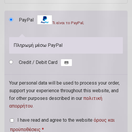
.
PayPal
(
Τι είναι το PayPal;
π
ρ
Πληρωμή μέσω PayPal
ο
α
Credit / Debit Card
ι
ρ
Your personal data will be used to process your order,
ε
support your experience throughout this website, and
τ
for other purposes described in our
πολιτική
απορρήτου
.
ι
κ
I have read and agree to the website
όρους και
ό
προϋποθέσεις
*