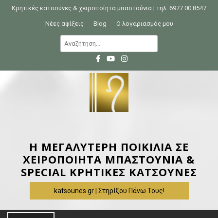
S
Κρητικές κατσούνες & χειροποίητα μπαστούνια | τηλ. 6977 00 8547
k
Νέες αφίξεις
Blog
Ο λογαριασμός μου
i
Α
p
ν
t
α
o
ζ
c
ή
o
τ
n
η
t
σ
e
η
Η ΜΕΓΑΛΥΤΕΡΗ ΠΟΙΚΙΛΙΑ ΣΕ
n
γ
ΧΕΙΡΟΠΟΙΗΤΑ ΜΠΑΣΤΟΥΝΙΑ &
t
ι
SPECIAL ΚΡΗΤΙΚΕΣ ΚΑΤΣΟΥΝΕΣ
α
katsounes.gr | Στηρίξου Πάνω Τους!
: