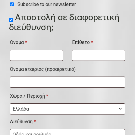
Subscribe to our newsletter
υ
Αποστολή σε διαφορετική
ί
διεύθυνση;
τ
α
Όνομα
*
Επίθετο
*
,
μ
ο
Όνομα εταιρίας
(προαιρετικό)
ν
ά
δ
Χώρα / Περιοχή
*
α
Ελλάδα
κ
Διεύθυνση
*
λ
π