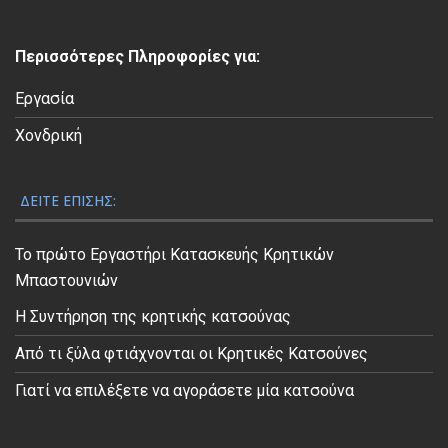
τ
ε
Περισσότερες Πληροφορίες για:
ο
Εργασία
Χονδρική
ΔΕΊΤΕ ΕΠΊΣΗΣ:
Το πρώτο Εργαστήρι Κατασκευής Κρητικών
Μπαστουνιών
Η Συντήρηση της κρητικής κατσούνας
Από τι ξύλα φτιάχνονται οι Κρητικές Κατσούνες
Γιατί να επιλέξετε να αγοράσετε μία κατσούνα