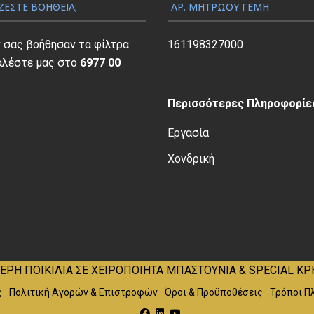
ΖΕΣΤΕ ΒΟΉΘΕΙΑ;
ΑΡ. ΜΗΤΡΏΟΥ ΓΕΜΗ
e
ή
w
ε
w
ε
a
ί
ν σας βοήθησαν τα φίλτρα
161198327000
a
ί
s
ν
αλέστε μας στο
6977 00
s
ν
:
α
:
α
€
ι
€
ι
Περισσότερες Πληροφορίες
2
:
3
:
0
€
Εργασία
2
€
.
1
.
2
Χονδρική
0
5
0
7
0
.
0
.
.
0
.
0
0
0
.
.
ΕΡΗ ΠΟΙΚΙΛΙΑ ΣΕ ΧΕΙΡΟΠΟΙΗΤΑ ΜΠΑΣΤΟΥΝΙΑ & SPECIAL ΚΡ
ς
Πολιτική Αγορών & Επιστροφών
Όροι & Προϋποθέσεις
Τρόποι Π