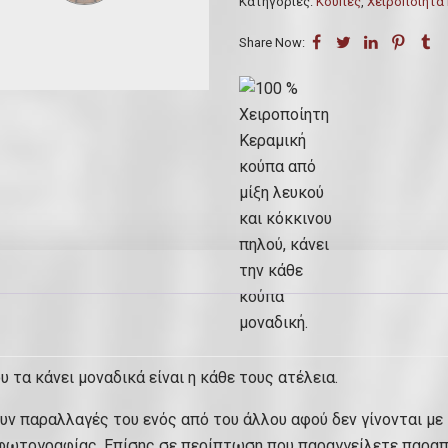
Κατηγορίες:
Κούπες
,
Χειροποίητα 
0
.
Share Now:
υ τα κάνει μοναδικά είναι η κάθε τους ατέλεια.
ουν παραλλαγές του ενός από του άλλου αφού δεν γίνονται με
 φωτογραφίας. Επίσης σε περίπτωση που παραγγείλετε παραπ