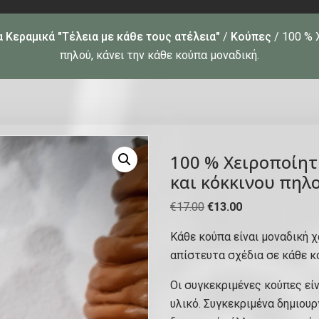
 Κεραμικά "Τέλεια με κάθε τους ατέλεια"
/
Κούπες
/ 100 % 
πηλού, κάνει την κάθε κούπα μοναδική.
100 % Χειροποίητ
και κόκκινου πηλο
O
Η
€
17.00
€
13.00
r
τ
Κάθε κούπα είναι μοναδική χ
i
ρ
απίστευτα σχέδια σε κάθε κ
g
έ
i
χ
Οι συγκεκριμένες κούπες εί
n
ο
υλικό. Συγκεκριμένα δημιου
a
υ