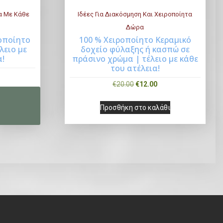
α Με Κάθε
Ιδέες Για Διακόσμηση Και Χειροποίητα
Δώρα
οποίητο
100 % Χειροποίητο Κεραμικό
Now
Buy Now
λειο με
δοχείο φύλαξης ή κασπώ σε
α!
πράσινο χρώμα | τέλειο με κάθε
του ατέλεια!
O
Η
€
20.00
€
12.00
r
τ
Προσθήκη στο καλάθι
i
ρ
g
έ
i
χ
n
ο
a
υ
l
σ
p
α
r
τ
i
ι