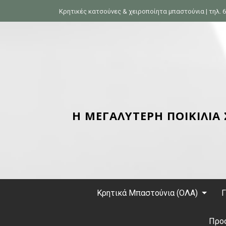
S
Κρητικές κατσούνες & χειροποίητα μπαστούνια | τηλ. 6
k
i
p
t
o
c
o
n
Η ΜΕΓΑΛΥΤΕΡΗ ΠΟΙΚΙΛΙΑ
t
e
n
t
Κρητικά Μπαστούνια (ΟΛΑ)
Γ
Προ