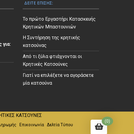
c
μ
ΔΕΊΤΕ ΕΠΊΣΗΣ:
e
ή
w
ε
Το πρώτο Εργαστήρι Κατασκευής
a
ί
Κρητικών Μπαστουνιών
s
ν
Η Συντήρηση της κρητικής
:
α
 για:
κατσούνας
€
ι
Από τι ξύλα φτιάχνονται οι
2
:
Κρητικές Κατσούνες
0
€
.
1
Γιατί να επιλέξετε να αγοράσετε
0
2
μία κατσούνα
0
.
.
0
0
.
ΗΤΙΚΕΣ ΚΑΤΣΟΥΝΕΣ
(0)
ληρωμής
Επικοινωνία
Δελτία Τύπου