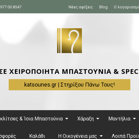
977 00 8547
Νέες αφίξεις
Blog
Ο λογαριασμ
 ΣΕ ΧΕΙΡΟΠΟΙΗΤΑ ΜΠΑΣΤΟΥΝΙΑ & SPEC
katsounes.gr | Στηρίξου Πάνω Τους!
κλίτσες & Ίσια Μπαστούνια
Χάραξη
Μαντήλια
σφορές
Καλάθι
Η Οικογένεια μας
Λοιπά Προϊ