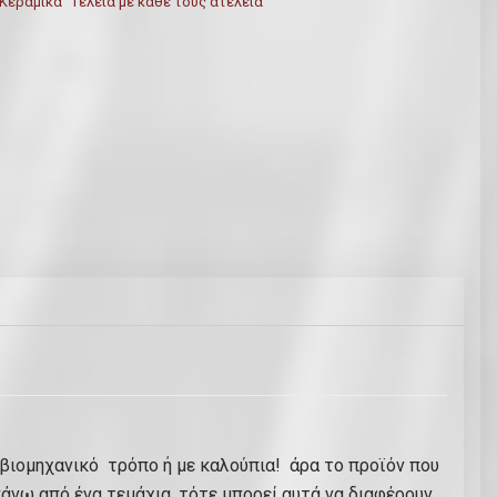
Κεραμικά "Τέλεια με κάθε τους ατέλεια"
 βιομηχανικό τρόπο ή με καλούπια! άρα το προϊόν που
άνω από ένα τεμάχια, τότε μπορεί αυτά να διαφέρουν