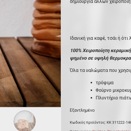
δημιουργία άλλων χειροποίη
l
σ
p
α
r
τ
i
ι
c
μ
Ιδανική για καφέ, τσάι ή ότι
e
ή
100% Χειροποίητη κεραμική
w
ε
ψημένο σε υψηλή θερμοκρα
a
ί
s
ν
Όλα τα υαλώματα που χρησιμ
:
α
τρόφιμα
€
ι
Φούρνο μικροκυ
1
:
Πλυντήριο πιάτ
7
€
.
1
Εξαντλημένο
0
3
0
.
Κωδικός προϊόντος:
ΚΚ 311222-14
.
0