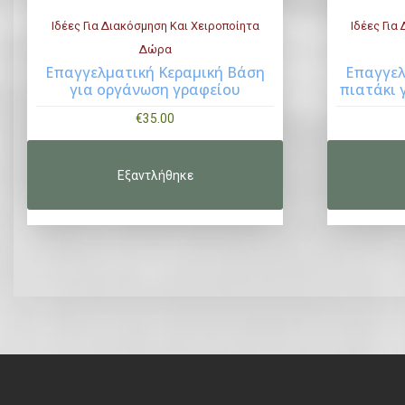
Ιδέες Για Διακόσμηση Και Χειροποίητα
Ιδέες Για
Δώρα
Επαγγελματική Κεραμική Βάση
Επαγγελ
Buy Now
για οργάνωση γραφείου
πιατάκι 
€
35.00