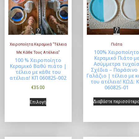
τ
η
b
η
τ
y
l
τ
ι
a
ι
μ
t
μ
ή
Χειροποίητα Κεραμικά "Τέλεια
Πιάτα
e
100% Χειροποίητ
Με Κάθε Τους Ατέλεια"
ή
s
Α
Κεραμικό Πιάτο μ
100 % Χειροποίητο
Επιλογή
Διαβάστε περισσότε
Ασύμμετρα τυχαί
t
υ
Κεραμικό Βαθύ πιάτο |
Σχέδια – Παράσινο
τέλειο με κάθε του
τ
Γαλάζιο | τέλειο με 
ατέλεια! ΚΠ 060825-002
ό
του ατέλεια! ΚΩΔ: 
060825-01
€
35.00
τ
Α
ο
Διαβάστε περισσότερ
Επιλογή
υ
π
τ
ρ
ό
ο
τ
ϊ
ο
ό