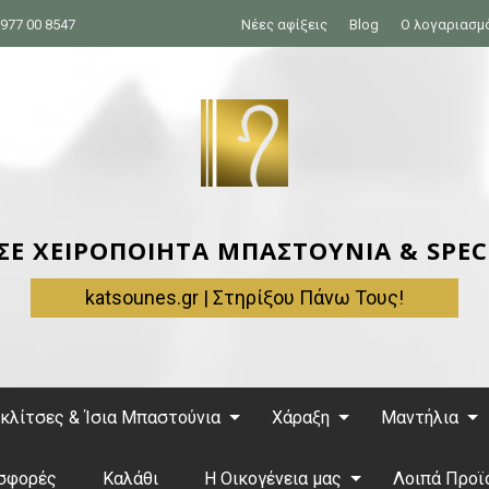
977 00 8547
Νέες αφίξεις
Blog
Ο λογαριασμ
 ΣΕ ΧΕΙΡΟΠΟΙΗΤΑ ΜΠΑΣΤΟΥΝΙΑ & SPEC
katsounes.gr | Στηρίξου Πάνω Τους!
κλίτσες & Ίσια Μπαστούνια
Χάραξη
Μαντήλια
σφορές
Καλάθι
Η Οικογένεια μας
Λοιπά Προϊ