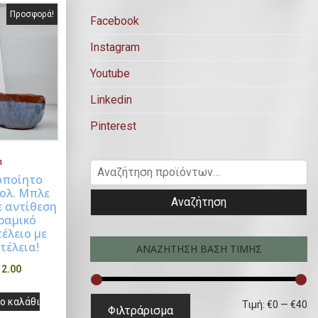
Προσφορά!
Facebook
Instagram
Youtube
Linkedin
Pinterest
α
Α
οποίητο
ν
ολ. Μπλε
Αναζήτηση
uy Now
α
ε αντίθεση
ραμικό
ζ
έλειο με
ή
τέλεια!
ΑΝΑΖΗΤΗΣΗ ΒΑΣΗ ΤΙΜΗΣ
τ
Η
12.00
η
τ
σ
ο καλάθι
Ε
Μ
Τιμή:
€0
—
€40
ρ
Φιλτράρισμα
η