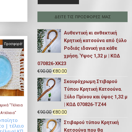
έ
λ
έ
γ
χ
ά
γ
ι
ΔΕΙΤΕ ΤΙΣ ΠΡΟΣΦΟΡΕΣ ΜΑΣ
ο
α
χ
ι
υ
:
Αυθεντική κι ανθεκτική
σ
ι
σ
Κρητική κατσούνα από ξύλο
α
σ
τ
Προσφορά!
Ροδιάς ιδανική για κάθε
τ
τ
η
χρήση. Ύψος 1,32 μ | ΚΩΔ
ι
η
τ
070826-ΧΚ23
μ
O
Η
€
90.00
€
80.00
ή
τ
ι
r
τ
ε
Σκουρόχρωμη Στιβαρού
ι
μ
i
ρ
ί
Τύπου Κρητική Κατσούνα.
μ
ή
g
έ
ν
Ξύλο Πρίνου και ύψος 1,32 μ
i
χ
ή
α
| ΚΩΔ 070826-TZ44
μικά "Τέλεια
n
ο
ι
O
Η
€
90.00
€
80.00
 Ατέλεια"
a
υ
:
r
τ
οποίητο
uy Now
Στιβαρού τύπου Κρητική
l
σ
€
ο | τέλειο
i
ρ
Κατσούνα που θα
τέλεια! ΚΠ