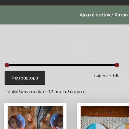
Αρχική σελίδα
/
Κατάσ
Ε
Μ
Τιμή:
€0
—
€40
Φιλτράρισμα
λ
έ
S
Προβάλλονται όλα - 12 αποτελέσματα
ά
γ
o
χ
ι
r
ι
σ
t
e
σ
τ
d