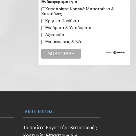
Ενδιαφέρομαι για
e
ή
.
4
€
Χειροποίητα Κρητικά Μπαστούνια &
w
ε
Κατσούνες
.
5
a
ί
Κρητικά Προϊόντα
0
0
s
ν
Ενδύματα & Υποδύματα
0
.
:
α
Αξεσουάρ
.
0
€
ι
Ενημερώσεις & Νέα
0
6
:
.
0
€
.
5
0
5
0
.
.
0
0
.
ΔΕΊΤΕ ΕΠΊΣΗΣ:
Το πρώτο Εργαστήρι Κατασκευής
Κρητικών Μπαστουνιών