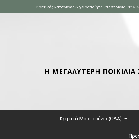
S
Κρητικές κατσούνες & χειροποίητα μπαστούνια | τηλ. 6
k
i
p
t
o
c
o
n
Η ΜΕΓΑΛΥΤΕΡΗ ΠΟΙΚΙΛΙΑ
t
e
n
t
Κρητικά Μπαστούνια (ΟΛΑ)
Γ
Προ