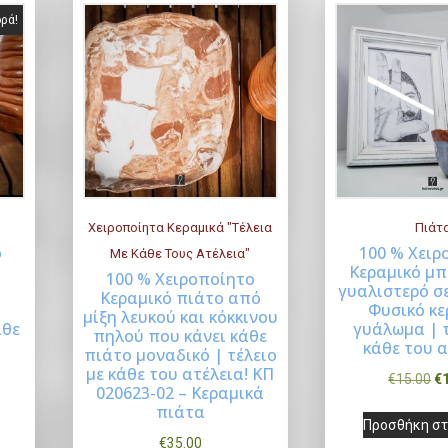
a
υ
ρά!
l
σ
p
α
r
τ
i
ι
c
μ
e
ή
w
ε
Χειροποίητα Κεραμικά "Τέλεια
Πιάτ
a
ί
ο
100 % Χειρ
Με Κάθε Τους Ατέλεια"
s
ν
Κεραμικό μπ
100 % Χειροποίητο
:
α
Buy Now
B
ε
γυαλιστερό σ
Κεραμικό πιάτο από
€
ι
Φυσικό κε
μίξη λευκού και κόκκινου
άθε
γυάλωμα | τ
2
:
πηλού που κάνει κάθε
κάθε του α
πιάτο μοναδικό | τέλειο
5
€
με κάθε του ατέλεια! ΚΠ
O
€
15.00
€
.
2
020623-02 – Κεραμικά
r
πιάτα
0
2
Προσθήκη στ
i
0
.
€
35.00