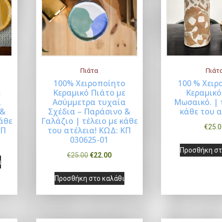
Πιάτα
Πιάτ
ο
100% Χειροποίητο
100 % Χειρ
ε
Κεραμικό Πιάτο με
Κεραμικό
ρα
Buy Now
B
α
Ασύμμετρα τυχαία
Μωσαικό. | 
 &
Σχέδια – Παράσινο &
κάθε του α
κάθε
Γαλάζιο | τέλειο με κάθε
€
25.0
ΚΠ
του ατέλεια! ΚΩΔ: ΚΠ
030625-01
Προσθήκη στ
O
Η
€
25.00
€
22.00
α
r
τ
Προσθήκη στο καλάθι
i
ρ
g
έ
i
χ
n
ο