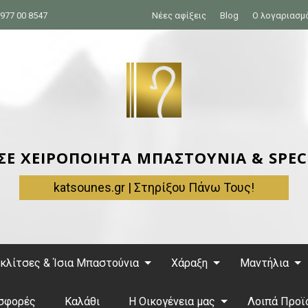
977 00 8547
Νέες αφίξεις
Blog
Ο λογαριασμ
 ΣΕ ΧΕΙΡΟΠΟΙΗΤΑ ΜΠΑΣΤΟΥΝΙΑ & SPEC
katsounes.gr | Στηρίξου Πάνω Τους!
κλίτσες & Ίσια Μπαστούνια
Χάραξη
Μαντήλια
σφορές
Καλάθι
Η Οικογένεια μας
Λοιπά Προϊ