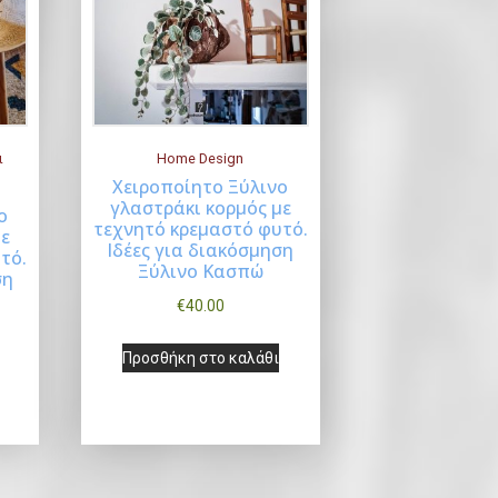
ι
Home Design
Χειροποίητο Ξύλινο
γλαστράκι κορμός με
ο
Buy Now
τεχνητό κρεμαστό φυτό.
με
Ιδέες για διακόσμηση
τό.
Ξύλινο Κασπώ
ση
€
40.00
Προσθήκη στο καλάθι