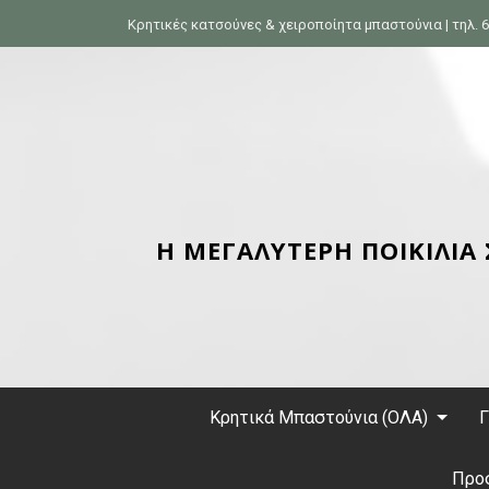
S
Κρητικές κατσούνες & χειροποίητα μπαστούνια | τηλ. 6
k
i
p
t
o
c
o
n
Η ΜΕΓΑΛΥΤΕΡΗ ΠΟΙΚΙΛΙΑ
t
e
n
t
Κρητικά Μπαστούνια (ΟΛΑ)
Γ
Προ