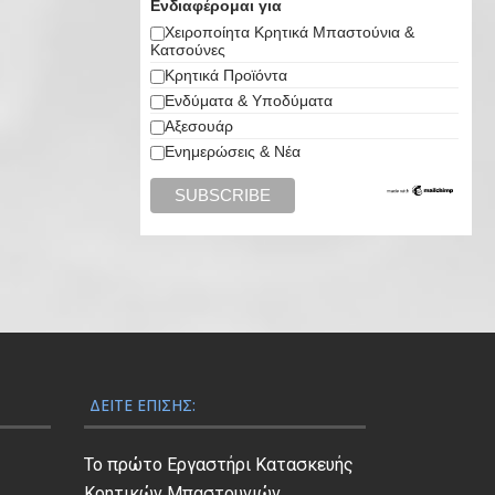
Ενδιαφέρομαι για
e
ή
.
4
€
Χειροποίητα Κρητικά Μπαστούνια &
w
ε
Κατσούνες
.
5
a
ί
Κρητικά Προϊόντα
0
0
s
ν
Ενδύματα & Υποδύματα
0
.
:
α
Αξεσουάρ
.
0
€
ι
Ενημερώσεις & Νέα
0
6
:
.
0
€
.
5
0
5
0
.
.
0
0
.
ΔΕΊΤΕ ΕΠΊΣΗΣ:
Το πρώτο Εργαστήρι Κατασκευής
Κρητικών Μπαστουνιών