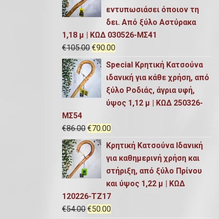
p
α
g
έ
εντυπωσιάσει όποιον τη
r
τ
i
χ
δει. Από ξύλο Αστύρακα
i
ι
n
ο
1,18 μ | ΚΩΔ 030526-ΜΣ41
c
μ
a
υ
O
Η
€
105.00
€
90.00
e
ή
l
σ
r
τ
w
ε
Special Κρητική Κατσούνα
p
α
i
ρ
a
ί
ιδανική για κάθε χρήση, από
r
τ
g
έ
s
ν
ξύλο Ροδιάς, άγρια υφή,
i
ι
i
χ
:
α
ύψος 1,12 μ | ΚΩΔ 250326-
c
μ
n
ο
€
ι
ΜΣ54
e
ή
a
υ
9
:
O
Η
€
86.00
€
70.00
w
ε
l
σ
0
€
r
τ
a
ί
Κρητική Κατσούνα Ιδανική
p
α
.
8
i
ρ
s
ν
για καθημερινή χρήση και
r
τ
0
0
g
έ
:
α
στήριξη, από ξύλο Πρίνου
i
ι
0
.
i
χ
€
ι
και ύψος 1,22 μ | ΚΩΔ
c
μ
.
0
n
ο
9
:
120226-ΤΖ17
e
ή
0
a
υ
0
€
O
Η
€
54.00
€
50.00
w
ε
.
l
σ