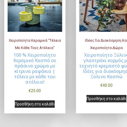
τ
η
b
η
τ
y
l
τ
ι
a
ι
μ
t
μ
ή
Χειροποίητα Κεραμικά "Τέλεια
Ιδέες Για Διακόσμηση Κα
e
Με Κάθε Τους Ατέλεια"
Χειροποίητα Δώρα
ή
s
100 % Χειροποίητο
Χειροποίητο Ξύλιν
Buy Now
Buy Now
t
Κεραμικό Κασπό σε
γλαστράκι κορμός 
πράσινο χρώμα με
τεχνητό κρεμαστό φυ
κίτρινα ραφάκια |
Ιδέες για διακόσμη
τέλειο με κάθε του
Ξύλινο Κασπώ
ατέλεια!
€
40.00
€
25.00
Προσθήκη στο καλάθι
Προσθήκη στο καλάθι