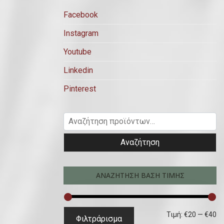
Facebook
Instagram
Youtube
Linkedin
Pinterest
Α
ν
Αναζήτηση
α
ζ
ή
ΑΝΑΖΗΤΗΣΗ ΒΑΣΗ ΤΙΜΗΣ
τ
η
σ
Ε
Μ
Τιμή:
€20
—
€40
Φιλτράρισμα
η