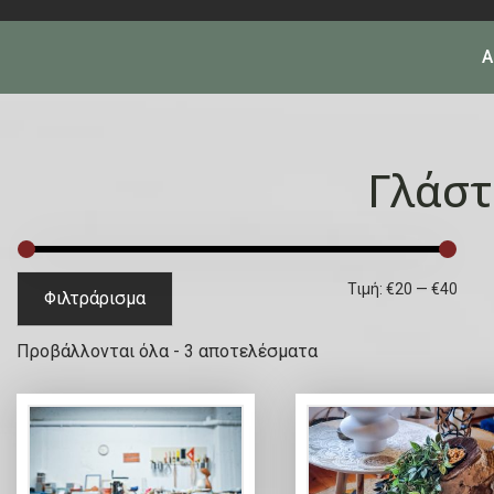
Α
Γλάστ
Ε
Μ
Τιμή:
€20
—
€40
Φιλτράρισμα
λ
έ
S
Προβάλλονται όλα - 3 αποτελέσματα
ά
γ
o
χ
ι
r
ι
σ
t
e
σ
τ
d