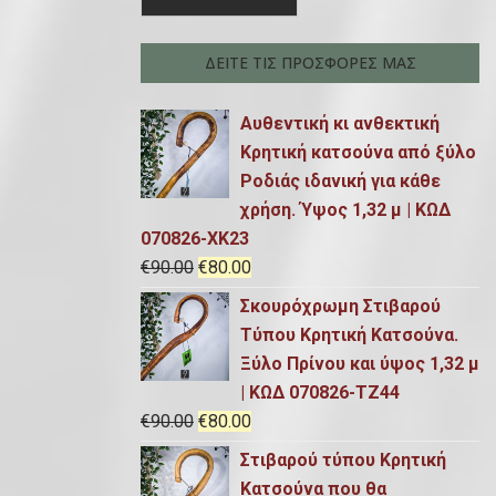
λ
έ
γ
ά
γ
ι
ΔΕΙΤΕ ΤΙΣ ΠΡΟΣΦΟΡΕΣ ΜΑΣ
α
χ
ι
:
Αυθεντική κι ανθεκτική
ι
σ
Κρητική κατσούνα από ξύλο
σ
τ
Ροδιάς ιδανική για κάθε
τ
η
χρήση. Ύψος 1,32 μ | ΚΩΔ
η
τ
070826-ΧΚ23
O
Η
€
90.00
€
80.00
τ
ι
r
τ
Σκουρόχρωμη Στιβαρού
ι
μ
i
ρ
Τύπου Κρητική Κατσούνα.
μ
ή
g
έ
Ξύλο Πρίνου και ύψος 1,32 μ
i
χ
ή
| ΚΩΔ 070826-TZ44
n
ο
O
Η
€
90.00
€
80.00
a
υ
r
τ
Στιβαρού τύπου Κρητική
l
σ
i
ρ
Κατσούνα που θα